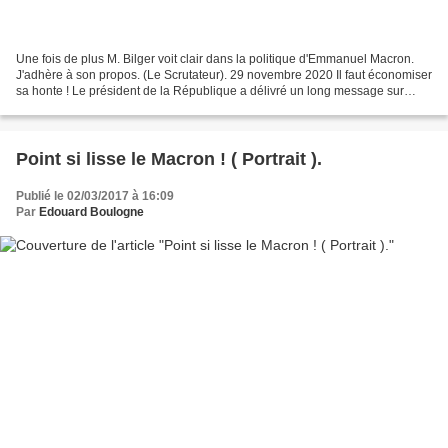
Une fois de plus M. Bilger voit clair dans la politique d'Emmanuel Macron.
J'adhère à son propos. (Le Scrutateur). 29 novembre 2020 Il faut économiser
sa honte ! Le président de la République a délivré un long message sur
Facebook où il faisait part de...
Point si lisse le Macron ! ( Portrait ).
Publié le 02/03/2017 à 16:09
Par
Edouard Boulogne