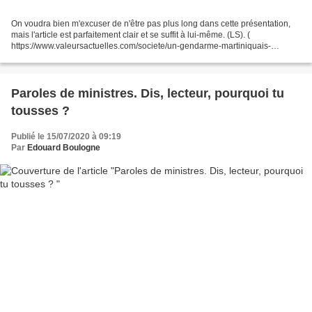
On voudra bien m'excuser de n'être pas plus long dans cette présentation,
mais l'article est parfaitement clair et se suffit à lui-même. (LS). (
https://www.valeursactuelles.com/societe/un-gendarme-martiniquais-
denonce-le-racisme-des-manifestants-antiracistes-121318#node-article-
comment...
Paroles de ministres. Dis, lecteur, pourquoi tu
tousses ?
Publié le 15/07/2020 à 09:19
Par
Edouard Boulogne