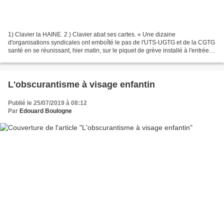
1) Clavier la HAINE. 2 ) Clavier abat ses cartes. « Une dizaine
d'organisations syndicales ont emboîté le pas de l'UTS-UGTG et de la CGTG
santé en se réunissant, hier matin, sur le piquet de grève installé à l'entrée
du CHU. Avec cet objectif : appeler...
L'obscurantisme à visage enfantin
Publié le 25/07/2019 à 08:12
Par
Edouard Boulogne