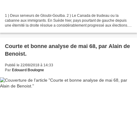
1 ) Deux serveurs de Gloubi-Goulba. 2 ) Le Canada de trudeau ou la
cabanne aux immigrants. En Suède hier, pays pourtant de gauche depuis
une éternité la droite résolue a considérablement progressé aux élections.Il
en est ainsi dans toute l'Europe. Pourquoi...
Courte et bonne analyse de mai 68, par Alain de
Benoist.
Publié le 22/08/2018 à 14:33
Par
Edouard Boulogne