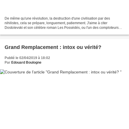
De même qu'une révolution, la destruction d'une civilisation par des
nihilistes, cela se prépare, longuement, patiemment. J'aime à citer
Dostoïevski et son célèbre roman Les Possédés, ou l'un des comploteurs
s'écrie : "Ecoutez, lui dit-il, nous commencerons...
Grand Remplacement : intox ou vérité?
Publié le 02/04/2019 à 18:02
Par
Edouard Boulogne