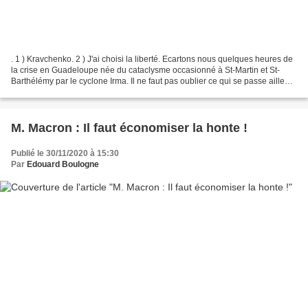
. 1 ) Kravchenko. 2 ) J'ai choisi la liberté. Ecartons nous quelques heures de
la crise en Guadeloupe née du cataclysme occasionné à St-Martin et St-
Barthélémy par le cyclone Irma. Il ne faut pas oublier ce qui se passe ailleurs
dans le monde, et les...
M. Macron : Il faut économiser la honte !
Publié le 30/11/2020 à 15:30
Par
Edouard Boulogne