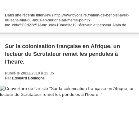
Dans une récente interview ( http://www.bvoltaire.fr/alain-de-benoist-avec-
ou-sans-mai-68-nous-en-serions-au-meme-point/?
mc_cid=5f89d22c51&mc_eid=10beefac19 l'écrivain et penseur Alain de
Benoist à la question qu'elle est celle parmi les nombreuses tendances...
Sur la colonisation française en Afrique, un
lecteur du Scrutateur remet les pendules à
l'heure.
Publié le 28/12/2019 à 15:35
Par
Edouard Boulogne