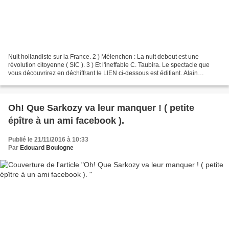
Nuit hollandiste sur la France. 2 ) Mélenchon : La nuit debout est une
révolution citoyenne ( SIC ). 3 ) Et l'ineffable C. Taubira. Le spectacle que
vous découvrirez en déchiffrant le LIEN ci-dessous est édifiant. Alain
Finkielkraut, venu en compagnie...
Oh! Que Sarkozy va leur manquer ! ( petite
épître à un ami facebook ).
Publié le 21/11/2016 à 10:33
Par
Edouard Boulogne