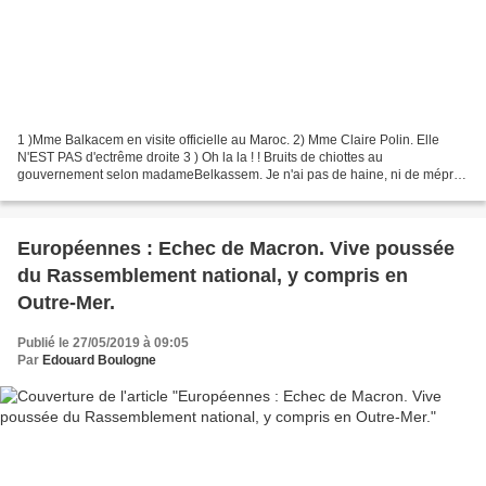
1 )Mme Balkacem en visite officielle au Maroc. 2) Mme Claire Polin. Elle
N'EST PAS d'ectrême droite 3 ) Oh la la ! ! Bruits de chiottes au
gouvernement selon madameBelkassem. Je n'ai pas de haine, ni de mépris
particulier à l'égard de madame Najat Valaud-Belkacem,...
Européennes : Echec de Macron. Vive poussée
du Rassemblement national, y compris en
Outre-Mer.
Publié le 27/05/2019 à 09:05
Par
Edouard Boulogne