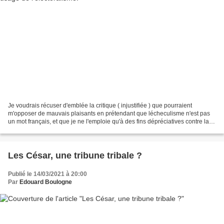
Je voudrais récuser d'emblée la critique ( injustifiée ) que pourraient
m'opposer de mauvais plaisants en prétendant que lécheculisme n'est pas
un mot français, et que je ne l'emploie qu'à des fins dépréciatives contre la
Franc-maçonnerie. Or ce mot est...
Les César, une tribune tribale ?
Publié le 14/03/2021 à 20:00
Par
Edouard Boulogne