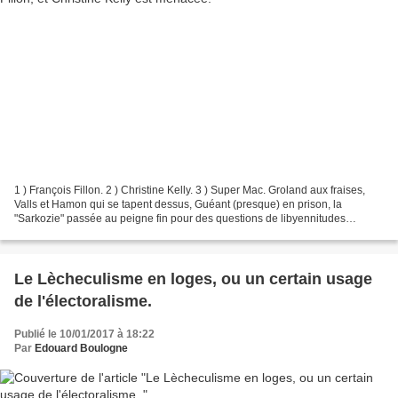
1 ) François Fillon. 2 ) Christine Kelly. 3 ) Super Mac. Groland aux fraises,
Valls et Hamon qui se tapent dessus, Guéant (presque) en prison, la
"Sarkozie" passée au peigne fin pour des questions de libyennitudes
éventuelles, et maintenant voici que...
Le Lècheculisme en loges, ou un certain usage
de l'électoralisme.
Publié le 10/01/2017 à 18:22
Par
Edouard Boulogne