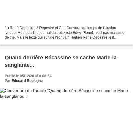
1 ) René Depestre. 2 Depestre et Che Guevara, au temps de l'illusion
lyrique. Médiapart, le journal du trotskyste Edwy Plenel, n'est pas ma tasse
de thé. Mais le texte qui suit de l'écrivain Haïtien René Depestre, est
intéressant et mérite d'être lu....
Quand derrière Bécassine se cache Marie-la-
sanglante...
Publié le 05/12/2016 à 08:54
Par
Edouard Boulogne