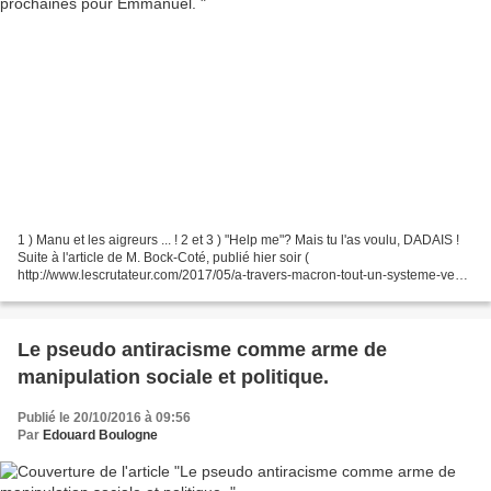
1 ) Manu et les aigreurs ... ! 2 et 3 ) "Help me"? Mais tu l'as voulu, DADAIS !
Suite à l'article de M. Bock-Coté, publié hier soir (
http://www.lescrutateur.com/2017/05/a-travers-macron-tout-un-systeme-veut-
se-sauver.html?utm_source=flux&utm_medium=flux-
rss&utm_campaign=politics...
Le pseudo antiracisme comme arme de
manipulation sociale et politique.
Publié le 20/10/2016 à 09:56
Par
Edouard Boulogne