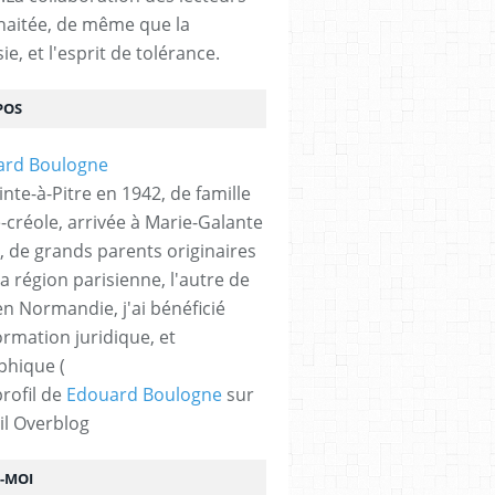
haitée, de même que la
ie, et l'esprit de tolérance.
POS
nte-à-Pitre en 1942, de famille
-créole, arrivée à Marie-Galante
, de grands parents originaires
la région parisienne, l'autre de
n Normandie, j'ai bénéficié
ormation juridique, et
phique (
profil de
Edouard Boulogne
sur
il Overblog
Z-MOI