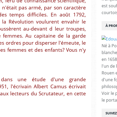
el, féru de connaissance scientifique,
est sou
l n'était pas armé, par son caractère
courtois
s temps difficiles. En août 1792,
 la Révolution voulurent envahir le
À PRO
poussèrent au-devant d leur troupes,
de femmes. Au capitaine de la garde
es ordres pour disperser l'émeute, le
Né à Poi
 des femmes et des enfants? Vous n'y
blanche
en 1658
l'un de 
Rouen e
 dans une étude d'une grande
d'une f
51, l'écrivain Albert Camus écrivait
philoso
 aux lecteurs du Scrutateur, en cette
Voir le 
le porta
SUIVE