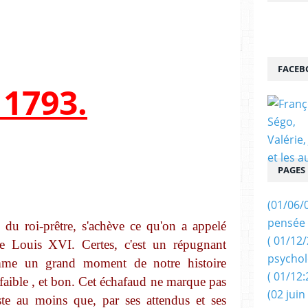
FACEB
 1793.
PAGES
(01/06/
pensée 
 du roi-prêtre, s'achève ce qu'on a appelé
( 01/12
de Louis
XVI.
Certes, c'est un répugnant
psychol
omme un grand moment de notre histoire
( 01/12:
faible , et bon. Cet échafaud ne marque pas
(02 juin
ste au moins que, par ses attendus et ses