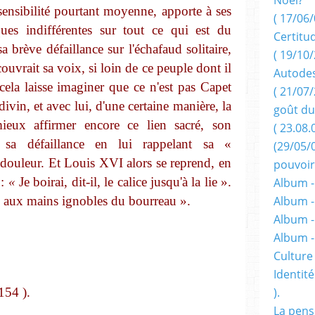
ensibilité pourtant moyenne, apporte à ses
( 17/06/
ues indifférentes sur tout ce qui est du
Certitu
a brève défaillance sur l'échafaud solitaire,
( 19/10/
ouvrait sa voix, si loin de ce peuple dont il
Autodes
 cela laisse imaginer que ce n'est pas Capet
( 21/07/
ivin, et avec lui, d'une certaine manière, la
goût du
mieux affirmer encore ce lien sacré, son
( 23.08.
 sa défaillance en lui rappelant sa «
(29/05/
dou­leur. Et Louis
XVI
alors se reprend, en
pouvoir
:
«
Je boirai, dit-il, le calice jusqu'à la lie ».
Album -
ant, aux mains ignobles du bourreau ».
Album -
Album -
Album 
Culture 
Identité
154 ).
).
La pens