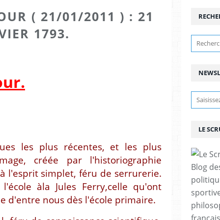
UR ( 21/01/2011 ) : 21
RECHE
VIER 1793.
NEWSL
our.
LE SC
ques les plus récentes, et les plus
image, créée par l'historiographie
Blog de
l'esprit simplet, féru de serrurerie.
politiq
l'école àla Jules Ferry,celle qu'ont
sportive
ie d'entre nous dès l'école primaire.
philoso
françai