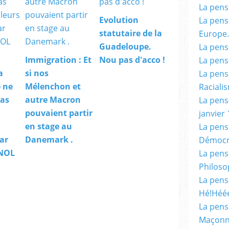
La pensé
Evolution
La pensé
statutaire de la
Europe.
Guadeloupe.
La pensé
Immigration : Et
Nou pas d'acco !
La pensé
a
si nos
La pensé
 ne
Mélenchon et
Racialis
pas
autre Macron
La pensé
pouvaient partir
janvier 
en stage au
La pens
ar
Danemark .
Démocr
 NOL
La pensé
Philoso
La pens
Hé!Héé
La pensé
Maçonn