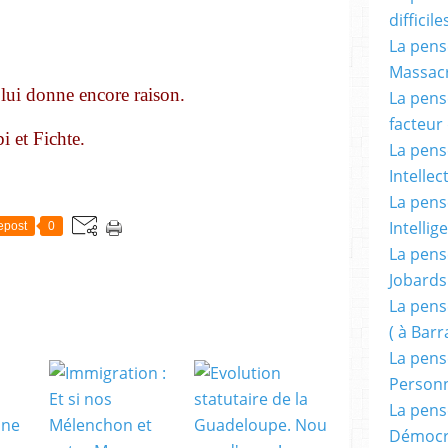
difficile
La pensé
Massacr
 lui donne encore raison.
La pensé
facteur d
i et Fichte.
La pensé
Intellec
La pensé
Intellig
epost
0
La pensé
Jobards
La pensé
( à Bar
La pens
Person
La pens
Démocr