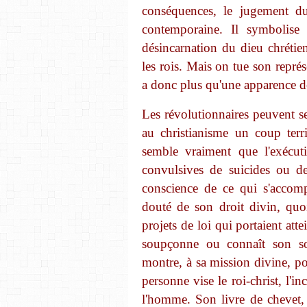
conséquences, le jugement du 
contemporaine. Il symbolise l
désin
carnation du dieu chrétien
les rois. Mais on tue son représ
a donc plus qu'une apparence de
Les révolutionnaires peuvent se 
au christianisme un coup terri
semble vraiment que l'exécuti
convulsives de suicides ou de 
conscience de ce qui s'accomp
douté de son droit divin, quoi
projets de loi qui portaient att
soupçonne ou connaît son sort
montre, à sa mission divine, pou
personne vise le roi-christ, l'i
l'homme. Son livre de chevet,