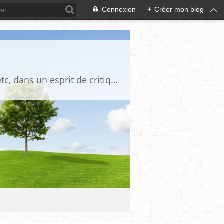
Connexion
+
Créer mon blog
Blog destiné à commenter l'actualité, politique, économique, culturelle, sportive, etc, dans un esprit de critique philosophique, d'esprit chrétien et français.La collaboration des lecteurs est souhaitée, de même que la courtoisie, et l'esprit de tolérance.