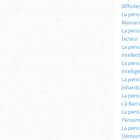
difficile
La pensé
Massacr
La pensé
facteur d
La pensé
Intellec
La pensé
Intellig
La pensé
Jobards
La pensé
( à Bar
La pens
Person
La pens
Démocr