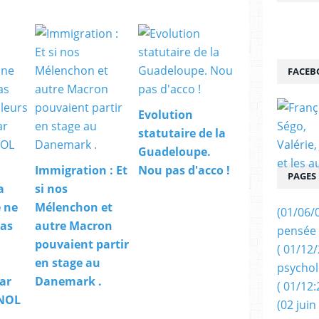
FACEB
Evolution
statutaire de la
Guadeloupe.
Immigration : Et
Nou pas d'acco !
PAGES
a
si nos
 ne
Mélenchon et
(01/06/
pas
autre Macron
pensée 
pouvaient partir
( 01/12
en stage au
psychol
ar
Danemark .
( 01/12:
 NOL
(02 juin