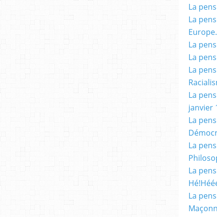
La pensé
La pensé
Europe.
La pensé
La pensé
La pensé
Racialis
La pensé
janvier 
La pens
Démocr
La pensé
Philoso
La pens
Hé!Héé
La pensé
Maçonn