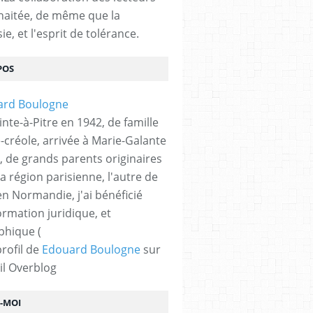
haitée, de même que la
ie, et l'esprit de tolérance.
POS
nte-à-Pitre en 1942, de famille
-créole, arrivée à Marie-Galante
, de grands parents originaires
la région parisienne, l'autre de
n Normandie, j'ai bénéficié
ormation juridique, et
phique (
profil de
Edouard Boulogne
sur
il Overblog
Z-MOI