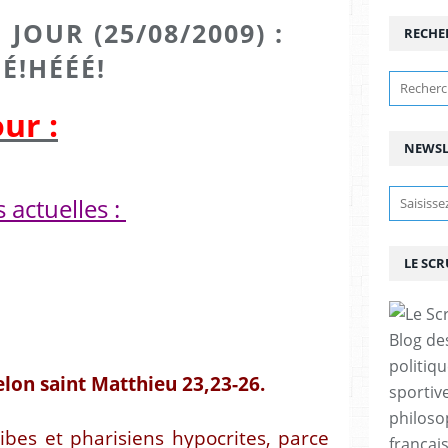
JOUR (25/08/2009) :
RECHE
É!HÉÉÉ!
ur :
NEWSL
 actuelles :
LE SC
Blog de
politiq
elon saint Matthieu 23,23-26.
sportive
philoso
ibes et pharisiens hypocrites, parce
françai