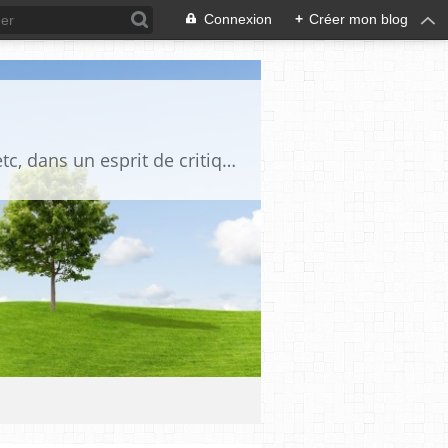
Connexion
+
Créer mon blog
Blog destiné à commenter l'actualité, politique, économique, culturelle, sportive, etc, dans un esprit de critique philosophique, d'esprit chrétien et français.La collaboration des lecteurs est souhaitée, de même que la courtoisie, et l'esprit de tolérance.