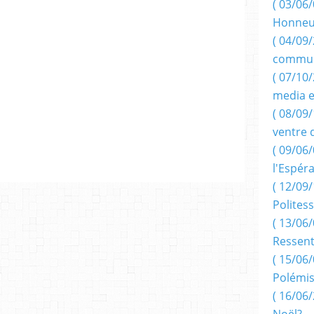
( 03/06/
Honneu
( 04/09/
commun
( 07/10
media e
( 08/09/
ventre 
( 09/06/
l'Espér
( 12/09/
Politess
( 13/06/
Ressent
( 15/06/
Polémis
( 16/06/
Noël?