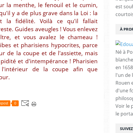
r la menthe, le fenouil et le cumin,
est sou
u'il y a de plus grave dans la Loi : la
courtois
 la fidélité. Voilà ce qu'il fallait
reste. Guides aveugles ! Vous enlevez
À PRO
ltre, et vous avalez le chameau !
ibes et pharisiens hypocrites, parce
Né à Poi
ur de la coupe et de l'assiette, mais
blanche
upidité et d'intempérance ! Pharisien
en 1658
 l'intérieur de la coupe afin que
l'un de 
pur.
Rouen e
d'une f
philoso
epost
0
Voir le 
le porta
SUIVE