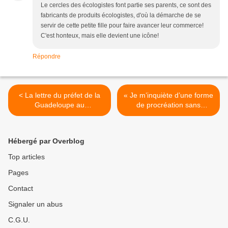
Le cercles des écologistes font partie ses parents, ce sont des
fabricants de produits écologistes, d'où la démarche de se
servir de cette petite fille pour faire avancer leur commerce!
C'est honteux, mais elle devient une icône!
Répondre
< La lettre du préfet de la
« Je m’inquiète d’une forme
Guadeloupe au
de procréation sans
gouvernement qui a conduit
corps », par Mgr Eric de
à la démission du maire de
Moulins-Beaufort >
Pointe-à-Pitre : Jacques
Hébergé par Overblog
Bangou.
Top articles
Pages
Contact
Signaler un abus
C.G.U.