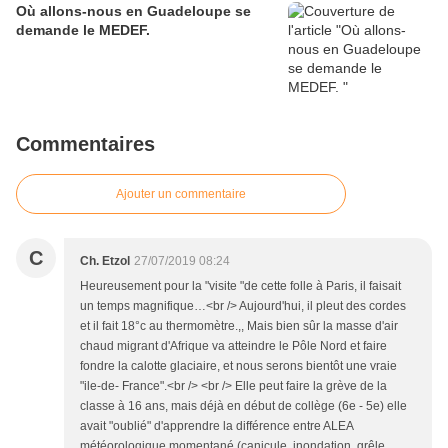
Où allons-nous en Guadeloupe se
demande le MEDEF.
Commentaires
Ajouter un commentaire
C
Ch. Etzol
27/07/2019 08:24
Heureusement pour la "visite "de cette folle à Paris, il faisait
un temps magnifique…<br /> Aujourd'hui, il pleut des cordes
et il fait 18°c au thermomètre.,, Mais bien sûr la masse d'air
chaud migrant d'Afrique va atteindre le Pôle Nord et faire
fondre la calotte glaciaire, et nous serons bientôt une vraie
"ile-de- France".<br /> <br /> Elle peut faire la grève de la
classe à 16 ans, mais déjà en début de collège (6e - 5e) elle
avait "oublié" d'apprendre la différence entre ALEA
météorologique momentané (canicule, inondation, grêle,