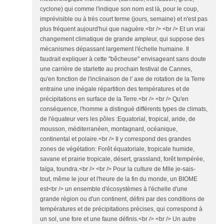
cyclone) qui comme l'indique son nom est là, pour le coup,
imprévisible ou à très court terme (jours, semaine) et n'est pas
plus fréquent aujourd'hui que naguère.<br /> <br /> Et un vrai
changement climatique de grande ampleur, qui suppose des
mécanismes dépassant largement l'échelle humaine. Il
faudrait expliquer à cette "bêcheuse" envisageant sans doute
une carrière de starlette au prochain festival de Cannes,
qu'en fonction de l'inclinaison de l' axe de rotation de la Terre
entraine une inégale répartition des températures et de
précipitations en surface de la Terre.<br /> <br /> Qu'en
conséquence, l'homme a distingué différents types de climats,
de l'équateur vers les pôles :Equatorial, tropical, aride, de
mousson, méditerranéen, montagnard, océanique,
continental et polaire.<br /> Il y correspond des grandes
zones de végétation: Forêt équatoriale, tropicale humide,
savane et prairie tropicale, désert, grassland, forêt tempérée,
taïga, toundra.<br /> <br /> Pour la culture de Mlle je-sais-
tout, même le jour et l'heure de la fin du monde, un BIOME
est<br /> un ensemble d'écosystèmes à l'échelle d'une
grande région ou d'un continent, défini par des conditions de
températures et de précipitations précises, qui correspond à
un sol, une fore et une faune définis.<br /> <br /> Un autre