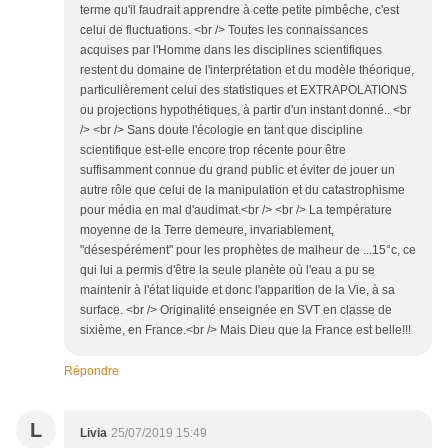
terme qu'il faudrait apprendre à cette petite pimbêche, c'est
celui de fluctuations. <br /> Toutes les connaissances
acquises par l'Homme dans les disciplines scientifiques
restent du domaine de l'interprétation et du modèle théorique,
particulièrement celui des statistiques et EXTRAPOLATIONS
ou projections hypothétiques, à partir d'un instant donné.. <br
/> <br /> Sans doute l'écologie en tant que discipline
scientifique est-elle encore trop récente pour être
suffisamment connue du grand public et éviter de jouer un
autre rôle que celui de la manipulation et du catastrophisme
pour média en mal d'audimat.<br /> <br /> La température
moyenne de la Terre demeure, invariablement,
"désespérément" pour les prophètes de malheur de ...15°c, ce
qui lui a permis d'être la seule planète où l'eau a pu se
maintenir à l'état liquide et donc l'apparition de la Vie, à sa
surface. <br /> Originalité enseignée en SVT en classe de
sixième, en France.<br /> Mais Dieu que la France est belle!!!
Répondre
L
Livia
25/07/2019 15:49