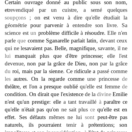
Certain ouvrage donné au public sous son nom,
et
revendiqué par un cuistre, a semé quelques
soupçons
; on
est
venu à dire qu'elle étudiait la
géométrie
pour parvenir
à entendre son livre. Sa
science est
un
problème difficile
à
résoudre.
Elle n'en
parle
que
comme Sganarelle parlait latin,
devant ceux
qui ne le
savaient pas. Belle, magnifique,
savante, il ne
lui
manquait plus que d'être princesse;
elle l'est
devenue,
non par la grâce de Dieu, non
par la grâce
du
roi, mais par la sienne. Ce ridicule a
passé comme
les
autres. On la regarde comme
une princesse
de
théâtre, et l'on a presque oublié
qu'elle est femme
de
condition. On dirait que l'existence
de la
divine
Emilie
n'est qu'un prestige: elle
a tant travaillé
à
paraître ce
qu'elle n'était pas qu'on
ne sait plus
ce
qu'elle est en
effet. Ses défauts
mêmes ne lui
sont
peut-être pas
naturels, ils pourraient
tenir à
prétentions; son