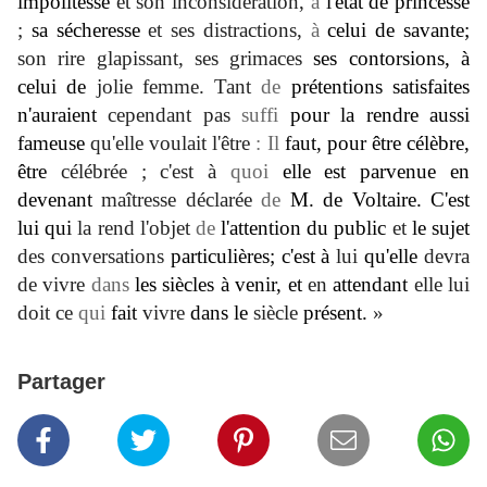
impolitesse
et son inconsidération,
à
l'état de princesse
;
sa sécheresse
et ses distractions,
à
celui de savante;
son rire glapissant, ses grimaces
ses contorsions, à
celui de
jolie femme. Tant
de
prétentions satisfaites
n'auraient
cependant pas
suffi
pour la rendre aussi
fameuse
qu'elle voulait l'être
: Il
faut, pour être célèbre,
être
célébrée ; c'est à
quoi
elle est parvenue en
devenant
maîtresse déclarée
de
M. de Voltaire. C'est
lui qui
la rend l'objet
de
l'attention du public
et
le sujet
des conversations
particulières; c'est à
lui
qu'elle
devra
de vivre
dans
les siècles à venir, et
en
attendant
elle lui
doit ce
qui
fait
vivre
dans le
siècle
présent.
»
Partager