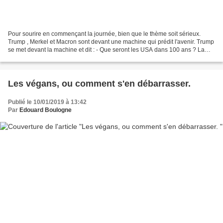
Pour sourire en commençant la journée, bien que le thème soit sérieux.
Trump , Merkel et Macron sont devant une machine qui prédit l'avenir. Trump
se met devant la machine et dit : - Que seront les USA dans 100 ans ? La
machine écrit : "ce sera le pays...
Les végans, ou comment s'en débarrasser.
Publié le 10/01/2019 à 13:42
Par
Edouard Boulogne