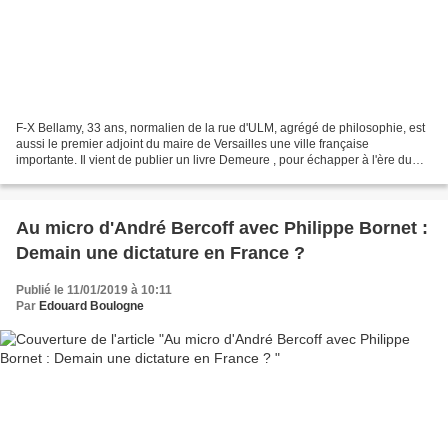
F-X Bellamy, 33 ans, normalien de la rue d'ULM, agrégé de philosophie, est
aussi le premier adjoint du maire de Versailles une ville française
importante. Il vient de publier un livre Demeure , pour échapper à l'ère du
mouvement perpétuel (Grasset) que...
Au micro d'André Bercoff avec Philippe Bornet :
Demain une dictature en France ?
Publié le 11/01/2019 à 10:11
Par
Edouard Boulogne