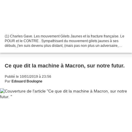
(1) Charles Gave. Les mouvement Gilets Jaunes et la fracture française. Le
POUR et le CONTRE . Sympathisant du mouvement gilets jaunes à ses
débuts, j'en suis devenu plus distant, (mais pas non plus un adversaire,
plutôt un observateur attentif) vu sa...
Ce que dit la machine à Macron, sur notre futur.
Publié le 10/01/2019 à 23:56
Par
Edouard Boulogne