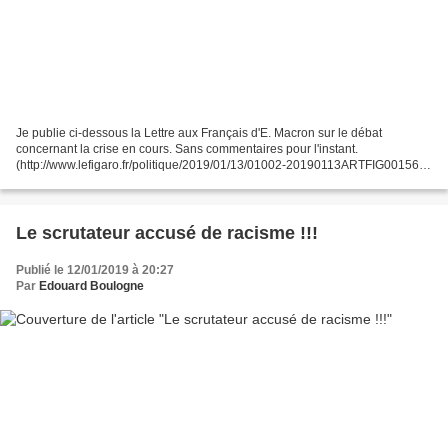
Je publie ci-dessous la Lettre aux Français d'E. Macron sur le débat
concernant la crise en cours. Sans commentaires pour l'instant.
(http://www.lefigaro.fr/politique/2019/01/13/01002-20190113ARTFIG00156-
grand-debat-national-la-lettre-aux-francais-d-emmanuel-macron.php...
Le scrutateur accusé de racisme !!!
Publié le 12/01/2019 à 20:27
Par
Edouard Boulogne