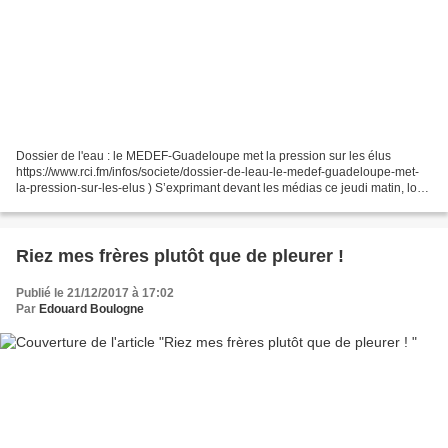
Dossier de l'eau : le MEDEF-Guadeloupe met la pression sur les élus
https://www.rci.fm/infos/societe/dossier-de-leau-le-medef-guadeloupe-met-
la-pression-sur-les-elus ) S’exprimant devant les médias ce jeudi matin, lors
d’un échange sans langue de bois,...
Riez mes frères plutôt que de pleurer !
Publié le 21/12/2017 à 17:02
Par
Edouard Boulogne