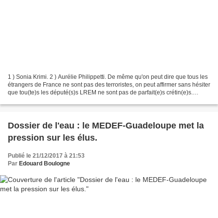
1 ) Sonia Krimi. 2 ) Aurélie Philippetti. De même qu'on peut dire que tous les
étrangers de France ne sont pas des terroristes, on peut affirmer sans hésiter
que tou(te)s les député(s)s LREM ne sont pas de parfait(e)s crétin(e)s.
Cependant certain(e)s...
Dossier de l'eau : le MEDEF-Guadeloupe met la
pression sur les élus.
Publié le 21/12/2017 à 21:53
Par
Edouard Boulogne