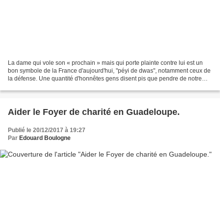
La dame qui vole son « prochain » mais qui porte plainte contre lui est un
bon symbole de la France d'aujourd'hui, "péyi de dwas", notamment ceux de
la défense. Une quantité d'honnêtes gens disent pis que pendre de notre
pays dont on dit : « pli wacis...
Aider le Foyer de charité en Guadeloupe.
Publié le 20/12/2017 à 19:27
Par
Edouard Boulogne