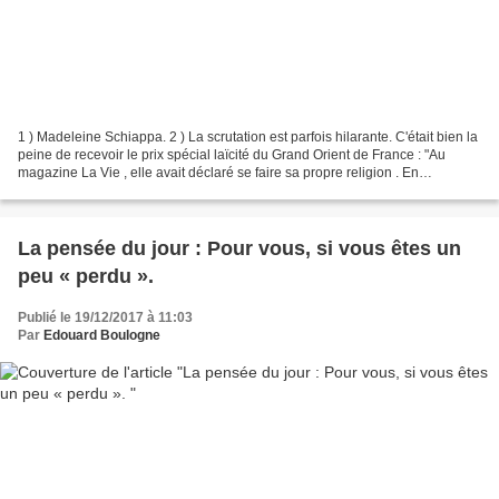
1 ) Madeleine Schiappa. 2 ) La scrutation est parfois hilarante. C'était bien la
peine de recevoir le prix spécial laïcité du Grand Orient de France : "Au
magazine La Vie , elle avait déclaré se faire sa propre religion . En
l’occurrence, ses références...
La pensée du jour : Pour vous, si vous êtes un
peu « perdu ».
Publié le 19/12/2017 à 11:03
Par
Edouard Boulogne