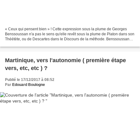
« Ceux qui pensent bien » ! Cette expression sous la plume de Georges
Benssoussan n'a pas le sens qu'elle revêt sous la plume de Platon dans son
Théétète, ou de Descartes dans le Discours de la méthode. Benssoussan
évoque les bien pensants au sens de...
Martinique, vers l'autonomie ( première étape
vers, etc, etc ) ?
Publié le 17/12/2017 à 08:52
Par
Edouard Boulogne