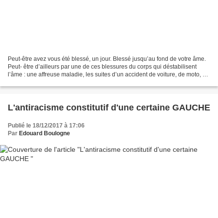
Peut-être avez vous été blessé, un jour. Blessé jusqu’au fond de votre âme.
Peut- être d’ailleurs par une de ces blessures du corps qui déstabilisent
l’âme : une affreuse maladie, les suites d’un accident de voiture, de moto, de
chasse. Que sais-je ?...
L'antiracisme constitutif d'une certaine GAUCHE
Publié le 18/12/2017 à 17:06
Par
Edouard Boulogne