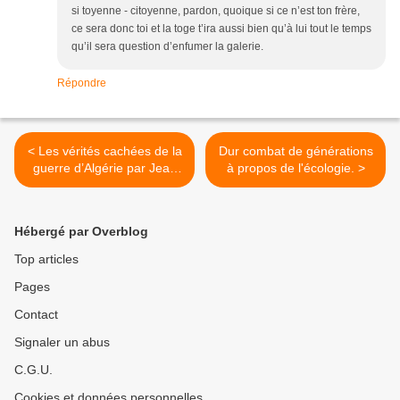
si toyenne - citoyenne, pardon, quoique si ce n’est ton frère,
ce sera donc toi et la toge t’ira aussi bien qu’à lui tout le temps
qu’il sera question d’enfumer la galerie.
Répondre
< Les vérités cachées de la
Dur combat de générations
guerre d’Algérie par Jean
à propos de l'écologie. >
Sévillia.
Hébergé par Overblog
Top articles
Pages
Contact
Signaler un abus
C.G.U.
Cookies et données personnelles