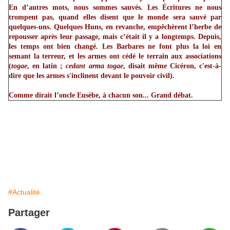
En d’autres mots, nous sommes sauvés. Les Écritures ne nous
trompent pas, quand elles disent que le monde sera sauvé par
quelques-uns. Quelques Huns, en revanche, empêchèrent l’herbe de
repousser après leur passage, mais c’était il y a longtemps. Depuis,
les temps ont bien changé. Les Barbares ne font plus la loi en
semant la terreur, et les armes ont cédé le terrain aux associations
(
togae
, en latin ;
cedant arma togae
, disait même Cicéron, c'est-à-
dire que les armes s'inclinent devant le pouvoir civil).
Comme dirait l’oncle Eusèbe, à chacun son... Grand débat.
#Actualité.
Partager