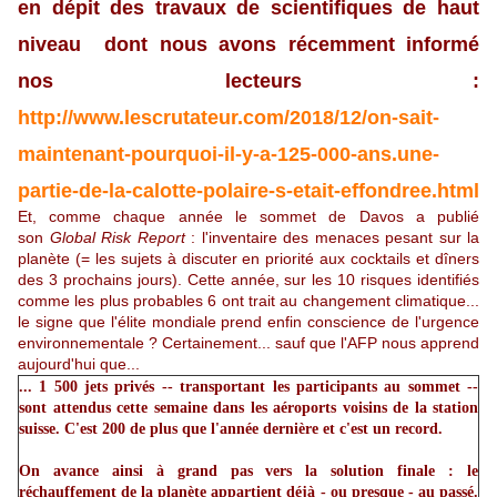
en dépit des travaux de scientifiques de haut
niveau dont nous avons récemment informé
nos lecteurs :
http://www.lescrutateur.com/2018/12/on-sait-
maintenant-pourquoi-il-y-a-125-000-ans.une-
partie-de-la-calotte-polaire-s-etait-effondree.html
Et, comme chaque année le sommet de Davos a publié
son
Global Risk Report
: l'inventaire des menaces pesant sur la
planète (= les sujets à discuter en priorité aux cocktails et dîners
des 3 prochains jours). Cette année, sur les 10 risques identifiés
comme les plus probables 6 ont trait au changement climatique...
le signe que l'élite mondiale prend enfin conscience de l'urgence
environnementale ? Certainement... sauf que l'AFP nous apprend
aujourd'hui que...
... 1 500 jets privés -- transportant les participants au sommet --
sont attendus cette semaine dans les aéroports voisins de la station
suisse. C'est 200 de plus que l'année dernière et c'est un record.
On avance ainsi à grand pas vers la solution finale : le
réchauffement de la planète appartient déjà - ou presque - au passé.