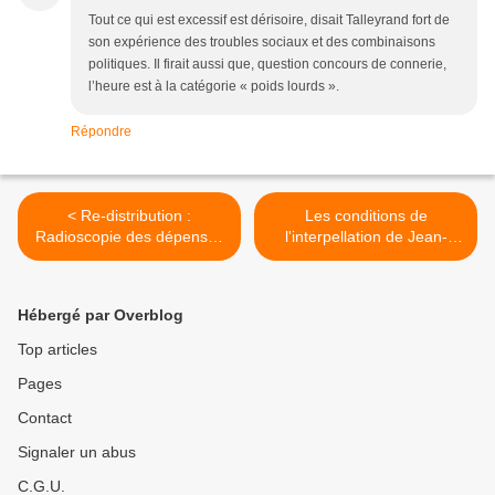
Tout ce qui est excessif est dérisoire, disait Talleyrand fort de
son expérience des troubles sociaux et des combinaisons
politiques. Il firait aussi que, question concours de connerie,
l’heure est à la catégorie « poids lourds ».
Répondre
< Re-distribution :
Les conditions de
Radioscopie des dépenses
l'interpellation de Jean-
de la France : ces nouvelles
Marie Nomertin Secrétaire
inégalités qui se cachent
Général de la CGTG (sur
derrière la puissance
Guadeloupe première). >
Hébergé par Overblog
apparente de l'État-
providence
Top articles
Pages
Contact
Signaler un abus
C.G.U.