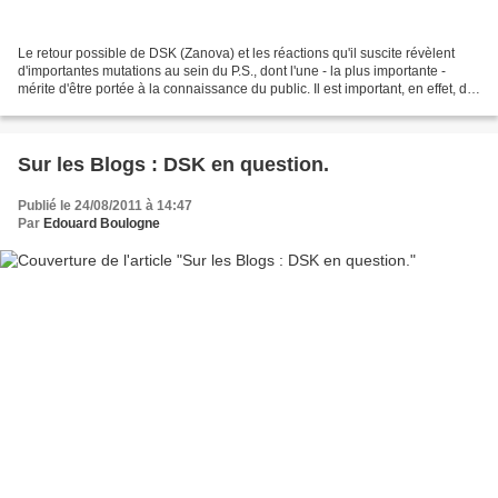
Le retour possible de DSK (Zanova) et les réactions qu'il suscite révèlent
d'importantes mutations au sein du P.S., dont l'une - la plus importante -
mérite d'être portée à la connaissance du public. Il est important, en effet, de
savoir que, depuis l'affaire...
Sur les Blogs : DSK en question.
Publié le 24/08/2011 à 14:47
Par
Edouard Boulogne