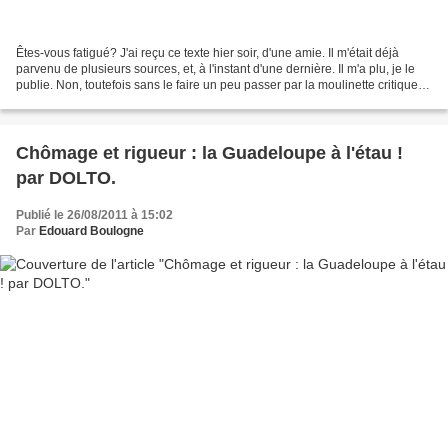
Êtes-vous fatigué? J'ai reçu ce texte hier soir, d'une amie. Il m'était déjà
parvenu de plusieurs sources, et, à l'instant d'une dernière. Il m'a plu, je le
publie. Non, toutefois sans le faire un peu passer par la moulinette critique. Il
s'agit d'un...
Chômage et rigueur : la Guadeloupe à l'étau !
par DOLTO.
Publié le 26/08/2011 à 15:02
Par
Edouard Boulogne