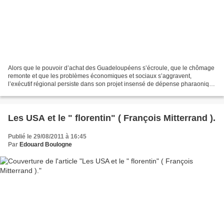
Alors que le pouvoir d’achat des Guadeloupéens s’écroule, que le chômage
remonte et que les problèmes économiques et sociaux s’aggravent,
l’exécutif régional persiste dans son projet insensé de dépense pharaonique
d'un Mémorial Act sur l'esclavage d'un...
Les USA et le " florentin" ( François Mitterrand ).
Publié le 29/08/2011 à 16:45
Par
Edouard Boulogne