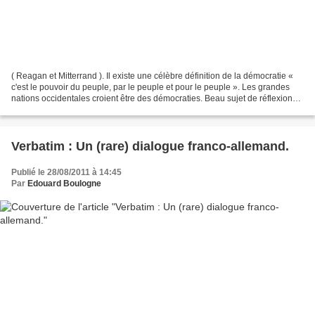
( Reagan et Mitterrand ). Il existe une célèbre définition de la démocratie «
c'est le pouvoir du peuple, par le peuple et pour le peuple ». Les grandes
nations occidentales croient être des démocraties. Beau sujet de réflexion
pour les candidats au baccalauréat...
Verbatim : Un (rare) dialogue franco-allemand.
Publié le 28/08/2011 à 14:45
Par
Edouard Boulogne