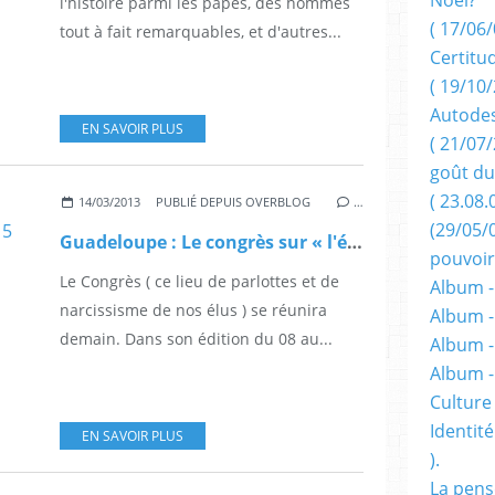
l'histoire parmi les papes, des hommes
( 17/06/
tout à fait remarquables, et d'autres...
Certitu
( 19/10/
Autodes
EN SAVOIR PLUS
( 21/07/
goût du
( 23.08.
14/03/2013
PUBLIÉ DEPUIS OVERBLOG
…
(29/05/
Guadeloupe : Le congrès sur « l'évolution institutionnelle » ( 15 mars 2013 ).
pouvoir
Le Congrès ( ce lieu de parlottes et de
Album -
narcissisme de nos élus ) se réunira
Album -
demain. Dans son édition du 08 au...
Album -
Album 
Culture 
Identité
EN SAVOIR PLUS
).
La pens