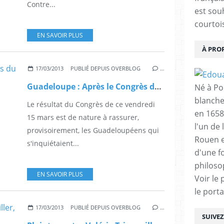
Contre...
est sou
courtois
EN SAVOIR PLUS
À PRO
17/03/2013
PUBLIÉ DEPUIS OVERBLOG
…
Guadeloupe : Après le Congrès du 15 mars 2013.
Né à Poi
blanche
Le résultat du Congrès de ce vendredi
en 1658
15 mars est de nature à rassurer,
l'un de 
provisoirement, les Guadeloupéens qui
Rouen e
s'inquiétaient...
d'une f
philoso
EN SAVOIR PLUS
Voir le 
le porta
17/03/2013
PUBLIÉ DEPUIS OVERBLOG
…
SUIVE