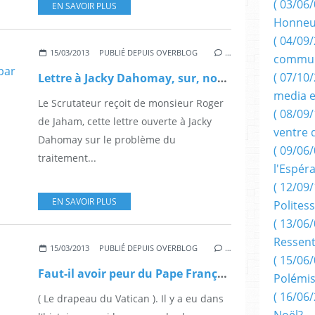
( 03/06/
EN SAVOIR PLUS
Honneu
( 04/09/
15/03/2013
PUBLIÉ DEPUIS OVERBLOG
…
commun
( 07/10
Lettre à Jacky Dahomay, sur, notamment l'épandage aérien, par Roger de Jaham.
media e
Le Scrutateur reçoit de monsieur Roger
( 08/09/
de Jaham, cette lettre ouverte à Jacky
ventre 
Dahomay sur le problème du
( 09/06/
traitement...
l'Espér
( 12/09/
EN SAVOIR PLUS
Politess
( 13/06/
Ressent
15/03/2013
PUBLIÉ DEPUIS OVERBLOG
…
( 15/06/
Faut-il avoir peur du Pape François? Par Timothée d'Idime.
Polémis
( 16/06/
( Le drapeau du Vatican ). Il y a eu dans
Noël?