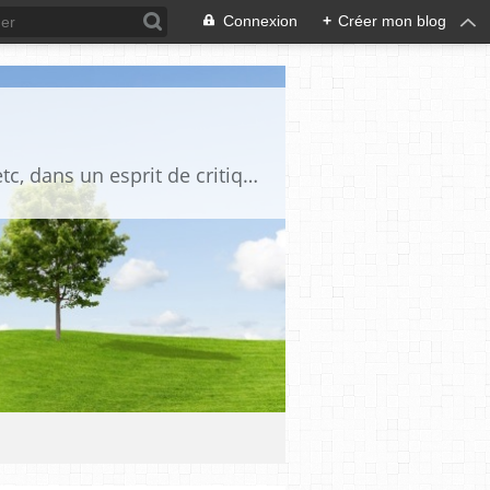
Connexion
+
Créer mon blog
Blog destiné à commenter l'actualité, politique, économique, culturelle, sportive, etc, dans un esprit de critique philosophique, d'esprit chrétien et français.La collaboration des lecteurs est souhaitée, de même que la courtoisie, et l'esprit de tolérance.