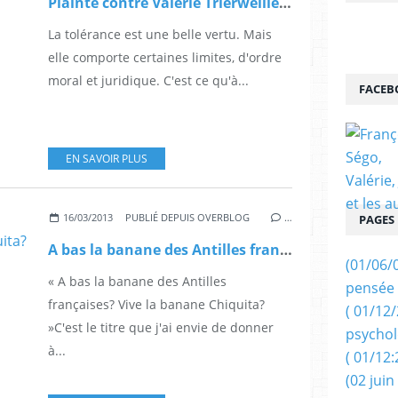
Plainte contre Valérie Trierweiller, pour détournement de fonds.
La tolérance est une belle vertu. Mais
elle comporte certaines limites, d'ordre
moral et juridique. C'est ce qu'à...
FACEB
EN SAVOIR PLUS
16/03/2013
PUBLIÉ DEPUIS OVERBLOG
…
PAGES
A bas la banane des Antilles françaises? Vive la banane Chiquita?
(01/06/
« A bas la banane des Antilles
pensée 
françaises? Vive la banane Chiquita?
( 01/12
»C'est le titre que j'ai envie de donner
psychol
à...
( 01/12:
(02 juin