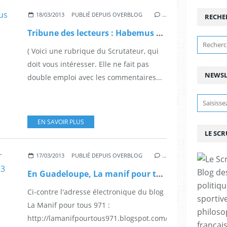
18/03/2013
PUBLIÉ DEPUIS OVERBLOG
…
RECHE
Tribune des lecteurs : Habemus pacem ! ( Nous avons la paix ).
( Voici une rubrique du Scrutateur, qui
doit vous intéresser. Elle ne fait pas
NEWSL
double emploi avec les commentaires...
EN SAVOIR PLUS
LE SC
17/03/2013
PUBLIÉ DEPUIS OVERBLOG
…
Blog de
En Guadeloupe, La manif pour tous, c'est samedi prochain, le 23 mars à 15 heures.
politiq
Ci-contre l'adresse électronique du blog
sportive
La Manif pour tous 971 :
philoso
http://lamanifpourtous971.blogspot.com/
françai