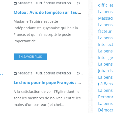
14/03/2013
PUBLIÉ DEPUIS OVERBLOG
…
difficile
La pensé
Météo : Avis de tempête sur Taubira.
Massacr
Madame Taubira est cette
La pensé
indépendantiste guyanaise qui hait la
facteur d
France, et qui n'a accepté le poste
La pensé
important de...
Intellec
La pensé
EN SAVOIR PLUS
Intellig
La pensé
Jobards
14/03/2013
PUBLIÉ DEPUIS OVERBLOG
…
La pensé
Le choix pour le pape François : « aussi surprenant que génial ».
( à Bar
La pens
A la satisfaction de voir l'Eglise dont ils
Person
sont les membres de nouveau entre les
La pens
mains d'un pasteur ( et chef...
Démocr