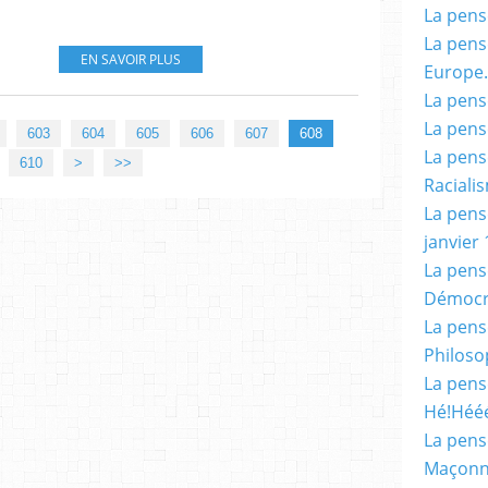
La pensé
La pensé
EN SAVOIR PLUS
Europe.
La pensé
La pensé
603
604
605
606
607
608
La pensé
620
630
640
650
660
670
680
690
700
800
900
610
>
>>
Racialis
La pensé
janvier 
La pens
Démocr
La pensé
Philoso
La pens
Hé!Héé
La pensé
Maçonn