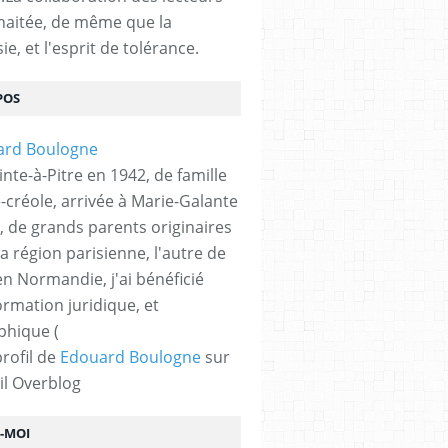
haitée, de même que la
ie, et l'esprit de tolérance.
POS
nte-à-Pitre en 1942, de famille
-créole, arrivée à Marie-Galante
, de grands parents originaires
la région parisienne, l'autre de
n Normandie, j'ai bénéficié
ormation juridique, et
phique (
profil de
Edouard Boulogne
sur
il Overblog
Z-MOI