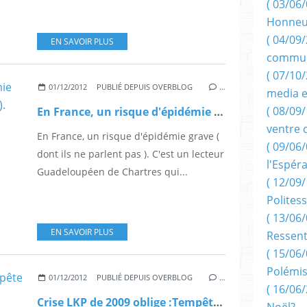
( 03/06/
Honneu
( 04/09/
EN SAVOIR PLUS
commun
( 07/10
01/12/2012
PUBLIÉ DEPUIS OVERBLOG
…
media e
( 08/09/
En France, un risque d'épidémie grave ( dont "ils" ne parlent pas ).
ventre 
En France, un risque d'épidémie grave (
( 09/06/
dont ils ne parlent pas ). C'est un lecteur
l'Espér
Guadeloupéen de Chartres qui...
( 12/09/
Politess
( 13/06/
EN SAVOIR PLUS
Ressent
( 15/06/
Polémis
01/12/2012
PUBLIÉ DEPUIS OVERBLOG
…
( 16/06/
Crise LKP de 2009 oblige :Tempête à venir sur l'économie de la Guadeloupe en 2013 par Dolto.
Noël?