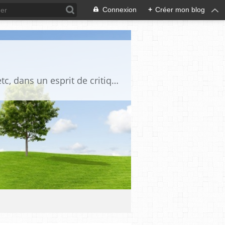
Connexion
+
Créer mon blog
Blog destiné à commenter l'actualité, politique, économique, culturelle, sportive, etc, dans un esprit de critique philosophique, d'esprit chrétien et français.La collaboration des lecteurs est souhaitée, de même que la courtoisie, et l'esprit de tolérance.