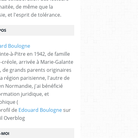
haitée, de même que la
ie, et l'esprit de tolérance.
POS
nte-à-Pitre en 1942, de famille
-créole, arrivée à Marie-Galante
, de grands parents originaires
la région parisienne, l'autre de
n Normandie, j'ai bénéficié
ormation juridique, et
phique (
profil de
Edouard Boulogne
sur
il Overblog
Z-MOI