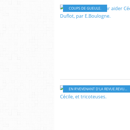
COUPS DE GUEULE.
EN R'VEVENANT D'LA REVUE.REVUE DE PRESSE