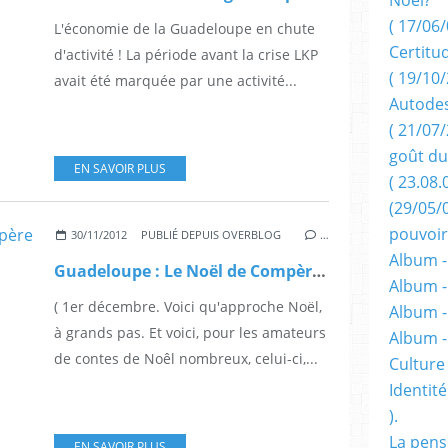
( 17/06/
L'économie de la Guadeloupe en chute
Certitu
d'activité ! La période avant la crise LKP
( 19/10/
avait été marquée par une activité...
Autodes
( 21/07/
goût du
EN SAVOIR PLUS
( 23.08.
(29/05/
pouvoir
30/11/2012
PUBLIÉ DEPUIS OVERBLOG
…
Album -
Guadeloupe : Le Noël de Compère Michaud.
Album -
( 1er décembre. Voici qu'approche Noël,
Album -
à grands pas. Et voici, pour les amateurs
Album 
de contes de Noêl nombreux, celui-ci,...
Culture 
Identité
).
La pens
EN SAVOIR PLUS