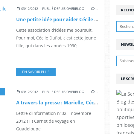
03/12/2012
PUBLIÉ DEPUIS OVERBLOG
…
RECHE
Une petite idée pour aider Cécile Duflot, par E.Boulogne.
Cette association d'idées me poursuit.
Pour moi, Cécile Duflot, c'est cette jeune
NEWSL
fille, qui dans les années 1990,...
EN SAVOIR PLUS
LE SC
03/12/2012
PUBLIÉ DEPUIS OVERBLOG
…
Blog de
A travers la presse : Marielle, Cécile, et tricoteuses.
politiq
Lettre d’information n°32 – novembre
sportive
2012 ( I ) Carnet de voyage en
philoso
Guadeloupe
françai