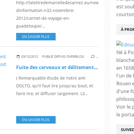
http://lalettredemarielledesarnez.eu/newsletters/lettre-
est sou
dinformation-n32-novembre-
courtois
2012/carnet-de-voyage-en-
guadeloupe/...
À PRO
EN SAVOIR PLUS
Né à Poi
03/12/2012
PUBLIÉ DEPUIS OVERBLOG
…
blanche
Fuite des cerveaux et délitement de la famille : « La Guadeloupe doit ouvrir les yeux », par Dolto
en 1658
l'un de 
( Remarquable étude de notre ami
Rouen e
DOLTO, qu'il faut lire jusqu'au bout, et
d'une f
faire lire, et diffuser largement. LS...
philoso
Voir le 
le porta
EN SAVOIR PLUS
SUIVE