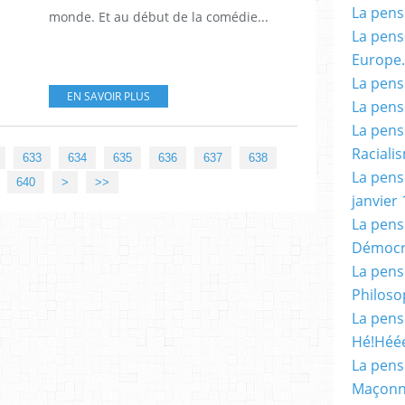
La pensé
monde. Et au début de la comédie...
La pensé
Europe.
La pensé
EN SAVOIR PLUS
La pensé
La pensé
Racialis
633
634
635
636
637
638
La pensé
650
660
670
680
690
700
800
900
640
>
>>
janvier 
La pens
Démocr
La pensé
Philoso
La pens
Hé!Héé
La pensé
Maçonn