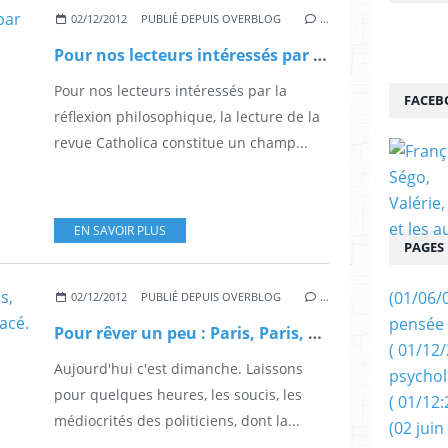
02/12/2012
PUBLIÉ DEPUIS OVERBLOG
…
Pour nos lecteurs intéressés par la philosophie.
Pour nos lecteurs intéressés par la
FACEB
réflexion philosophique, la lecture de la
revue Catholica constitue un champ...
EN SAVOIR PLUS
PAGES
(01/06/
02/12/2012
PUBLIÉ DEPUIS OVERBLOG
…
pensée 
Pour rêver un peu : Paris, Paris, Paris, Unique, splendide et menacé.
( 01/12
Aujourd'hui c'est dimanche. Laissons
psychol
pour quelques heures, les soucis, les
( 01/12:
médiocrités des politiciens, dont la...
(02 juin