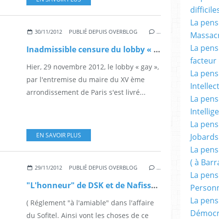
difficile
La pensé
30/11/2012
PUBLIÉ DEPUIS OVERBLOG
…
Massacr
La pensé
Inadmissible censure du lobby « gay » à Paris ( XV ème ).
facteur d
Hier, 29 novembre 2012, le lobby « gay »,
La pensé
par l'entremise du maire du XV ème
Intellec
arrondissement de Paris s'est livré...
La pensé
Intellig
La pensé
EN SAVOIR PLUS
Jobards
La pensé
( à Bar
29/11/2012
PUBLIÉ DEPUIS OVERBLOG
…
La pens
"L'honneur" de DSK et de Nafissatou Dialo ! ( ? ).
Person
La pens
( Réglement "à l'amiable" dans l'affaire
Démocr
du Sofitel. Ainsi vont les choses de ce