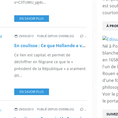
v=C3TUWU_yg4s...
est sou
courtois
EN SAVOIR PLUS
À PRO
29/03/2013
PUBLIÉ DEPUIS OVERBLOG
…
En coulisse : Ce que Hollande a vraiment dit le 28 mars.
Né à Poi
blanche
Ce lien est capital, et permet de
en 1658
déchiffrer en filigrane ce que le «
l'un de 
président de la République » a vraiment
Rouen e
dit...
d'une f
philoso
EN SAVOIR PLUS
Voir le 
le porta
29/03/2013
PUBLIÉ DEPUIS OVERBLOG
…
SUIVE