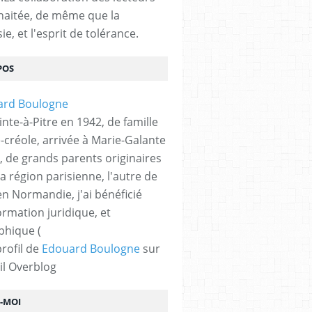
haitée, de même que la
ie, et l'esprit de tolérance.
POS
nte-à-Pitre en 1942, de famille
-créole, arrivée à Marie-Galante
, de grands parents originaires
la région parisienne, l'autre de
n Normandie, j'ai bénéficié
ormation juridique, et
phique (
profil de
Edouard Boulogne
sur
il Overblog
Z-MOI