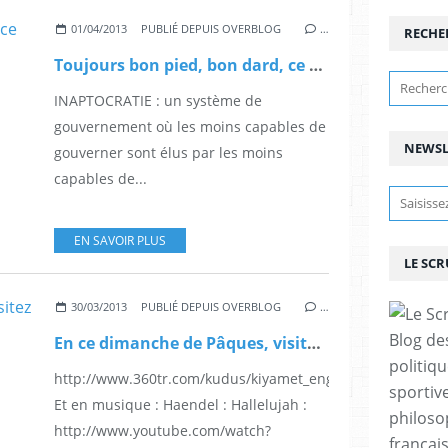
01/04/2013
PUBLIÉ DEPUIS OVERBLOG
…
RECHE
Toujours bon pied, bon dard, ce cher Jean.
INAPTOCRATIE : un système de
gouvernement où les moins capables de
NEWSL
gouverner sont élus par les moins
capables de...
EN SAVOIR PLUS
LE SC
30/03/2013
PUBLIÉ DEPUIS OVERBLOG
…
Blog de
En ce dimanche de Pâques, visitez le Saint Sépulchre, à Jérusalem.
politiq
http://www.360tr.com/kudus/kiyamet_eng/index.html
sportive
Et en musique : Haendel : Hallelujah :
philoso
http://www.youtube.com/watch?
françai