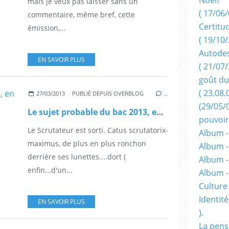
mais je veux pas laisser sans un
( 17/06/
commentaire, même bref, cette
Certitu
émission,...
( 19/10/
Autodes
EN SAVOIR PLUS
( 21/07/
goût du
( 23.08.
27/03/2013
PUBLIÉ DEPUIS OVERBLOG
…
(29/05/
Le sujet probable du bac 2013, en math, section S.
pouvoir
Le Scrutateur est sorti. Catus scrutatorix-
Album -
maximus, de plus en plus ronchon
Album -
derrière ses lunettes....dort (
Album -
enfin...d'un...
Album 
Culture 
Identité
EN SAVOIR PLUS
).
La pens