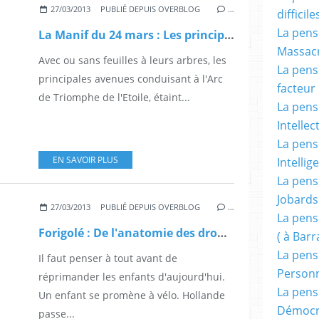
27/03/2013
PUBLIÉ DEPUIS OVERBLOG
…
difficile
La pensé
La Manif du 24 mars : Les principales videos.
Massacr
Avec ou sans feuilles à leurs arbres, les
La pensé
principales avenues conduisant à l'Arc
facteur d
de Triomphe de l'Etoile, étaint...
La pensé
Intellec
La pensé
EN SAVOIR PLUS
Intellig
La pensé
Jobards
27/03/2013
PUBLIÉ DEPUIS OVERBLOG
…
La pensé
Forigolé : De l'anatomie des dromadaires.
( à Bar
La pens
Il faut penser à tout avant de
Person
réprimander les enfants d'aujourd'hui.
La pens
Un enfant se promène à vélo. Hollande
Démocr
passe...