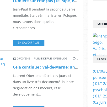
Lumière sur François ( le Pape, évidemment! ).
Jean-Paul II pendant la seconde guerre
mondiale, était séminariste, en Pologne,
nous savons dans quelles
FACEB
circonstances,...
EN SAVOIR PLUS
29/03/2013
PUBLIÉ DEPUIS OVERBLOG
…
PAGES
Cela continue : Val-de-Marne: un homme retrouvé mort dans le RER C
(01/06/
Laurent Obertone décrit ces jours-ci
pensée 
dans un livre très documenté, la lente
( 01/12
dégradation des moeurs, et le
psychol
développement...
( 01/12:
(02 juin