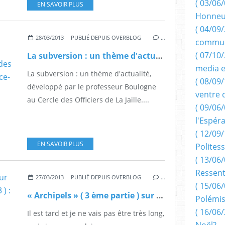
( 03/06/
EN SAVOIR PLUS
Honneu
( 04/09/
28/03/2013
PUBLIÉ DEPUIS OVERBLOG
…
commun
( 07/10
La subversion : un thème d'actualité, développé par le professeur Boulogne au Cercle des Officiers de La Jaille. ( Dans France-Antilles
media e
La subversion : un thème d'actualité,
( 08/09/
développé par le professeur Boulogne
ventre 
au Cercle des Officiers de La Jaille....
( 09/06/
l'Espér
( 12/09/
EN SAVOIR PLUS
Politess
( 13/06/
Ressent
27/03/2013
PUBLIÉ DEPUIS OVERBLOG
…
( 15/06/
« Archipels » ( 3 ème partie ) sur Guadeloupe 1ère ( 27 mars 2013 ) : Nos ancêtres les Gaulois, par Edouard Boulogne.
Polémis
( 16/06/
Il est tard et je ne vais pas être très long,
Noël?