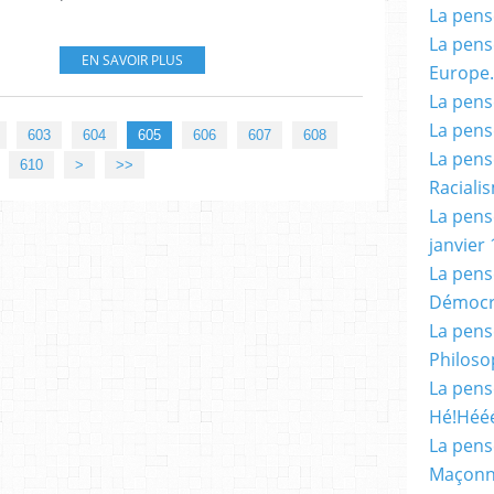
La pensé
La pensé
EN SAVOIR PLUS
Europe.
La pensé
La pensé
603
604
605
606
607
608
La pensé
620
630
640
650
660
670
680
690
700
800
900
610
>
>>
Racialis
La pensé
janvier 
La pens
Démocr
La pensé
Philoso
La pens
Hé!Héé
La pensé
Maçonn