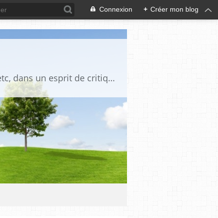
Connexion
+
Créer mon blog
Blog destiné à commenter l'actualité, politique, économique, culturelle, sportive, etc, dans un esprit de critique philosophique, d'esprit chrétien et français.La collaboration des lecteurs est souhaitée, de même que la courtoisie, et l'esprit de tolérance.