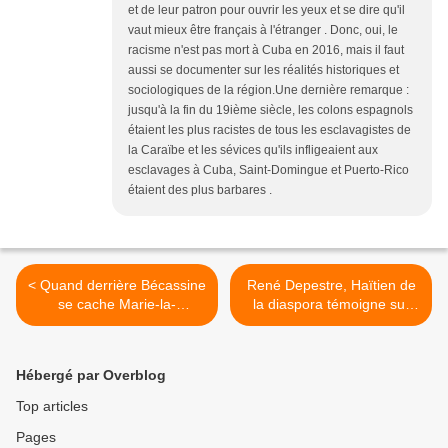
et de leur patron pour ouvrir les yeux et se dire qu'il
vaut mieux être français à l'étranger . Donc, oui, le
racisme n'est pas mort à Cuba en 2016, mais il faut
aussi se documenter sur les réalités historiques et
sociologiques de la région.Une dernière remarque :
jusqu'à la fin du 19ième siècle, les colons espagnols
étaient les plus racistes de tous les esclavagistes de
la Caraïbe et les sévices qu'ils infligeaient aux
esclavages à Cuba, Saint-Domingue et Puerto-Rico
étaient des plus barbares .
< Quand derrière Bécassine
René Depestre, Haïtien de
se cache Marie-la-
la diaspora témoigne sur
sanglante...
Cuba et la « révolution »
castriste. >
Hébergé par Overblog
Top articles
Pages