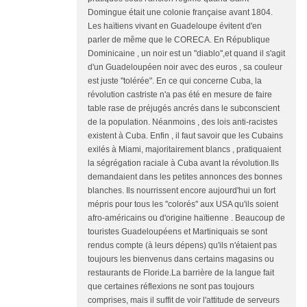
Domingue était une colonie française avant 1804.
Les haïtiens vivant en Guadeloupe évitent d'en
parler de même que le CORECA. En République
Dominicaine , un noir est un ''diablo'',et quand il s'agit
d'un Guadeloupéen noir avec des euros , sa couleur
est juste ''tolérée". En ce qui concerne Cuba, la
révolution castriste n'a pas été en mesure de faire
table rase de préjugés ancrés dans le subconscient
de la population. Néanmoins , des lois anti-racistes
existent à Cuba. Enfin , il faut savoir que les Cubains
exilés à Miami, majoritairement blancs , pratiquaient
la ségrégation raciale à Cuba avant la révolution.Ils
demandaient dans les petites annonces des bonnes
blanches. Ils nourrissent encore aujourd'hui un fort
mépris pour tous les ''colorés'' aux USA qu'ils soient
afro-américains ou d'origine haïtienne . Beaucoup de
touristes Guadeloupéens et Martiniquais se sont
rendus compte (à leurs dépens) qu'ils n'étaient pas
toujours les bienvenus dans certains magasins ou
restaurants de Floride.La barrière de la langue fait
que certaines réflexions ne sont pas toujours
comprises, mais il suffit de voir l'attitude de serveurs