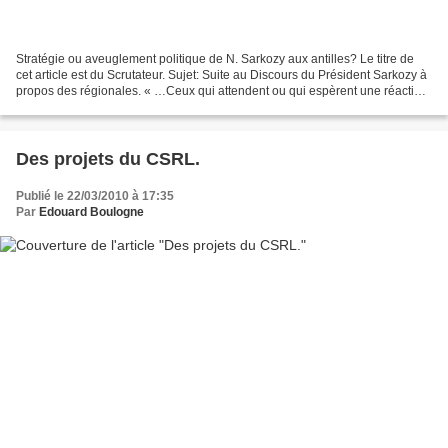
Stratégie ou aveuglement politique de N. Sarkozy aux antilles? Le titre de
cet article est du Scrutateur. Sujet: Suite au Discours du Président Sarkozy à
propos des régionales. « …Ceux qui attendent ou qui espèrent une réaction
ferme de ma part ne seront...
Des projets du CSRL.
Publié le 22/03/2010 à 17:35
Par
Edouard Boulogne