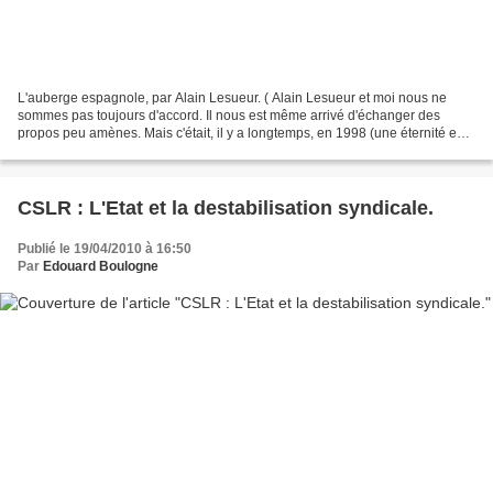
L'auberge espagnole, par Alain Lesueur. ( Alain Lesueur et moi nous ne
sommes pas toujours d'accord. Il nous est même arrivé d'échanger des
propos peu amènes. Mais c'était, il y a longtemps, en 1998 (une éternité en
politique). Lors des récentes élections...
CSLR : L'Etat et la destabilisation syndicale.
Publié le 19/04/2010 à 16:50
Par
Edouard Boulogne