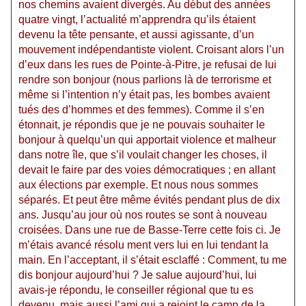
nos chemins avaient divergés. Au début des années
quatre vingt, l’actualité m’apprendra qu’ils étaient
devenu la tête pensante, et aussi agissante, d’un
mouvement indépendantiste violent. Croisant alors l’un
d’eux dans les rues de Pointe-à-Pitre, je refusai de lui
rendre son bonjour (nous parlions là de terrorisme et
même si l’intention n’y était pas, les bombes avaient
tués des d’hommes et des femmes). Comme il s’en
étonnait, je répondis que je ne pouvais souhaiter le
bonjour à quelqu’un qui apportait violence et malheur
dans notre île, que s’il voulait changer les choses, il
devait le faire par des voies démocratiques ; en allant
aux élections par exemple. Et nous nous sommes
séparés. Et peut être même évités pendant plus de dix
ans. Jusqu’au jour où nos routes se sont à nouveau
croisées. Dans une rue de Basse-Terre cette fois ci. Je
m’étais avancé résolu ment vers lui en lui tendant la
main. En l’acceptant, il s’était esclaffé : Comment, tu me
dis bonjour aujourd’hui ? Je salue aujourd’hui, lui
avais-je répondu, le conseiller régional que tu es
devenu, mais aussi l’ami qui a rejoint le camp de la