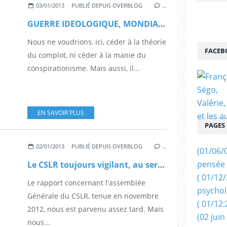
03/01/2013
PUBLIÉ DEPUIS OVERBLOG
…
GUERRE IDEOLOGIQUE, MONDIALISME ET POUVOIRS OCCULTES (par Maurice D.)
Nous ne voudrions, ici, céder à la théorie
FACEB
du complot, ni céder à la manie du
conspirationisme. Mais aussi, il...
EN SAVOIR PLUS
PAGES
02/01/2013
PUBLIÉ DEPUIS OVERBLOG
…
(01/06/
pensée 
Le CSLR toujours vigilant, au service de la Guadeloupe.
( 01/12
Le rapport concernant l'assemblée
psychol
Générale du CSLR, tenue en novembre
( 01/12:
2012, nous est parvenu assez tard. Mais
(02 juin
nous...