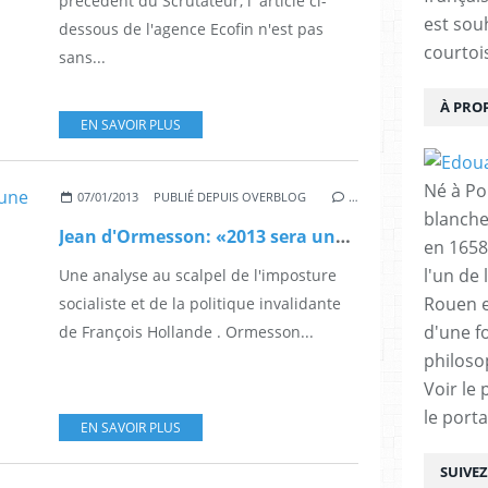
précédent du Scrutateur, l' article ci-
est sou
dessous de l'agence Ecofin n'est pas
courtois
sans...
À PRO
EN SAVOIR PLUS
Né à Poi
07/01/2013
PUBLIÉ DEPUIS OVERBLOG
…
blanche
Jean d'Ormesson: «2013 sera une année boomerang !»
en 1658
l'un de 
Une analyse au scalpel de l'imposture
Rouen e
socialiste et de la politique invalidante
d'une f
de François Hollande . Ormesson...
philoso
Voir le 
le porta
EN SAVOIR PLUS
SUIVE