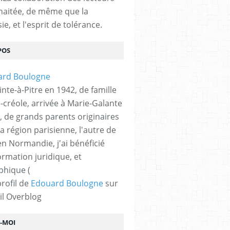
haitée, de même que la
ie, et l'esprit de tolérance.
POS
nte-à-Pitre en 1942, de famille
-créole, arrivée à Marie-Galante
, de grands parents originaires
la région parisienne, l'autre de
n Normandie, j'ai bénéficié
ormation juridique, et
phique (
profil de
Edouard Boulogne
sur
il Overblog
Z-MOI