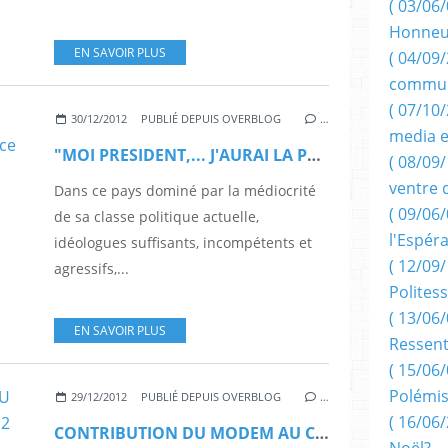
( 03/06/
Honneu
EN SAVOIR PLUS
( 04/09/
commun
( 07/10
30/12/2012
PUBLIÉ DEPUIS OVERBLOG
…
media e
"MOI PRESIDENT,... J'AURAI LA PEAU DE LA FRANCE" (par Maurice D.)
( 08/09/
ventre 
Dans ce pays dominé par la médiocrité
( 09/06/
de sa classe politique actuelle,
l'Espér
idéologues suffisants, incompétents et
( 12/09/
agressifs,...
Politess
( 13/06/
EN SAVOIR PLUS
Ressent
( 15/06/
Polémis
29/12/2012
PUBLIÉ DEPUIS OVERBLOG
…
( 16/06/
CONTRIBUTION DU MODEM AU CONGRÈS DU 27 DECEMBRE 2012
Noël?