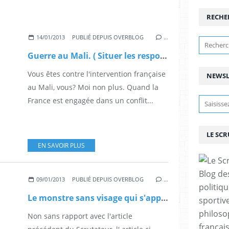
RECHE
14/01/2013
PUBLIÉ DEPUIS OVERBLOG
…
Guerre au Mali. ( Situer les responsabilités ) par Edouard Boulogne.
Vous êtes contre l'intervention française
NEWSL
au Mali, vous? Moi non plus. Quand la
France est engagée dans un conflit...
LE SC
EN SAVOIR PLUS
Blog de
09/01/2013
PUBLIÉ DEPUIS OVERBLOG
…
politiq
Le monstre sans visage qui s'apprête à détruire l'Europe.
sportive
philoso
Non sans rapport avec l'article
françai