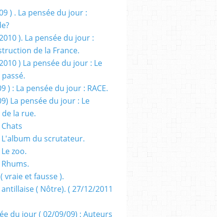
09 ) . La pensée du jour :
de?
2010 ). La pensée du jour :
truction de la France.
2010 ) La pensée du jour : Le
 passé.
09 ) : La pensée du jour : RACE.
09) La pensée du jour : Le
 de la rue.
 Chats
 L'album du scrutateur.
 Le zoo.
- Rhums.
( vraie et fausse ).
 antillaise ( Nôtre). ( 27/12/2011
ée du jour ( 02/09/09) : Auteurs