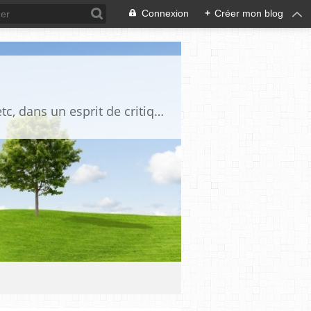
Connexion
+
Créer mon blog
Blog destiné à commenter l'actualité, politique, économique, culturelle, sportive, etc, dans un esprit de critique philosophique, d'esprit chrétien et français.La collaboration des lecteurs est souhaitée, de même que la courtoisie, et l'esprit de tolérance.