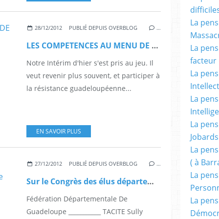
difficile
La pensé
28/12/2012
PUBLIÉ DEPUIS OVERBLOG
…
Massacr
LES COMPETENCES AU MENU DE « Chez Josette » ( retour sur une parlotte ), par Max Cirederf.
La pensé
facteur d
Notre Intérim d'hier s'est pris au jeu. Il
La pensé
veut revenir plus souvent, et participer à
Intellec
la résistance guadeloupéenne...
La pensé
Intellig
La pensé
EN SAVOIR PLUS
Jobards
La pensé
( à Bar
27/12/2012
PUBLIÉ DEPUIS OVERBLOG
…
La pens
Sur le Congrès des élus départementaux et régionaux, le PCD-Guadeloupe communique.
Person
Fédération Départementale De
La pens
Guadeloupe ___________ TACITE Sully
Démocr