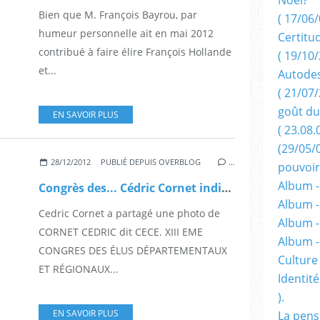
Bien que M. François Bayrou, par
( 17/06/
humeur personnelle ait en mai 2012
Certitu
contribué à faire élire François Hollande
( 19/10/
et...
Autodes
( 21/07/
goût du
EN SAVOIR PLUS
( 23.08.
(29/05/
28/12/2012
PUBLIÉ DEPUIS OVERBLOG
…
pouvoir
Album -
Congrès des... Cédric Cornet indigné.
Album -
Cedric Cornet a partagé une photo de
Album -
CORNET CEDRIC dit CECE. XIII EME
Album 
CONGRES DES ÉLUS DÉPARTEMENTAUX
Culture 
ET RÉGIONAUX...
Identité
).
EN SAVOIR PLUS
La pens