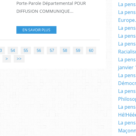
Porte-Parole Départemental POUR
La pensé
DIFFUSION COMMUNIQUE...
La pensé
Europe.
La pensé
EN SAVOIR PLUS
La pensé
La pensé
70
80
90
Racialis
3
54
55
56
57
58
59
60
La pensé
>
>>
janvier 
La pens
Démocr
La pensé
Philoso
La pens
Hé!Héé
La pensé
Maçonn