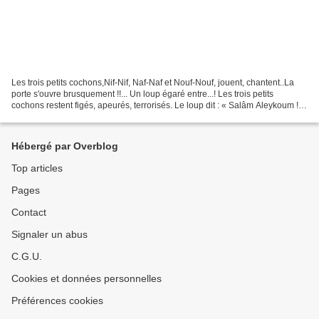
Les trois petits cochons,Nif-Nif, Naf-Naf et Nouf-Nouf, jouent, chantent..La
porte s'ouvre brusquement !!... Un loup égaré entre...! Les trois petits
cochons restent figés, apeurés, terrorisés. Le loup dit : « Salâm Aleykoum ! »
Les trois petits cochons...
Hébergé par Overblog
Top articles
Pages
Contact
Signaler un abus
C.G.U.
Cookies et données personnelles
Préférences cookies