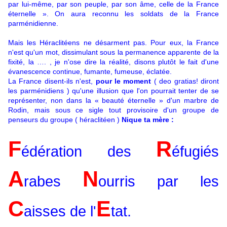
par lui-même, par son peuple, par son âme, celle de la France
éternelle ». On aura reconnu les soldats de la France
parménidienne.
Mais les Héraclitéens ne désarment pas. Pour eux, la France
n'est qu'un mot, dissimulant sous la permanence apparente de la
fixité, la …. , je n'ose dire la réalité, disons plutôt le fait d'une
évanescence continue, fumante, fumeuse, éclatée.
La France disent-ils n'est,
pour le moment
( deo gratias! diront
les parménidiens ) qu'une illusion que l'on pourrait tenter de se
représenter, non dans la « beauté éternelle » d'un marbre de
Rodin, mais sous ce sigle tout provisoire d'un groupe de
penseurs du groupe ( héraclitéen )
Nique ta mère :
F
R
édération des
éfugiés
A
N
rabes
ourris par les
C
E
aisses de l'
tat.