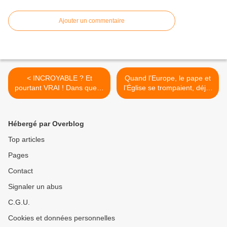
Ajouter un commentaire
< INCROYABLE ? Et
Quand l’Europe, le pape et
pourtant VRAI ! Dans quelle
l’Église se trompaient, déjà,
ére entrons-nous ?
sur la « sécurité nationale »
>
Hébergé par Overblog
Top articles
Pages
Contact
Signaler un abus
C.G.U.
Cookies et données personnelles