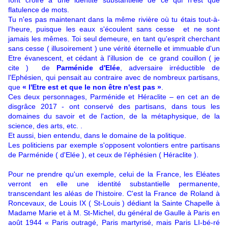
font croire à une identité substantielle de ce qui n'est que
flatulence de mots.
Tu n'es pas maintenant dans la même rivière où tu étais tout-à-
l'heure, puisque les eaux s'écoulent sans cesse et ne sont
jamais les mêmes. Toi seul demeure, en tant qu'esprit cherchant
sans cesse ( illusoirement ) une vérité éternelle et immuable d'un
Etre évanescent, et cédant à l'illusion de ce grand couillon ( je
cite ) de
Parménide d'Elée
, adversaire irréductible de
l'Ephésien, qui pensait au contraire avec de nombreux partisans,
que
« l'Etre est et que le non être n'est pas »
.
Ces deux personnages, Parménide et Héraclite – en cet an de
disgrâce 2017 - ont conservé des partisans, dans tous les
domaines du savoir et de l'action, de la métaphysique, de la
science, des arts, etc. .
Et aussi, bien entendu, dans le domaine de la politique.
Les politiciens par exemple s'opposent volontiers entre partisans
de Parménide ( d'Elée ), et ceux de l'éphésien ( Héraclite ).
Pour ne prendre qu'un exemple, celui de la France, les Eléates
verront en elle une identité substantielle permanente,
transcendant les aléas de l'histoire. C'est la France de Roland à
Roncevaux, de Louis IX ( St-Louis ) dédiant la Sainte Chapelle à
Madame Marie et à M. St-Michel, du général de Gaulle à Paris en
août 1944 « Paris outragé, Paris martyrisé, mais Paris LI-bé-ré