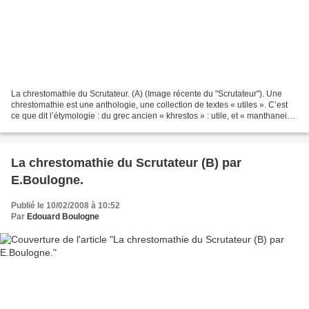
La chrestomathie du Scrutateur. (A) (Image récente du "Scrutateur"). Une
chrestomathie est une anthologie, une collection de textes « utiles ». C’est
ce que dit l’étymologie : du grec ancien « khrestos » : utile, et « manthanein
» : apprendre. J’étais...
La chrestomathie du Scrutateur (B) par
E.Boulogne.
Publié le 10/02/2008 à 10:52
Par
Edouard Boulogne