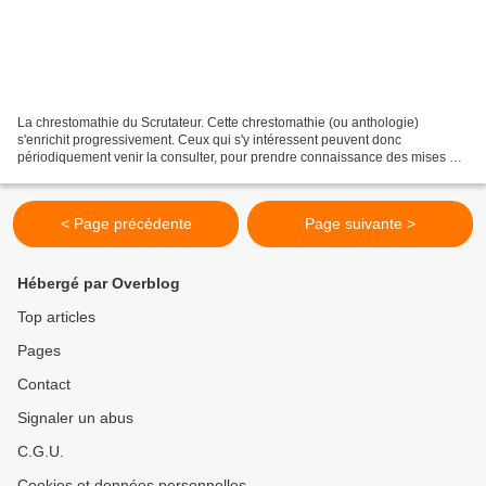
La chrestomathie du Scrutateur. Cette chrestomathie (ou anthologie)
s'enrichit progressivement. Ceux qui s'y intéressent peuvent donc
périodiquement venir la consulter, pour prendre connaissance des mises à
jour. J : Jansénisme : (1974) Jansénisme: "Le...
< Page précédente
Page suivante >
Hébergé par Overblog
Top articles
Pages
Contact
Signaler un abus
C.G.U.
Cookies et données personnelles