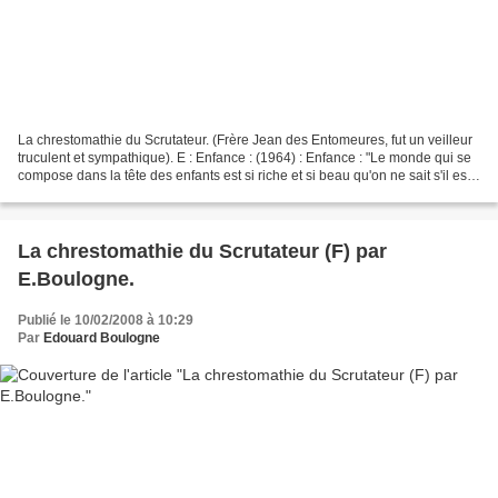
La chrestomathie du Scrutateur. (Frère Jean des Entomeures, fut un veilleur
truculent et sympathique). E : Enfance : (1964) : Enfance : "Le monde qui se
compose dans la tête des enfants est si riche et si beau qu'on ne sait s'il est
le résultat exagéré...
La chrestomathie du Scrutateur (F) par
E.Boulogne.
Publié le 10/02/2008 à 10:29
Par
Edouard Boulogne