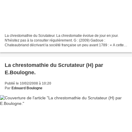
La chrestomathie du Scrutateur. La chrestomatie évolue de jour en jour.
N'hésitez pas à la consulter régulièrement. G : (2009) Gadoue :
Chateaubriand décrivant la société française un peu avant 1789 : « A cette
époque tout était dérangé dans les esprits...
La chrestomathie du Scrutateur (H) par
E.Boulogne.
Publié le 10/02/2008 à 10:20
Par
Edouard Boulogne