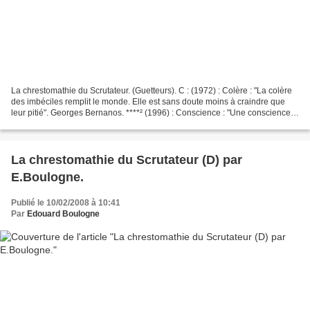
La chrestomathie du Scrutateur. (Guetteurs). C : (1972) : Colère : "La colère
des imbéciles remplit le monde. Elle est sans doute moins à craindre que
leur pitié". Georges Bernanos. ****² (1996) : Conscience : "Une conscience
pure est souvent le résultat...
La chrestomathie du Scrutateur (D) par
E.Boulogne.
Publié le 10/02/2008 à 10:41
Par
Edouard Boulogne