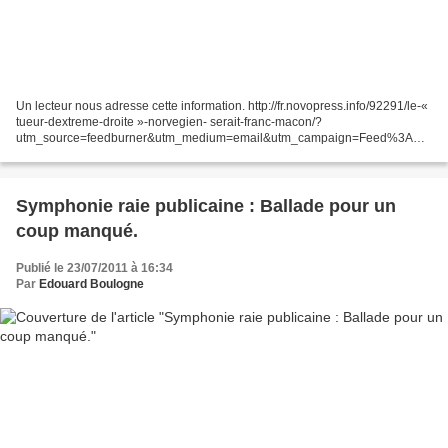
Un lecteur nous adresse cette information. http://fr.novopress.info/92291/le-«
tueur-dextreme-droite »-norvegien- serait-franc-macon/?
utm_source=feedburner&utm_medium=email&utm_campaign=Feed%3A
+novopressfrance+%28%3A%3A+Novopress.info+France%29
Évidemment,...
Symphonie raie publicaine : Ballade pour un
coup manqué.
Publié le 23/07/2011 à 16:34
Par
Edouard Boulogne