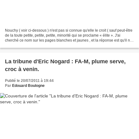
Nouchy ( voir ci-dessous ) n'est pas si connue qu'elle le croit ( sauf peut-être
de la toute petite, petite, petite, minorité qui se proclame « élite ». J'ai
cherché ce nom sur les pages blanches et jaunes , et la réponse est qu'il n'y
a pas de réponses...
La tribune d'Eric Nogard : FA-M, plume serve,
croc à venin.
Publié le 20/07/2011 à 19:44
Par
Edouard Boulogne