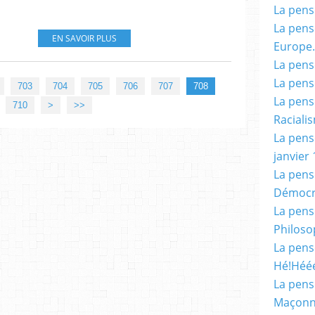
La pensé
La pensé
EN SAVOIR PLUS
Europe.
La pensé
La pensé
703
704
705
706
707
708
La pensé
720
730
740
750
760
770
780
790
800
900
710
>
>>
Racialis
La pensé
janvier 
La pens
Démocr
La pensé
Philoso
La pens
Hé!Héé
La pensé
Maçonn