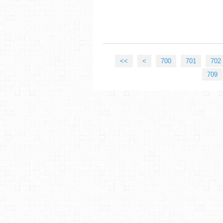
<<
<
700
701
702
709