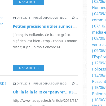
( 03/06/
EN SAVOIR PLUS
Honneu
( 04/09/
04/11/2011
PUBLIÉ DEPUIS OVERBLOG
…
commun
( 07/10
Petites précisions utiles sur nos « Grecs », et nos « Algériens », par Edouard Boulogne
media e
( François Hollande. Ce franco-gréco-
( 08/09/
algérien, est bien - trop - connu. Comme
ventre 
disait, il y a un mois encore M....
( 09/06/
l'Espér
( 12/09/
EN SAVOIR PLUS
Politess
( 13/06/
Ressent
04/11/2011
PUBLIÉ DEPUIS OVERBLOG
…
( 15/06/
Oh! la la la la !!! ce "pauvre"...DSK !
Polémis
( 16/06/
http://www.ladepeche.fr/article/2011/11/04/1207956-
Noël?