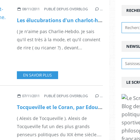
08/11/2011
PUBLIÉ DEPUIS OVERBLOG
…
RECHE
Les élucubrations d'un charlot-hebdoiste! Par Edouard Boulogne.
( Je n'aime pas Charlie-Hebdo. Je sais
qu'il est très à la mode, et qu'il convient
NEWSL
de rire ( ou ricaner ?) , devant...
EN SAVOIR PLUS
LE SC
07/11/2011
PUBLIÉ DEPUIS OVERBLOG
…
Blog de
Tocqueville et le Coran, par Edouard Boulogne.
politiq
( Alexis de Tocqueville ). Alexis de
sportive
Tocqueville fut un des plus grands
philoso
penseurs politiques du XIX ème siècle....
françai