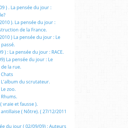
09 ) . La pensée du jour :
de?
2010 ). La pensée du jour :
truction de la France.
2010 ) La pensée du jour : Le
 passé.
09 ) : La pensée du jour : RACE.
09) La pensée du jour : Le
 de la rue.
 Chats
 L'album du scrutateur.
 Le zoo.
- Rhums.
( vraie et fausse ).
 antillaise ( Nôtre). ( 27/12/2011
ée du jour ( 02/09/09) : Auteurs