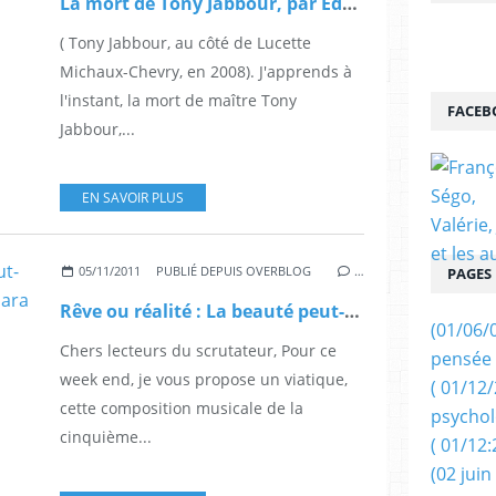
La mort de Tony Jabbour, par Edouard Boulogne.
( Tony Jabbour, au côté de Lucette
Michaux-Chevry, en 2008). J'apprends à
l'instant, la mort de maître Tony
FACEB
Jabbour,...
EN SAVOIR PLUS
05/11/2011
PUBLIÉ DEPUIS OVERBLOG
…
PAGES
Rêve ou réalité : La beauté peut-elle sauver le monde? Avec Barbara Hendricks.
(01/06/
Chers lecteurs du scrutateur, Pour ce
pensée 
week end, je vous propose un viatique,
( 01/12
cette composition musicale de la
psychol
cinquième...
( 01/12:
(02 juin