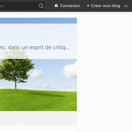
Connexion
+
Créer mon blog
Blog destiné à commenter l'actualité, politique, économique, culturelle, sportive, etc, dans un esprit de critique philosophique, d'esprit chrétien et français.La collaboration des lecteurs est souhaitée, de même que la courtoisie, et l'esprit de tolérance.