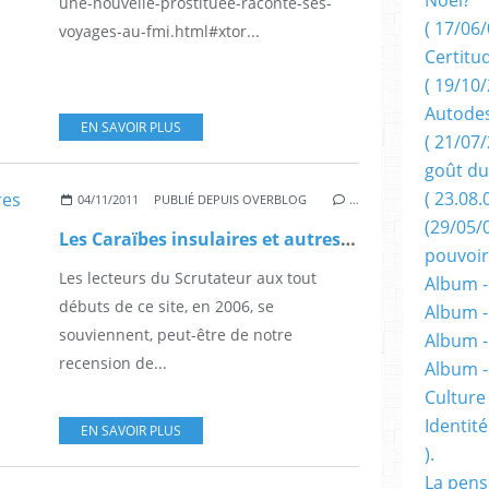
une-nouvelle-prostituee-raconte-ses-
( 17/06/
voyages-au-fmi.html#xtor...
Certitu
( 19/10/
Autodes
EN SAVOIR PLUS
( 21/07/
goût du
( 23.08.
04/11/2011
PUBLIÉ DEPUIS OVERBLOG
…
(29/05/
Les Caraïbes insulaires et autres amérindiens,de Pierre Bonnet.
pouvoir
Les lecteurs du Scrutateur aux tout
Album -
débuts de ce site, en 2006, se
Album -
souviennent, peut-être de notre
Album -
recension de...
Album 
Culture 
Identité
EN SAVOIR PLUS
).
La pens