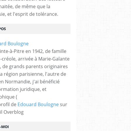
haitée, de même que la
ie, et l'esprit de tolérance.
POS
nte-à-Pitre en 1942, de famille
-créole, arrivée à Marie-Galante
, de grands parents originaires
la région parisienne, l'autre de
n Normandie, j'ai bénéficié
ormation juridique, et
phique (
profil de
Edouard Boulogne
sur
il Overblog
Z-MOI