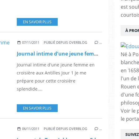
est sou
courtois
EN SAVOIR PLUS
À PRO
07/11/2011
PUBLIÉ DEPUIS OVERBLOG
…
Journal intime d'une jeune femme en croisière aux Antilles
Né à Poi
blanche
Journal intime d'une jeune femme en
en 1658
croisière aux Antilles Jour 1 Je me
l'un de 
prépare pour cette croisière
Rouen e
splendide....
d'une f
philoso
EN SAVOIR PLUS
Voir le 
le porta
06/11/2011
PUBLIÉ DEPUIS OVERBLOG
…
SUIVE