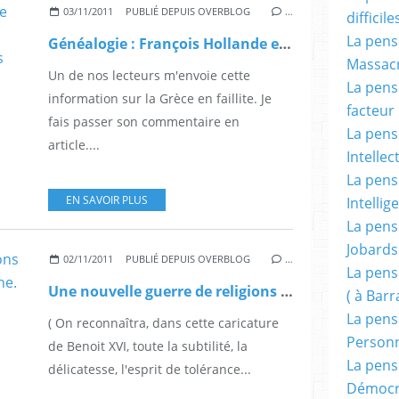
03/11/2011
PUBLIÉ DEPUIS OVERBLOG
…
difficile
La pensé
Généalogie : François Hollande est un GREC, et Montebourg est ...Algérien. Nous ne sommes pas sortis de l'auberge.
Massacr
Un de nos lecteurs m'envoie cette
La pensé
information sur la Grèce en faillite. Je
facteur d
fais passer son commentaire en
La pensé
article....
Intellec
La pensé
EN SAVOIR PLUS
Intellig
La pensé
Jobards
02/11/2011
PUBLIÉ DEPUIS OVERBLOG
…
La pensé
Une nouvelle guerre de religions en France? par Edouard Boulogne.
( à Bar
La pens
( On reconnaîtra, dans cette caricature
Person
de Benoit XVI, toute la subtilité, la
La pens
délicatesse, l'esprit de tolérance...
Démocr