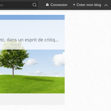
Connexion
+
Créer mon blog
Blog destiné à commenter l'actualité, politique, économique, culturelle, sportive, etc, dans un esprit de critique philosophique, d'esprit chrétien et français.La collaboration des lecteurs est souhaitée, de même que la courtoisie, et l'esprit de tolérance.