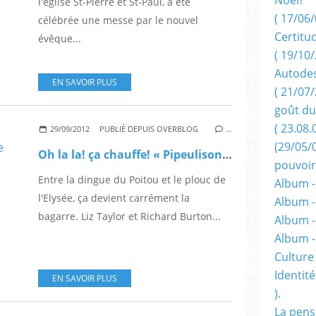
l'église St-Pierre et St-Paul, a été
( 17/06/
célébrée une messe par le nouvel
Certitu
évêque...
( 19/10/
Autodes
EN SAVOIR PLUS
( 21/07/
goût du
( 23.08.
29/09/2012
PUBLIÉ DEPUIS OVERBLOG
…
(29/05/
Oh la la! ça chauffe! « Pipeulisons » un peu, pour une fois.
pouvoir
Entre la dingue du Poitou et le plouc de
Album -
l'Elysée, ça devient carrément la
Album -
bagarre. Liz Taylor et Richard Burton...
Album -
Album 
Culture 
Identité
EN SAVOIR PLUS
).
La pens