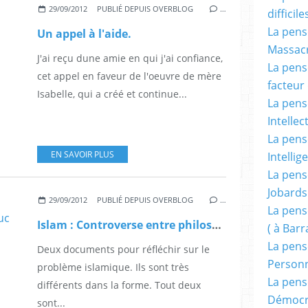
29/09/2012
PUBLIÉ DEPUIS OVERBLOG
…
difficile
La pensé
Un appel à l'aide.
Massacr
J'ai reçu dune amie en qui j'ai confiance,
La pensé
cet appel en faveur de l'oeuvre de mère
facteur d
Isabelle, qui a créé et continue...
La pensé
Intellec
La pensé
EN SAVOIR PLUS
Intellig
La pensé
Jobards
29/09/2012
PUBLIÉ DEPUIS OVERBLOG
…
La pensé
Islam : Controverse entre philosophes ( Rémy Brague et Luc Ferry ).
( à Bar
La pens
Deux documents pour réfléchir sur le
Person
problème islamique. Ils sont très
La pens
différents dans la forme. Tout deux
Démocr
sont...