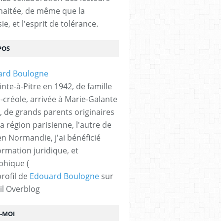
haitée, de même que la
ie, et l'esprit de tolérance.
POS
nte-à-Pitre en 1942, de famille
-créole, arrivée à Marie-Galante
, de grands parents originaires
la région parisienne, l'autre de
n Normandie, j'ai bénéficié
ormation juridique, et
phique (
profil de
Edouard Boulogne
sur
il Overblog
Z-MOI