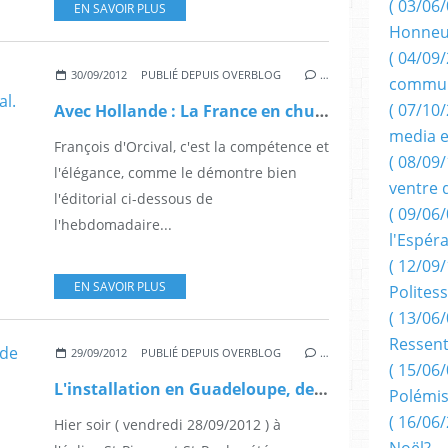
( 03/06/
EN SAVOIR PLUS
Honneu
( 04/09/
30/09/2012
PUBLIÉ DEPUIS OVERBLOG
…
commun
( 07/10
Avec Hollande : La France en chute libre, par François d'Orcival.
media e
François d'Orcival, c'est la compétence et
( 08/09/
l'élégance, comme le démontre bien
ventre 
l'éditorial ci-dessous de
( 09/06/
l'hebdomadaire...
l'Espér
( 12/09/
EN SAVOIR PLUS
Politess
( 13/06/
Ressent
29/09/2012
PUBLIÉ DEPUIS OVERBLOG
…
( 15/06/
L'installation en Guadeloupe, de Mgr Jean-Yves Riocreux.
Polémis
( 16/06/
Hier soir ( vendredi 28/09/2012 ) à
Noël?