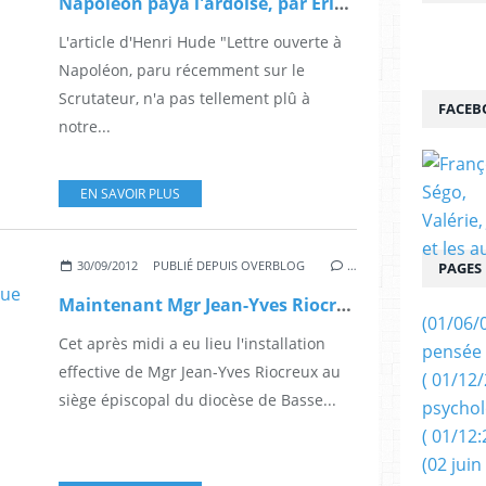
Napoléon paya l'ardoise, par Eric Nogard.
L'article d'Henri Hude "Lettre ouverte à
Napoléon, paru récemment sur le
Scrutateur, n'a pas tellement plû à
FACEB
notre...
EN SAVOIR PLUS
30/09/2012
PUBLIÉ DEPUIS OVERBLOG
…
PAGES
Maintenant Mgr Jean-Yves Riocreux est effectivement évêque la Guadeloupe.
(01/06/
Cet après midi a eu lieu l'installation
pensée 
effective de Mgr Jean-Yves Riocreux au
( 01/12
siège épiscopal du diocèse de Basse...
psychol
( 01/12:
(02 juin