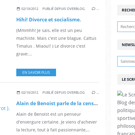
02/10/2012
PUBLIÉ DEPUIS OVERBLOG
…
RECHE
Hihi! Divorce et socialisme.
(Mmmhh! Je sais, elle est un peu
machiste. Mais c'est une blague. Cattus
NEWSL
Timalus . Miaou!! ) Le divorce c'est
grave:...
EN SAVOIR PLUS
LE SC
02/10/2012
PUBLIÉ DEPUIS OVERBLOG
…
Blog de
Alain de Benoist parle de la censure en France. ( Où il est question, aussi, de Jules Monnerot ).
politiq
Alain de Benoist est un penseur
sportive
d'envergure certaine. Je viens d'achever
philoso
la lecture, tout à fait passionnante,...
françai