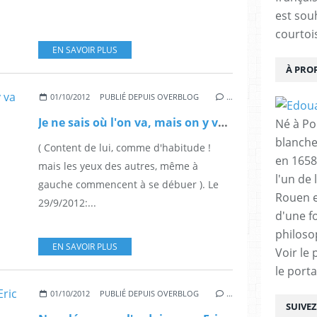
est sou
courtois
EN SAVOIR PLUS
À PRO
01/10/2012
PUBLIÉ DEPUIS OVERBLOG
…
Je ne sais où l'on va, mais on y va tout droit.
Né à Poi
blanche
( Content de lui, comme d'habitude !
en 1658
mais les yeux des autres, même à
l'un de 
gauche commencent à se débuer ). Le
Rouen e
29/9/2012:...
d'une f
philoso
EN SAVOIR PLUS
Voir le 
le porta
01/10/2012
PUBLIÉ DEPUIS OVERBLOG
…
SUIVE