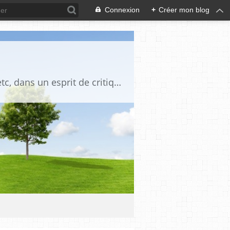
Connexion
+
Créer mon blog
Blog destiné à commenter l'actualité, politique, économique, culturelle, sportive, etc, dans un esprit de critique philosophique, d'esprit chrétien et français.La collaboration des lecteurs est souhaitée, de même que la courtoisie, et l'esprit de tolérance.