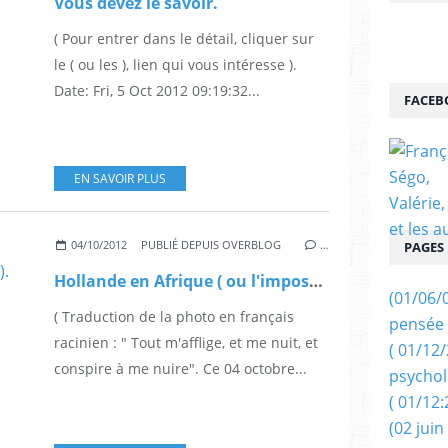
Vous devez le savoir.
( Pour entrer dans le détail, cliquer sur
le ( ou les ), lien qui vous intéresse ).
Date: Fri, 5 Oct 2012 09:19:32...
FACEB
EN SAVOIR PLUS
04/10/2012
PUBLIÉ DEPUIS OVERBLOG
…
PAGES
Hollande en Afrique ( ou l'imposture dans tous ses Etats ).
(01/06/
( Traduction de la photo en français
pensée 
racinien : " Tout m'afflige, et me nuit, et
( 01/12
conspire à me nuire". Ce 04 octobre...
psychol
( 01/12:
(02 juin