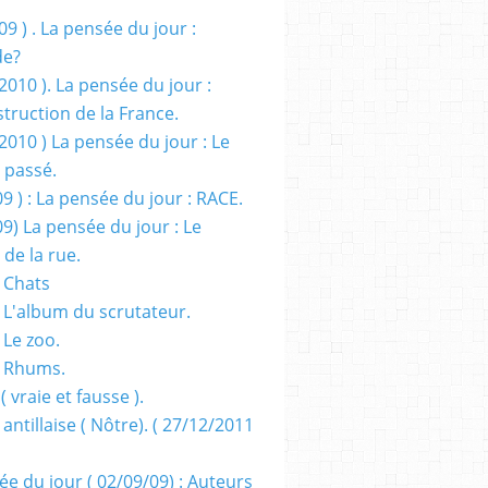
09 ) . La pensée du jour :
de?
2010 ). La pensée du jour :
truction de la France.
2010 ) La pensée du jour : Le
 passé.
09 ) : La pensée du jour : RACE.
09) La pensée du jour : Le
 de la rue.
 Chats
 L'album du scrutateur.
 Le zoo.
- Rhums.
( vraie et fausse ).
 antillaise ( Nôtre). ( 27/12/2011
ée du jour ( 02/09/09) : Auteurs