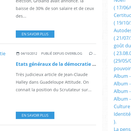
élection, Groland avait annoncé. la
( 17/06/
baisse de 30% de son salaire et de ceux
Certitu
des...
( 19/10/
Autodes
EN SAVOIR PLUS
( 21/07/
goût du
( 23.08.
04/10/2012
PUBLIÉ DEPUIS OVERBLOG
…
(29/05/
Etats généraux de la démocratie territoriale.
pouvoir
Très judicieux article de Jean-Claude
Album -
Halley dans Guadeloupe Attitude. On
Album -
connait la position du Scrutateur sur...
Album -
Album 
Culture 
Identité
EN SAVOIR PLUS
).
La pens