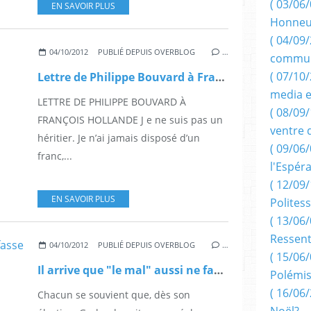
( 03/06/
EN SAVOIR PLUS
Honneu
( 04/09/
04/10/2012
PUBLIÉ DEPUIS OVERBLOG
…
commun
( 07/10
Lettre de Philippe Bouvard à François Hollande.
media e
LETTRE DE PHILIPPE BOUVARD À
( 08/09/
FRANÇOIS HOLLANDE J e ne suis pas un
ventre 
héritier. Je n’ai jamais disposé d’un
( 09/06/
franc,...
l'Espér
( 12/09/
EN SAVOIR PLUS
Politess
( 13/06/
Ressent
04/10/2012
PUBLIÉ DEPUIS OVERBLOG
…
( 15/06/
Il arrive que "le mal" aussi ne fasse pas de bruit !!!
Polémis
( 16/06/
Chacun se souvient que, dès son
Noël?