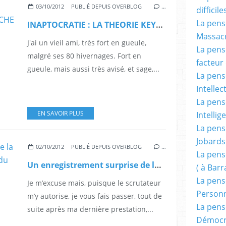
03/10/2012
PUBLIÉ DEPUIS OVERBLOG
…
difficile
La pensé
INAPTOCRATIE : LA THEORIE KEYNESIENNE, BIBLE DE LA GAUCHE
Massacr
J'ai un vieil ami, très fort en gueule,
La pensé
malgré ses 80 hivernages. Fort en
facteur d
gueule, mais aussi très avisé, et sage,...
La pensé
Intellec
La pensé
EN SAVOIR PLUS
Intellig
La pensé
Jobards
02/10/2012
PUBLIÉ DEPUIS OVERBLOG
…
La pensé
Un enregistrement surprise de la dernière entrevue des femmes du président.
( à Bar
La pens
Je m’excuse mais, puisque le scrutateur
Person
m’y autorise, je vous fais passer, tout de
La pens
suite après ma dernière prestation,...
Démocr