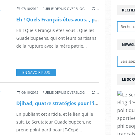
07/10/2012
PUBLIÉ DEPUIS OVERBLOG
…
RECHE
Eh ! Quels Français êtes-vous.., par Eric Nogard.
Eh ! Quels Français êtes-vous.. Que les
Guadeloupéens, qui ont leurs partisans
NEWSL
de la rupture avec la mère patrie...
EN SAVOIR PLUS
LE SC
06/10/2012
PUBLIÉ DEPUIS OVERBLOG
…
Blog de
Djihad, quatre stratégies pour l'invasion.
politiq
En publiant cet article, et le lien qui le
sportive
suit, Le Scrutateur Guadeloupéen, ne
philoso
prend point parti pour JF-Copé...
françai