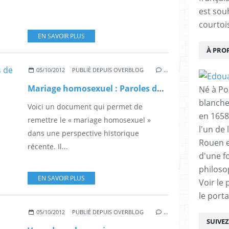
est sou
courtois
EN SAVOIR PLUS
À PRO
05/10/2012
PUBLIÉ DEPUIS OVERBLOG
…
Mariage homosexuel : Paroles de socialistes!
Né à Poi
blanche
Voici un document qui permet de
en 1658
remettre le « mariage homosexuel »
l'un de 
dans une perspective historique
Rouen e
récente. Il...
d'une f
philoso
EN SAVOIR PLUS
Voir le 
le porta
05/10/2012
PUBLIÉ DEPUIS OVERBLOG
…
SUIVE