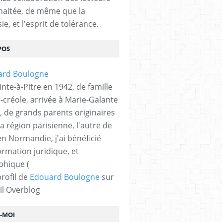
haitée, de même que la
ie, et l'esprit de tolérance.
POS
nte-à-Pitre en 1942, de famille
-créole, arrivée à Marie-Galante
, de grands parents originaires
la région parisienne, l'autre de
n Normandie, j'ai bénéficié
ormation juridique, et
phique (
profil de
Edouard Boulogne
sur
il Overblog
Z-MOI