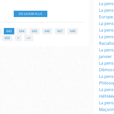
La pensé
La pensé
EN SAVOIR PLUS
Europe.
La pensé
La pensé
643
644
645
646
647
648
La pensé
660
670
680
690
700
800
900
650
>
>>
Racialis
La pensé
janvier 
La pens
Démocr
La pensé
Philoso
La pens
Hé!Héé
La pensé
Maçonn