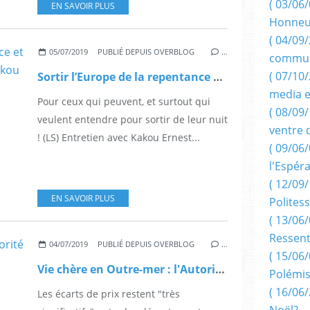
( 03/06/
EN SAVOIR PLUS
Honneu
( 04/09/
05/07/2019
PUBLIÉ DEPUIS OVERBLOG
…
commun
( 07/10
Sortir l’Europe de la repentance et l’Afrique de l’infantilisme, par Kakou Ernest Tigori, Prix Mandela de littérature en 1917.
media e
Pour ceux qui peuvent, et surtout qui
( 08/09/
veulent entendre pour sortir de leur nuit
ventre 
! (LS) Entretien avec Kakou Ernest...
( 09/06/
l'Espér
( 12/09/
EN SAVOIR PLUS
Politess
( 13/06/
Ressent
04/07/2019
PUBLIÉ DEPUIS OVERBLOG
…
( 15/06/
Vie chère en Outre-mer : l'Autorité de la concurrence pointe la taxe locale
Polémis
( 16/06/
Les écarts de prix restent "très
Noël?