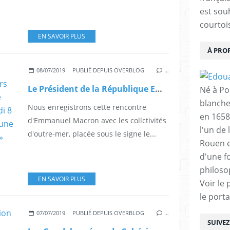
est sou
courtois
EN SAVOIR PLUS
À PRO
08/07/2019
PUBLIÉ DEPUIS OVERBLOG
…
Le Président de la République Emmanuel Macron a exprimé lors de la cérémonie de signature de contrats de convergence ce lundi 8 Juillet 2019, sa volonté d’ouvrir une nouvelle « relation de confiance» avec les territoires d’Outre-mer.
Né à Poi
blanche
Nous enregistrons cette rencontre
en 1658
d'Emmanuel Macron avec les collctivités
l'un de 
d'outre-mer, placée sous le signe le...
Rouen e
d'une f
philoso
EN SAVOIR PLUS
Voir le 
le porta
07/07/2019
PUBLIÉ DEPUIS OVERBLOG
…
SUIVE