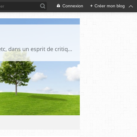
Connexion
+
Créer mon blog
Blog destiné à commenter l'actualité, politique, économique, culturelle, sportive, etc, dans un esprit de critique philosophique, d'esprit chrétien et français.La collaboration des lecteurs est souhaitée, de même que la courtoisie, et l'esprit de tolérance.