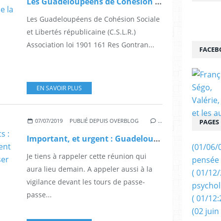
Les Guadeloupéens de Cohésion Sociale et Libertés républicaine (C.S.L.R.) écrivent au président de la République.
Les Guadeloupéens de Cohésion Sociale
et Libertés républicaine (C.S.L.R.)
Association loi 1901 161 Res Gontran...
FACEB
EN SAVOIR PLUS
07/07/2019
PUBLIÉ DEPUIS OVERBLOG
…
PAGES
Important, et urgent : Guadeloupéens, restons vigilants : MM. Macron et Philippe réunissent lundi les Outre-mer pour favoriser leur développement.
(01/06/
Je tiens à rappeler cette réunion qui
pensée 
aura lieu demain. A appeler aussi à la
( 01/12
vigilance devant les tours de passe-
psychol
passe...
( 01/12:
(02 juin