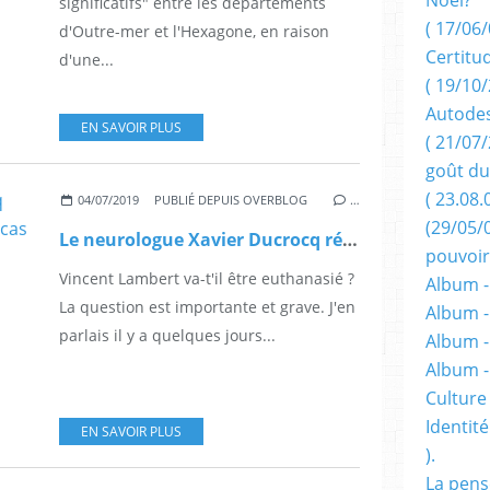
significatifs" entre les départements
( 17/06/
d'Outre-mer et l'Hexagone, en raison
Certitu
d'une...
( 19/10/
Autodes
EN SAVOIR PLUS
( 21/07/
goût du
( 23.08.
04/07/2019
PUBLIÉ DEPUIS OVERBLOG
…
(29/05/
Le neurologue Xavier Ducrocq rétablit la vérité médicale sur le cas Vincent Lambert.
pouvoir
Vincent Lambert va-t'il être euthanasié ?
Album -
La question est importante et grave. J'en
Album -
parlais il y a quelques jours...
Album -
Album 
Culture 
Identité
EN SAVOIR PLUS
).
La pens