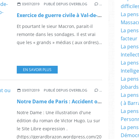
03/07/2019
PUBLIÉ DEPUIS OVERBLOG
…
difficile
La pensé
Exercice de guerre civile à Val-de-Reuil-Louviers : le silence politico-médiatique
Massacr
Et pourtant le sieur Macron, parait-il
La pensé
remonte dans les sondages. Il est vrai
facteur d
que les « grands » médias ( aux ordres)...
La pensé
Intellec
La pensé
EN SAVOIR PLUS
Intellig
La pensé
Jobards
03/07/2019
PUBLIÉ DEPUIS OVERBLOG
…
La pensé
Notre Dame de Paris : Accident ou acte volontaire ? La question demeure selon des experts.
( à Bar
La pens
Notre Dame : Une illustration d'une
Person
édition du roman de Victor Hugo. Lu sur
La pens
le Site Libre expression .
Démocr
(https://gerardbrazon.wordpress.com/2019/04/28/notre-