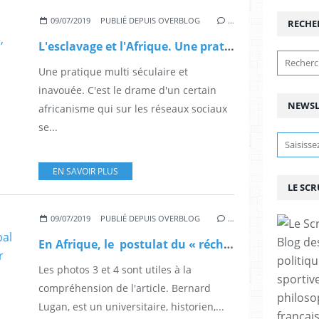
09/07/2019
PUBLIÉ DEPUIS OVERBLOG
…
RECHE
L'esclavage et l'Afrique. Une pratique séculaire, douloureuse, aliènante et … inavouée.
Une pratique multi séculaire et
inavouée. C'est le drame d'un certain
NEWSL
africanisme qui sur les réseaux sociaux
se...
EN SAVOIR PLUS
LE SC
09/07/2019
PUBLIÉ DEPUIS OVERBLOG
…
Blog de
En Afrique, le postulat du « réchauffement climatique global dû à l’homme » est contredit par cinq disciplines scientifiques majeures
politiq
Les photos 3 et 4 sont utiles à la
sportive
compréhension de l'article. Bernard
philoso
Lugan, est un universitaire, historien,...
françai