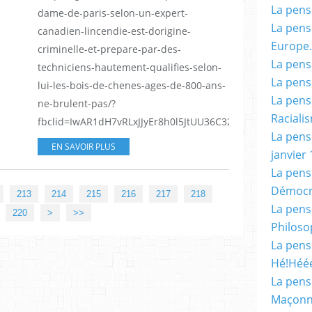
La pensé
dame-de-paris-selon-un-expert-
La pensé
canadien-lincendie-est-dorigine-
Europe.
criminelle-et-prepare-par-des-
La pensé
techniciens-hautement-qualifies-selon-
La pensé
lui-les-bois-de-chenes-ages-de-800-ans-
La pensé
ne-brulent-pas/?
Racialis
fbclid=IwAR1dH7vRLxJJyEr8h0l5JtUU36C32rAeo2zIZPkTbwH
La pensé
EN SAVOIR PLUS
janvier 
La pens
Démocr
213
214
215
216
217
218
La pensé
230
240
250
260
270
280
290
300
400
500
600
700
800
900
220
>
>>
Philoso
La pens
Hé!Héé
La pensé
Maçonn