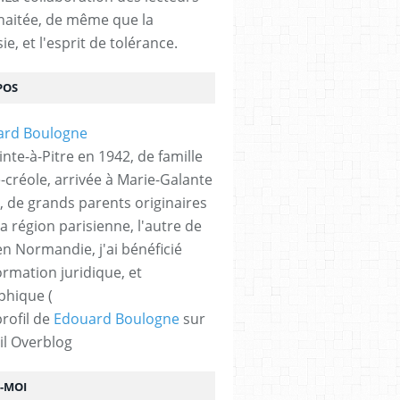
haitée, de même que la
ie, et l'esprit de tolérance.
POS
nte-à-Pitre en 1942, de famille
-créole, arrivée à Marie-Galante
, de grands parents originaires
la région parisienne, l'autre de
n Normandie, j'ai bénéficié
ormation juridique, et
phique (
profil de
Edouard Boulogne
sur
il Overblog
Z-MOI