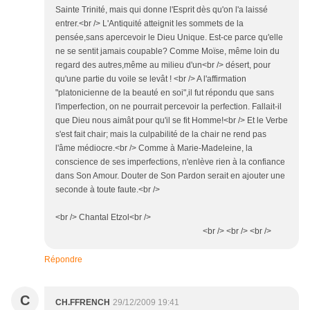
Sainte Trinité, mais qui donne l'Esprit dès qu'on l'a laissé
entrer.<br /> L'Antiquité atteignit les sommets de la
pensée,sans apercevoir le Dieu Unique. Est-ce parce qu'elle
ne se sentit jamais coupable? Comme Moïse, même loin du
regard des autres,même au milieu d'un<br /> désert, pour
qu'une partie du voile se levât ! <br /> A l'affirmation
"platonicienne de la beauté en soi",il fut répondu que sans
l'imperfection, on ne pourrait percevoir la perfection. Fallait-il
que Dieu nous aimât pour qu'il se fit Homme!<br /> Et le Verbe
s'est fait chair; mais la culpabilité de la chair ne rend pas
l'âme médiocre.<br /> Comme à Marie-Madeleine, la
conscience de ses imperfections, n'enlève rien à la confiance
dans Son Amour. Douter de Son Pardon serait en ajouter une
seconde à toute faute.<br />
<br /> Chantal Etzol<br />
<br /> <br /> <br />
Répondre
C
CH.FFRENCH
29/12/2009 19:41