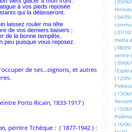
in vient glacer à mon front.
( 03/06/
atigue à vos pieds reposée
Honneu
tants qui la délasseront.
( 04/09/
in laissez rouler ma tête
commun
re de vos derniers baisers ;
( 07/10
ser de la bonne tempête,
media e
n peu puisque vous reposez.
( 08/09/
ventre 
( 09/06/
s'occuper de ses...oignons, et autres
l'Espér
ères.
( 12/09/
Politess
( 13/06/
Ressent
eintre Porto Ricain, 1833-1917 )
( 15/06/
Polémis
( 16/06/
, peintre Tchèque : ( 1877-1942 ) :
on
Noël?