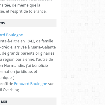
haitée, de même que la
ie, et l'esprit de tolérance.
POS
nte-à-Pitre en 1942, de famille
-créole, arrivée à Marie-Galante
, de grands parents originaires
la région parisienne, l'autre de
n Normandie, j'ai bénéficié
ormation juridique, et
phique (
profil de
Edouard Boulogne
sur
il Overblog
Z-MOI