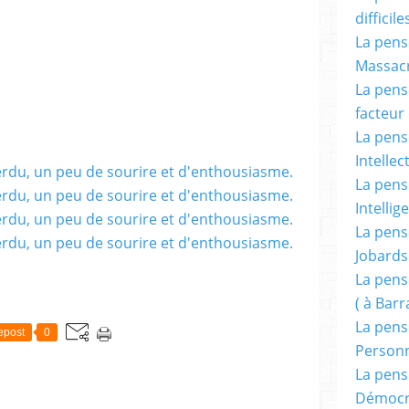
difficile
La pensé
Massacr
La pensé
facteur d
La pensé
Intellec
La pensé
Intellig
La pensé
Jobards
La pensé
( à Bar
La pens
epost
0
Person
La pens
Démocr