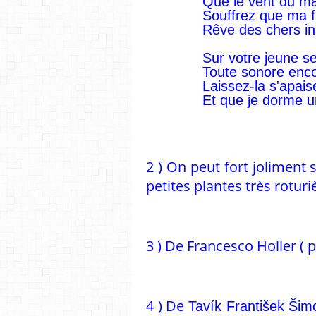
Que le vent du mat
Souffrez que ma f
Rêve des chers ins
Sur votre jeune se
Toute sonore enco
Laissez-la s'apai
Et que je dorme u
2 ) On peut fort joliment 
petites plantes très roturi
3 ) De Francesco Holler ( p
4 ) De
Tavík František Šim