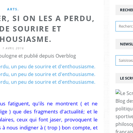
ARTS.
RECHE
, SI ON LES A PERDU,
DE SOURIRE ET
THOUSIASME.
NEWSL
1 AVRIL 2016
ulogne et publié depuis Overblog
LE SC
Blog de
us fatiguent, qu'ils ne montrent ( et ne
politiq
ge ) que des fragments d'actualité; et le
sportive
laires, ceux qui font jaser, provoquent le
philoso
s à nous indigner à ( trop ) bon compte, et
françai