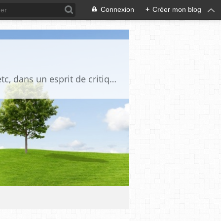
Connexion
+
Créer mon blog
Blog destiné à commenter l'actualité, politique, économique, culturelle, sportive, etc, dans un esprit de critique philosophique, d'esprit chrétien et français.La collaboration des lecteurs est souhaitée, de même que la courtoisie, et l'esprit de tolérance.