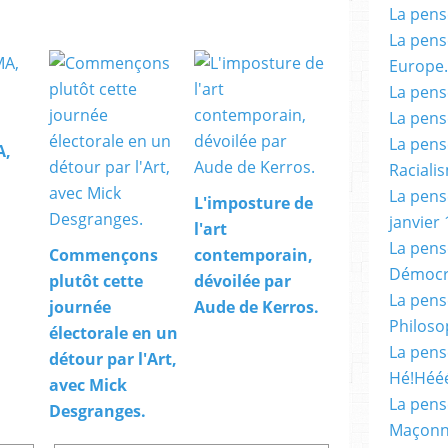
La pensé
La pensé
Europe.
La pensé
La pensé
La pensé
A,
Racialis
La pensé
.
L'imposture de
janvier 
l'art
La pens
Commençons
contemporain,
Démocr
plutôt cette
dévoilée par
La pensé
journée
Aude de Kerros.
Philoso
électorale en un
La pens
détour par l'Art,
Hé!Héé
avec Mick
La pensé
Desgranges.
Maçonn