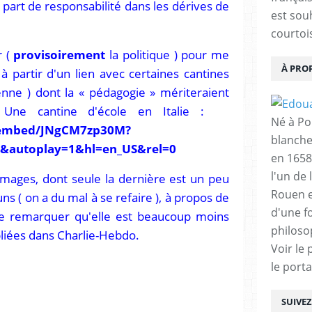
 part de responsabilité dans les dérives de
est sou
courtois
r (
provisoirement
la politique ) pour me
À PRO
 à partir d'un lien avec certaines cantines
lienne ) dont la « pédagogie » mériteraient
( Une cantine d'école en Italie :
Né à Poi
/embed/JNgCM7zp30M?
blanche
8&autoplay=1&hl=en_US&rel=0
en 1658
l'un de 
images, dont seule la dernière est un peu
Rouen e
ns ( on a du mal à se refaire ), à propos de
d'une f
ire remarquer qu'elle est beaucoup moins
philoso
bliées dans Charlie-Hebdo.
Voir le 
le porta
SUIVE