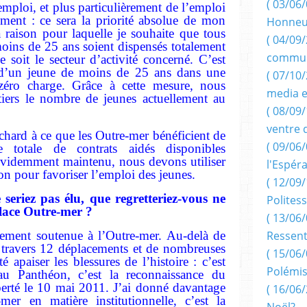
( 03/06/
’emploi, et plus particulièrement de l’emploi
rement : ce sera la priorité absolue de mon
Honneu
 raison pour laquelle je souhaite que tous
( 04/09/
moins de 25 ans soient dispensés totalement
commun
 soit le secteur d’activité concerné. C’est
d’un jeune de moins de 25 ans dans une
( 07/10
 zéro charge. Grâce à cette mesure, nous
media e
iers le nombre de jeunes actuellement au
( 08/09/
ventre 
chard à ce que les Outre-mer bénéficient de
( 09/06/
otale de contrats aidés disponibles
 évidemment maintenu, nous devons utiliser
l'Espér
tion pour favoriser l’emploi des jeunes.
( 12/09/
seriez pas élu, que regretteriez-vous ne
Politess
place Outre-mer ?
( 13/06/
mement soutenue à l’Outre-mer. Au-delà de
Ressent
 travers 12 déplacements et de nombreuses
( 15/06/
té apaiser les blessures de l’histoire : c’est
Polémis
 Panthéon, c’est la reconnaissance du
berté le 10 mai 2011. J’ai donné davantage
( 16/06/
mer en matière institutionnelle, c’est la
Noël?