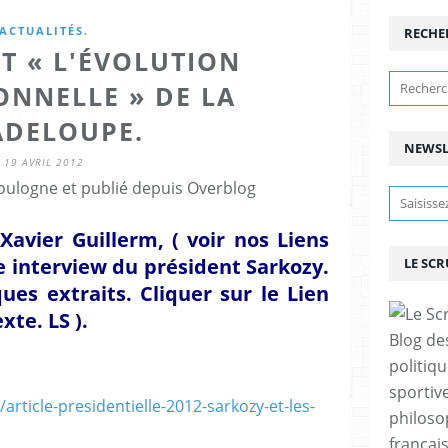
ACTUALITÉS.
RECHE
T « L'ÉVOLUTION
ONNELLE » DE LA
DELOUPE.
NEWSL
19 AVRIL 2012
ulogne et publié depuis Overblog
Xavier Guillerm, ( voir nos Liens
 interview du président Sarkozy.
LE SC
es extraits. Cliquer sur le Lien
xte. LS ).
Blog de
politiq
sportive
rticle-presidentielle-2012-sarkozy-et-les-
philoso
françai