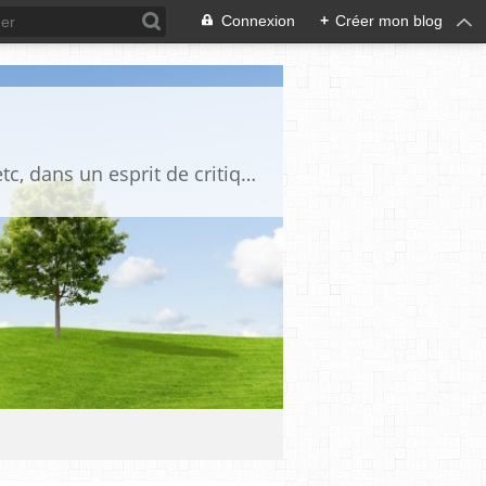
Connexion
+
Créer mon blog
Blog destiné à commenter l'actualité, politique, économique, culturelle, sportive, etc, dans un esprit de critique philosophique, d'esprit chrétien et français.La collaboration des lecteurs est souhaitée, de même que la courtoisie, et l'esprit de tolérance.