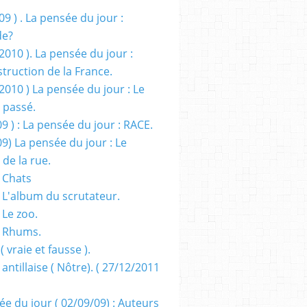
09 ) . La pensée du jour :
de?
2010 ). La pensée du jour :
truction de la France.
2010 ) La pensée du jour : Le
 passé.
09 ) : La pensée du jour : RACE.
09) La pensée du jour : Le
 de la rue.
 Chats
 L'album du scrutateur.
 Le zoo.
- Rhums.
( vraie et fausse ).
 antillaise ( Nôtre). ( 27/12/2011
ée du jour ( 02/09/09) : Auteurs