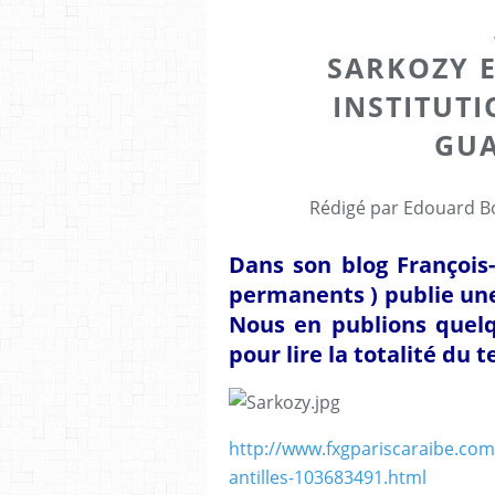
SARKOZY E
INSTITUTI
GUA
Rédigé par Edouard Bo
Dans son blog François-
permanents ) publie une
Nous en publions quelqu
pour lire la totalité du te
http://www.fxgpariscaraibe.com/a
antilles-103683491.html