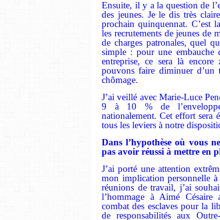
Ensuite, il y a la question de l
des jeunes. Je le dis très clai
prochain quinquennat. C’est la
les recrutements de jeunes de 
de charges patronales, quel que
simple : pour une embauche 
entreprise, ce sera là encore
pouvons faire diminuer d’un t
chômage.
J’ai veillé avec Marie-Luce Pen
9 à 10 % de l’enveloppe t
nationalement. Cet effort sera
tous les leviers à notre disposi
Dans l’hypothèse où vous ne 
pas avoir réussi à mettre en 
J’ai porté une attention extrê
mon implication personnelle à
réunions de travail, j’ai souhai
l’hommage à Aimé Césaire au
combat des esclaves pour la li
de responsabilités aux Outre-