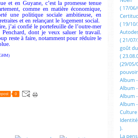
que et en Guyane, c’est la promesse tenue
( 17/06/
artement, comme en matière économique,
rté une politique sociale ambitieuse, en
Certitu
retraites et en relançant le logement social.
( 19/10/
re, j’ai confié le portefeuille de l’outre-mer
Autodes
Penchard, dont je veux saluer le travail.
up reste à faire, notamment pour réduire le
( 21/07/
olue.
goût du
( 23.08.
e GHM)
(29/05/
pouvoir
Album -
Album -
epost
0
Album -
Album 
Culture 
Identité
).
La pens