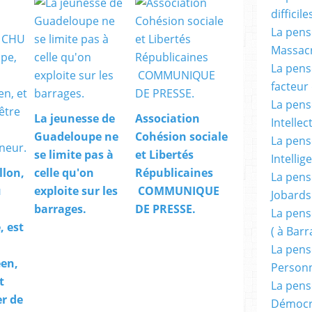
difficile
La pensé
Massacr
La pensé
facteur d
La pensé
La jeunesse de
Association
Intellec
Guadeloupe ne
Cohésion sociale
La pensé
se limite pas à
et Libertés
Intellig
llon,
celle qu'on
Républicaines
La pensé
u
exploite sur les
COMMUNIQUE
Jobards
barrages.
DE PRESSE.
La pensé
 est
( à Bar
La pens
en,
Person
t
La pens
er de
Démocr