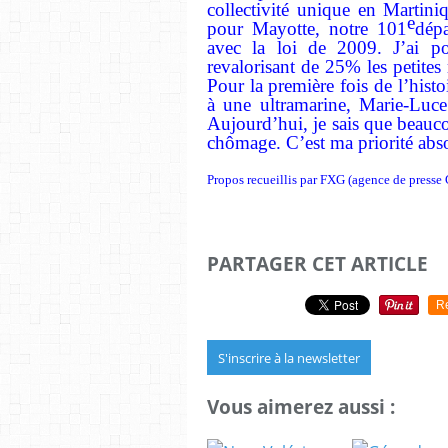
collectivité unique en Martini
e
pour Mayotte, notre 101
dép
avec la loi de 2009. J’ai po
revalorisant de 25% les petites 
Pour la première fois de l’histoi
à une ultramarine, Marie-Luce 
Aujourd’hui, je sais que beauco
chômage. C’est ma priorité abs
Propos recueillis par FXG (agence de press
PARTAGER CET ARTICLE
R
S'inscrire à la newsletter
Vous aimerez aussi :