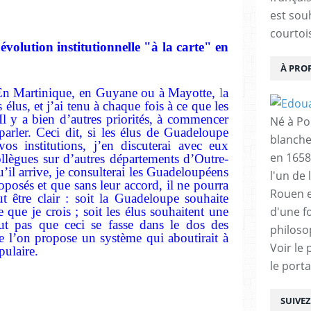
est sou
courtois
volution institutionnelle "à la carte" en
À PRO
 En Martinique, en Guyane ou à Mayotte,
l
a
lus, et j’ai tenu à chaque fois à ce que les
Il y a bien d’autres priorités, à commencer
Né à Poi
parler. Ceci dit, si les élus de Guadeloupe
blanche
os institutions, j’en discuterai avec eux
en 1658
ollègues sur d’autres départements d’Outre-
’il arrive, je consulterai les Guadeloupéens
l'un de 
oposés et que sans leur accord, il ne pourra
Rouen e
ut être clair : soit la Guadeloupe souhaite
 que je crois ; soit les élus souhaitent une
d'une f
aut pas que ceci se fasse dans le dos des
philoso
e l’on propose un système qui aboutirait à
Voir le 
pulaire.
le porta
SUIVE