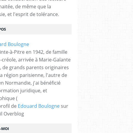
haitée, de même que la
ie, et l'esprit de tolérance.
POS
nte-à-Pitre en 1942, de famille
-créole, arrivée à Marie-Galante
, de grands parents originaires
la région parisienne, l'autre de
n Normandie, j'ai bénéficié
ormation juridique, et
phique (
profil de
Edouard Boulogne
sur
il Overblog
Z-MOI