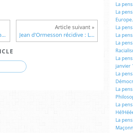
La pensé
La pensé
Europe.
La pensé
La Guadeloupe est-elle ingouvernable? ( Un rapport accablant du député Marc Le Für ).
Jean d'Ormesson récidive : Le moment est idéal pour se proclamer sarkoziste.
La pensé
La pensé
Racialis
ICLE
La pensé
janvier 
La pens
Démocr
La pensé
Philoso
La pens
Hé!Héé
La pensé
Maçonn