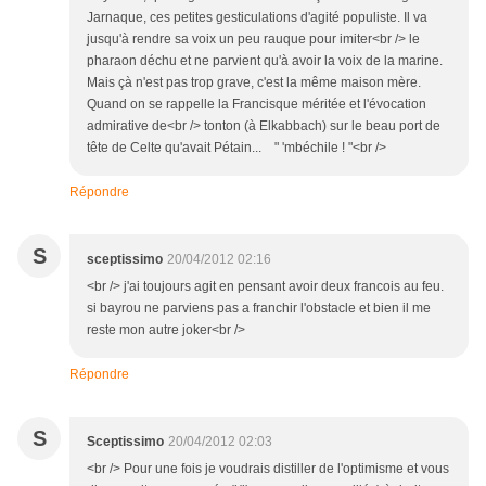
Jarnaque, ces petites gesticulations d'agité populiste. Il va
jusqu'à rendre sa voix un peu rauque pour imiter<br /> le
pharaon déchu et ne parvient qu'à avoir la voix de la marine.
Mais çà n'est pas trop grave, c'est la même maison mère.
Quand on se rappelle la Francisque méritée et l'évocation
admirative de<br /> tonton (à Elkabbach) sur le beau port de
tête de Celte qu'avait Pétain... " 'mbéchile ! "<br />
Répondre
S
sceptissimo
20/04/2012 02:16
<br /> j'ai toujours agit en pensant avoir deux francois au feu.
si bayrou ne parviens pas a franchir l'obstacle et bien il me
reste mon autre joker<br />
Répondre
S
Sceptissimo
20/04/2012 02:03
<br /> Pour une fois je voudrais distiller de l'optimisme et vous