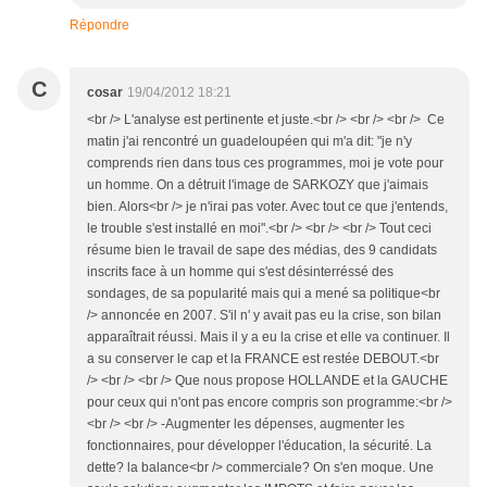
Répondre
C
cosar
19/04/2012 18:21
<br /> L'analyse est pertinente et juste.<br /> <br /> <br /> Ce
matin j'ai rencontré un guadeloupéen qui m'a dit: "je n'y
comprends rien dans tous ces programmes, moi je vote pour
un homme. On a détruit l'image de SARKOZY que j'aimais
bien. Alors<br /> je n'irai pas voter. Avec tout ce que j'entends,
le trouble s'est installé en moi".<br /> <br /> <br /> Tout ceci
résume bien le travail de sape des médias, des 9 candidats
inscrits face à un homme qui s'est désinterréssé des
sondages, de sa popularité mais qui a mené sa politique<br
/> annoncée en 2007. S'il n' y avait pas eu la crise, son bilan
apparaîtrait réussi. Mais il y a eu la crise et elle va continuer. Il
a su conserver le cap et la FRANCE est restée DEBOUT.<br
/> <br /> <br /> Que nous propose HOLLANDE et la GAUCHE
pour ceux qui n'ont pas encore compris son programme:<br />
<br /> <br /> -Augmenter les dépenses, augmenter les
fonctionnaires, pour développer l'éducation, la sécurité. La
dette? la balance<br /> commerciale? On s'en moque. Une