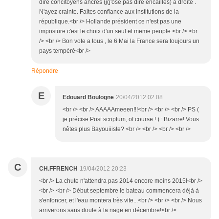
dire concitoyens ancrés (j(j'ose pas dire encaillés) à droite .
N'ayez crainte. Faites confiance aux institutions de la
république.<br /> Hollande président ce n'est pas une
imposture c'est le choix d'un seul et meme peuple.<br /> <br
/> <br /> Bon vote a tous , le 6 Mai la France sera toujours un
pays tempéré<br />
Répondre
E
Edouard Boulogne
20/04/2012 02:08
<br /> <br /> AAAAAmeeen!!!<br /> <br /> <br /> PS (
je précise Post scriptum, of course ! ) : Bizarre! Vous
nêtes plus Bayouiiiste? <br /> <br /> <br /> <br />
C
CH.FFRENCH
19/04/2012 20:23
<br /> La chute n'attendra pas 2014 encore moins 2015!<br />
<br /> <br /> Début septembre le bateau commencera déjà à
s'enfoncer, et l'eau montera très vite...<br /> <br /> <br /> Nous
arriverons sans doute à la nage en décembre!<br />