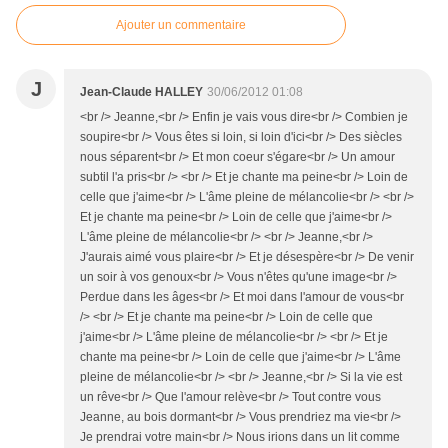
Ajouter un commentaire
J
Jean-Claude HALLEY
30/06/2012 01:08
<br /> Jeanne,<br /> Enfin je vais vous dire<br /> Combien je
soupire<br /> Vous êtes si loin, si loin d'ici<br /> Des siècles
nous séparent<br /> Et mon coeur s'égare<br /> Un amour
subtil l'a pris<br /> <br /> Et je chante ma peine<br /> Loin de
celle que j'aime<br /> L'âme pleine de mélancolie<br /> <br />
Et je chante ma peine<br /> Loin de celle que j'aime<br />
L'âme pleine de mélancolie<br /> <br /> Jeanne,<br />
J'aurais aimé vous plaire<br /> Et je désespère<br /> De venir
un soir à vos genoux<br /> Vous n'êtes qu'une image<br />
Perdue dans les âges<br /> Et moi dans l'amour de vous<br
/> <br /> Et je chante ma peine<br /> Loin de celle que
j'aime<br /> L'âme pleine de mélancolie<br /> <br /> Et je
chante ma peine<br /> Loin de celle que j'aime<br /> L'âme
pleine de mélancolie<br /> <br /> Jeanne,<br /> Si la vie est
un rêve<br /> Que l'amour relève<br /> Tout contre vous
Jeanne, au bois dormant<br /> Vous prendriez ma vie<br />
Je prendrai votre main<br /> Nous irions dans un lit comme