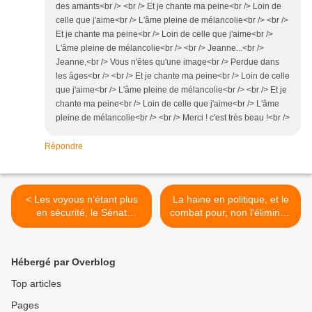
des amants<br /> <br /> Et je chante ma peine<br /> Loin de
celle que j'aime<br /> L'âme pleine de mélancolie<br /> <br />
Et je chante ma peine<br /> Loin de celle que j'aime<br />
L'âme pleine de mélancolie<br /> <br /> Jeanne...<br />
Jeanne,<br /> Vous n'êtes qu'une image<br /> Perdue dans
les âges<br /> <br /> Et je chante ma peine<br /> Loin de celle
que j'aime<br /> L'âme pleine de mélancolie<br /> <br /> Et je
chante ma peine<br /> Loin de celle que j'aime<br /> L'âme
pleine de mélancolie<br /> <br /> Merci ! c'est très beau !<br />
Répondre
< Les voyous n’étant plus
La haine en politique, et le
en sécurité, le Sénat
combat pour, non l'éliminer,
propose une loi pour
-ne pas rêver- mais pour
désarmer policiers et
maintenir les conditions
gendarmes
d'un monde vivable. >
Hébergé par Overblog
Top articles
Pages