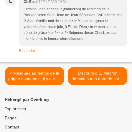
C
Ch.Etzol
12/04/2020 19:54
Extrait du denier choeur (traduction) de l'oratorio de la
Passion selon Saint Jean de Jean-Sébastien BACH<br /> <br
/> Alors éveille-moi de la mort,<br /> que mes yeux te
voient<br /> en toute joie, ô Fils de Dieu,<br /> mon salut et
trône de grâce !<br /> <br /> Seigneur Jésus Christ, exauce-
moi,<br /> je te louerai éternellement.
Répondre
< Masqués au temps de la
Discours d'E. Macron
grippe espagnole, il y a cent
demain sur la date de sortie
ans.
du confinement. Certains
commentateurs
s'inquiètent, au bruit de
Hébergé par Overblog
certaines rumeurs, sur l'âge
que pourrait avoir le chef de
Top articles
l'Etat à ce moment là ! >
Pages
Contact