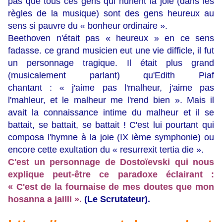
pas que tous ces gens qui hurlent la joie (dans les
règles de la musique) sont des gens heureux au
sens si pauvre du « bonheur ordinaire ».
Beethoven n'était pas « heureux » en ce sens
fadasse. ce grand musicien eut une vie difficle, il fut
un personnage tragique. Il était plus grand
(musicalement parlant) qu'Edith Piaf
chantant : « j'aime pas l'malheur, j'aime pas
l'mahleur, et le malheur me l'rend bien ». Mais il
avait la connaissance intime du malheur et il se
battait, se battait, se battait ! C'est lui pourtant qui
composa l'hymne à la joie (IX ième symphonie) ou
encore cette exultation du « resurrexit tertia die ».
C'est un personnage de Dostoïevski qui nous
explique peut-être ce paradoxe éclairant :
« C'est de la fournaise de mes doutes que mon
hosanna a jailli ».
(Le Scrutateur).