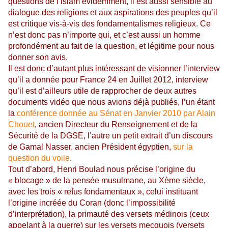
questions de l’islam évidemment, il est aussi sensible au
dialogue des religions et aux aspirations des peuples qu’il
est critique vis-à-vis des fondamentalismes religieux. Ce
n’est donc pas n’importe qui, et c’est aussi un homme
profondément au fait de la question, et légitime pour nous
donner son avis.
Il est donc d’autant plus intéressant de visionner l’interview
qu’il a donnée pour France 24 en Juillet 2012, interview
qu’il est d’ailleurs utile de rapprocher de deux autres
documents vidéo que nous avions déjà publiés, l’un étant
la
conférence donnée au Sénat en Janvier 2010 par Alain
Chouet
, ancien Directeur du Renseignement et de la
Sécurité de la DGSE, l’autre un petit extrait d’un discours
de Gamal Nasser, ancien Président égyptien,
sur la
question du voile
.
Tout d’abord, Henri Boulad nous précise l’origine du
« blocage » de la pensée musulmane, au Xème siècle,
avec les trois « refus fondamentaux », celui instituant
l’origine incréée du Coran (donc l’impossibilité
d’interprétation), la primauté des versets médinois (ceux
appelant à la guerre) sur les versets mecquois (versets