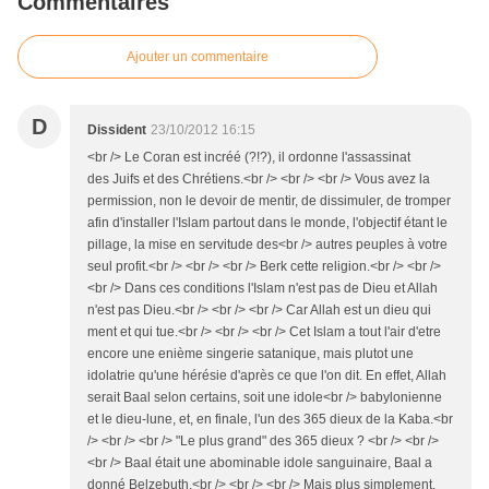
Commentaires
Ajouter un commentaire
D
Dissident
23/10/2012 16:15
<br /> Le Coran est incréé (?!?), il ordonne l'assassinat
des Juifs et des Chrétiens.<br /> <br /> <br /> Vous avez la
permission, non le devoir de mentir, de dissimuler, de tromper
afin d'installer l'Islam partout dans le monde, l'objectif étant le
pillage, la mise en servitude des<br /> autres peuples à votre
seul profit.<br /> <br /> <br /> Berk cette religion.<br /> <br />
<br /> Dans ces conditions l'Islam n'est pas de Dieu et Allah
n'est pas Dieu.<br /> <br /> <br /> Car Allah est un dieu qui
ment et qui tue.<br /> <br /> <br /> Cet Islam a tout l'air d'etre
encore une enième singerie satanique, mais plutot une
idolatrie qu'une hérésie d'après ce que l'on dit. En effet, Allah
serait Baal selon certains, soit une idole<br /> babylonienne
et le dieu-lune, et, en finale, l'un des 365 dieux de la Kaba.<br
/> <br /> <br /> "Le plus grand" des 365 dieux ? <br /> <br />
<br /> Baal était une abominable idole sanguinaire, Baal a
donné Belzebuth.<br /> <br /> <br /> Mais plus simplement.