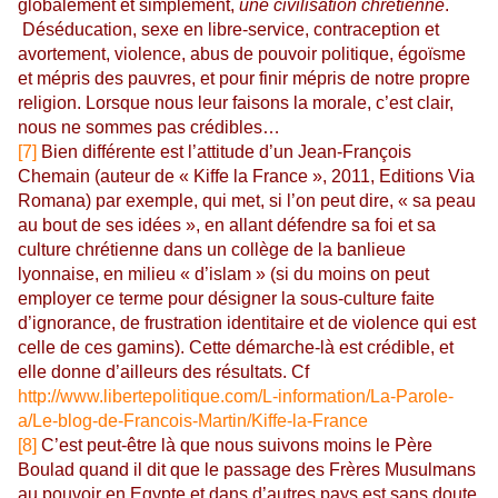
globalement et simplement,
une civilisation chrétienne
.
Déséducation, sexe en libre-service, contraception et
avortement, violence, abus de pouvoir politique, égoïsme
et mépris des pauvres, et pour finir mépris de notre propre
religion. Lorsque nous leur faisons la morale, c’est clair,
nous ne sommes pas crédibles…
[7]
Bien différente est l’attitude d’un Jean-François
Chemain (auteur de « Kiffe la France », 2011, Editions Via
Romana) par exemple, qui met, si l’on peut dire, « sa peau
au bout de ses idées », en allant défendre sa foi et sa
culture chrétienne dans un collège de la banlieue
lyonnaise, en milieu « d’islam » (si du moins on peut
employer ce terme pour désigner la sous-culture faite
d’ignorance, de frustration identitaire et de violence qui est
celle de ces gamins). Cette démarche-là est crédible, et
elle donne d’ailleurs des résultats. Cf
http://www.libertepolitique.com/L-information/La-Parole-
a/Le-blog-de-Francois-Martin/Kiffe-la-France
[8]
C’est peut-être là que nous suivons moins le Père
Boulad quand il dit que le passage des Frères Musulmans
au pouvoir en Egypte et dans d’autres pays est sans doute