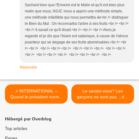
Sachant bien que l'Ennemi est le Malin et qu'il est bien plus
malin que nous, NSJC nous a appris une méthode simple,
une méthode infaillible qui nous permettra de<br /> distinguer
le Bien du Mal : On reconnaitra l'arbre à ses fruits.<br /> <br />
<br /> Il savait ce qu'Il disait.<br /> <br /> <br /> Alors je
regarde et je dis que l'Islam est satanique, à cause de l'atroce
puanteur qui se degage de ses fruits abominables.<br /> <br
/> <br /> <br /> <br /> <br /> <br /> <br /> <br /> <br /> <br />
<br /> <br /> <br /> <br /> <br /> <br /> <br /> <br />
Répondre
< INTERNATIONAL –
Le saviez-vous? Les
Quand le président normal
garçons ne sont pas ...des
s'amuse.
filles. Les filles ne sont pas
...des garçons! >
Hébergé par Overblog
Top articles
Pages