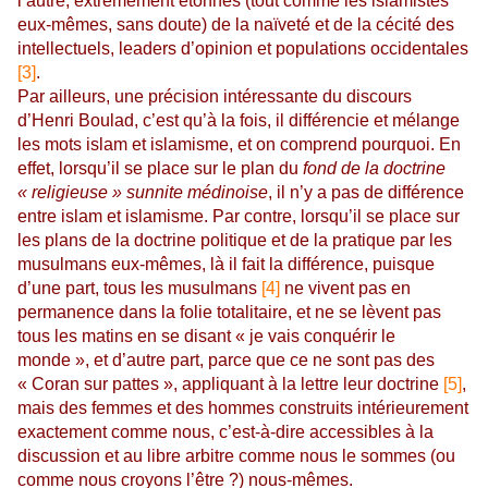
l’autre, extrêmement étonnés (tout comme les islamistes
eux-mêmes, sans doute) de la naïveté et de la cécité des
intellectuels, leaders d’opinion et populations occidentales
[3]
.
Par ailleurs, une précision intéressante du discours
d’Henri Boulad, c’est qu’à la fois, il différencie et mélange
les mots islam et islamisme, et on comprend pourquoi. En
effet, lorsqu’il se place sur le plan du
fond de la doctrine
« religieuse » sunnite médinoise
, il n’y a pas de différence
entre islam et islamisme. Par contre, lorsqu’il se place sur
les plans de la doctrine politique et de la pratique par les
musulmans eux-mêmes, là il fait la différence, puisque
d’une part, tous les musulmans
[4]
ne vivent pas en
permanence dans la folie totalitaire, et ne se lèvent pas
tous les matins en se disant « je vais conquérir le
monde », et d’autre part, parce que ce ne sont pas des
« Coran sur pattes », appliquant à la lettre leur doctrine
[5]
,
mais des femmes et des hommes construits intérieurement
exactement comme nous, c’est-à-dire accessibles à la
discussion et au libre arbitre comme nous le sommes (ou
comme nous croyons l’être ?) nous-mêmes.