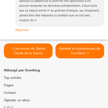
aperçus ou étaient sur le point de s'en apercevoir a cru
pouvoir remporter les dernières présidentielles. Il faut croire
que ce mépris est<br /> du goût des Français, qui, finalement,
aiment bien être méprisés à condition que ce soit avec
rouerie.<br />
Répondre
< Les émois de Sainte
Naïveté et maladresses de
Cécile de la Sainte
l'occident. >
Compassion.
Hébergé par Overblog
Top articles
Pages
Contact
Signaler un abus
C.G.U.