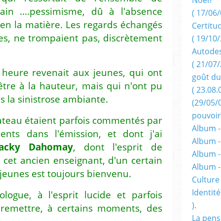
rtain ….pessimisme, dû à l'absence
( 17/06/
 en la matière. Les regards échangés
Certitu
es, ne trompaient pas, discrètement
( 19/10/
Autodes
( 21/07/
 heure revenait aux jeunes, qui ont
goût du
 être à la hauteur, mais qui n'ont pu
( 23.08.
s la sinistrose ambiante.
(29/05/
pouvoir
lateau étaient parfois commentés par
Album -
nts dans l'émission, et dont j'ai
Album -
Jacky
Dahomay
, dont l'esprit de
Album -
cet ancien enseignant, d'un certain
Album 
 jeunes est toujours bienvenu.
Culture 
Identité
ologue, à l'esprit lucide et parfois
).
e remettre, à certains moments, des
La pens