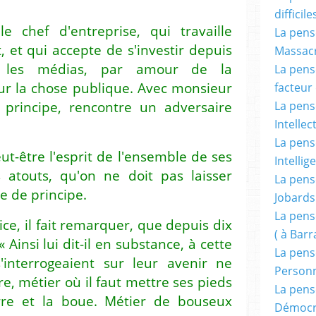
difficile
e chef d'entreprise, qui travaille
La pensé
 et qui accepte de s'investir depuis
Massacr
 les médias, par amour de la
La pensé
ur la chose publique. Avec monsieur
facteur d
principe, rencontre un adversaire
La pensé
Intellec
La pensé
ut-être l'esprit de l'ensemble de ses
Intellig
s atouts, qu'on ne doit pas laisser
La pensé
e de principe.
Jobards
La pensé
ce, il fait remarquer, que depuis dix
( à Bar
 Ainsi lui dit-il en substance, à cette
La pens
interrogeaient sur leur avenir ne
Person
re, métier où il faut mettre ses pieds
La pens
rre et la boue. Métier de bouseux
Démocr