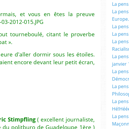
La pensé
La pensé
rmais, et vous en êtes la preuve
Europe.
La pensé
out tourneboulé, citant le proverbe
La pensé
bat ».
La pensé
Racialis
heure d'aller dormir sous les étoiles.
La pensé
ient encore devant leur petit écran,
janvier 
La pens
Démocr
La pensé
Philoso
La pens
Hé!Héé
La pensé
ric Stimpfling
( excellent journaliste,
Maçonn
e du politburo de Guadeloupe 1ère )