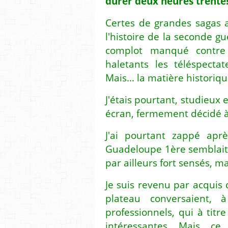
durer deux heures trente
Certes de grandes sagas 
l'histoire de la seconde g
complot manqué contre
haletants les téléspecta
Mais... la matière historiqu
J'étais pourtant, studieux 
écran, fermement décidé à
J'ai pourtant zappé apr
Guadeloupe 1ère semblait 
par ailleurs fort sensés, ma
Je suis revenu par acquis 
plateau conversaient,
professionnels, qui à tit
intéressantes. Mais, ce