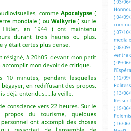
!
( 03/06/
Honneu
audiovisuelles, comme
Apocalypse
(
( 04/09/
uerre mondiale ) ou
Walkyrie
( sur le
commun
 Hitler, en 1944 ) ont maintenu
( 07/10
teurs durant trois heures ou plus.
media e
e y était certes plus dense.
( 08/09/
ventre 
et résigné, à 20h05, devant mon petit
( 09/06/
 accomplir mon devoir de critique.
l'Espér
ès 10 minutes, pendant lesquelles
( 12/09/
bégayer, en rediffusant des propos,
Politess
is déjà entendus.....la veille.
( 13/06/
Ressent
de conscience vers 22 heures. Sur le
( 15/06/
 à propos du tourisme, quelques
Polémis
re personnel ont accompli des choses
( 16/06/
 qui ressortait de l'ensemble de
Noël?