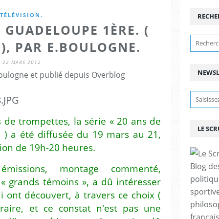
TÉLÉVISION.
RECHE
E GUADELOUPE 1ÈRE. (
 ), PAR E.BOULOGNE.
22 MARS 2012
NEWSL
ulogne et publié depuis Overblog
 de trompettes, la série « 20 ans de
LE SC
 ) a été diffusée du 19 mars au 21,
tion de 19h-20 heures.
Blog de
émissions, montage commenté,
politiq
 grands témoins », a dû intéresser
sportive
i ont découvert, à travers ce choix (
philoso
traire, et ce constat n'est pas une
françai