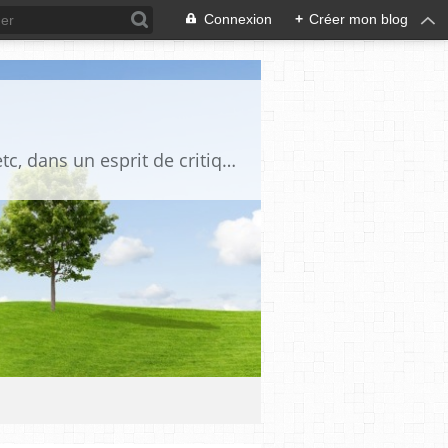
Connexion
+
Créer mon blog
Blog destiné à commenter l'actualité, politique, économique, culturelle, sportive, etc, dans un esprit de critique philosophique, d'esprit chrétien et français.La collaboration des lecteurs est souhaitée, de même que la courtoisie, et l'esprit de tolérance.