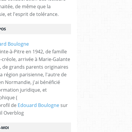
haitée, de même que la
ie, et l'esprit de tolérance.
POS
nte-à-Pitre en 1942, de famille
-créole, arrivée à Marie-Galante
, de grands parents originaires
la région parisienne, l'autre de
n Normandie, j'ai bénéficié
ormation juridique, et
phique (
profil de
Edouard Boulogne
sur
il Overblog
Z-MOI