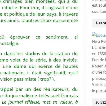
 ) d'images bien montées, qui a dû
est sou
difficile. Pour eux, il s'agissait d'une
courtois
e et politique de leur pays, à travers
urs aînés. D'autres choix eussent été
À PRO
û éprouver ce sentiment, si
Né à Poi
nostalgie.
blanche
on dans les studios de la station du
en 1658
e volet de la série, à des invités,
l'un de 
et une dame qui exerce de hautes
Rouen e
nationale, il était significatif, qu'il
d'une f
philoso
vision pessimiste ( trop? ).
Voir le 
appel par un des réalisateurs, du
le porta
 du journalisme télévisuel français
 Le journal télévisé, met en valeur, à
SUIVE