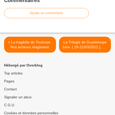
Commentaires
Ajouter un commentaire
< La tragédie de Toulouse :
La Trilogie de Guadeloupe
Nos lecteurs réagissent.
1ère. ( 19-21/03/2012 ), par
E.Boulogne. >
Hébergé par Overblog
Top articles
Pages
Contact
Signaler un abus
C.G.U.
Cookies et données personnelles