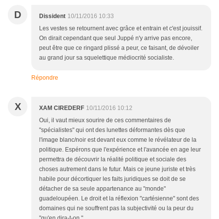
D
Dissident
10/11/2016 10:33
Les vestes se retournent avec grâce et entrain et c'est jouissif.
On dirait cependant que seul Juppé n'y arrive pas encore,
peut être que ce ringard plissé a peur, ce faisant, de dévoiler
au grand jour sa squelettique médiocrité socialiste.
Répondre
X
XAM CIREDERF
10/11/2016 10:12
Oui, il vaut mieux sourire de ces commentaires de
"spécialistes" qui ont des lunettes déformantes dès que
l'image blanc/noir est devant eux comme le révélateur de la
politique. Espérons que l'expérience et l'avancée en age leur
permettra de découvrir la réalité politique et sociale des
choses autrement dans le futur. Mais ce jeune juriste et très
habile pour décortiquer les faits juridiques se doit de se
détacher de sa seule appartenance au "monde"
guadeloupéen. Le droit et la réflexion "cartésienne" sont des
domaines qui ne souffrent pas la subjectivité ou la peur du
"qu'en dira-t-on ".