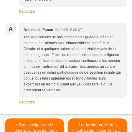
Répondre
A
Antoine de Panou
10/11/2016 06:07
Tant que certains de nos compatriotes guadeloupéen et
martiniquais, abimés pas l'ethnocentrisme cher à M.M.
Césaire et à quelques autres méchants zintélectyels de la
même engeance fétide, ne repeindront pas leur intelligence
et leur âme, leur obsédante couleur continuera à les amener
à hi-haner - autrement dit à braire - des âneries au centre
desquelles un délire pathologique de persécution raciale qui
pollue tous leurs jugemen est et surtout toutes leurs
expertises en les ridiculisant aux yeux des tiers là où ils
prétendent se valoriser'
Répondre
< Dans la ligne de M
Le dernier carré des
Jackson, l'élection de
« suffisants », par Philippe