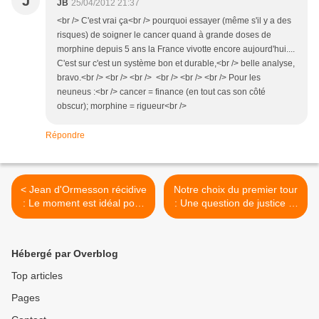
J
JB
25/04/2012 21:37
<br /> C'est vrai ça<br /> pourquoi essayer (même s'il y a des
risques) de soigner le cancer quand à grande doses de
morphine depuis 5 ans la France vivotte encore aujourd'hui....
C'est sur c'est un système bon et durable,<br /> belle analyse,
bravo.<br /> <br /> <br /> <br /> <br /> <br /> Pour les
neuneus :<br /> cancer = finance (en tout cas son côté
obscur); morphine = rigueur<br />
Répondre
< Jean d'Ormesson récidive
Notre choix du premier tour
: Le moment est idéal pour
: Une question de justice et
se proclamer sarkoziste.
d'honneur >
Hébergé par Overblog
Top articles
Pages