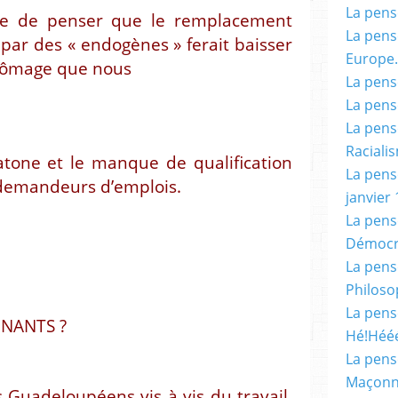
La pensé
soire de penser que le remplacement
La pensé
par des « endogènes » ferait baisser
Europe.
 chômage que nous
La pensé
La pensé
La pensé
Racialis
tone et le manque de qualification
La pensé
 demandeurs d’emplois.
janvier 
La pens
Démocr
La pensé
Philoso
La pens
NANTS ?
Hé!Héé
La pensé
Maçonn
s Guadeloupéens vis à vis du travail,