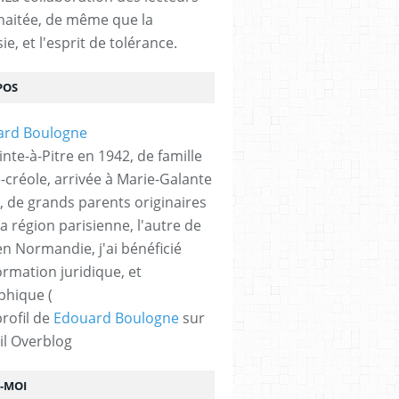
haitée, de même que la
ie, et l'esprit de tolérance.
POS
nte-à-Pitre en 1942, de famille
-créole, arrivée à Marie-Galante
, de grands parents originaires
la région parisienne, l'autre de
n Normandie, j'ai bénéficié
ormation juridique, et
phique (
profil de
Edouard Boulogne
sur
il Overblog
Z-MOI