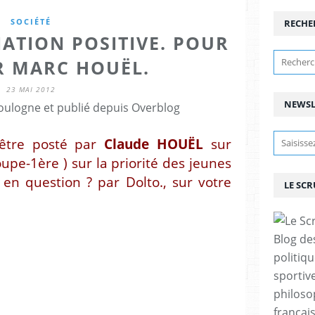
SOCIÉTÉ
RECHE
NATION POSITIVE. POUR
R MARC HOUËL.
23 MAI 2012
NEWSL
ulogne et publié depuis Overblog
'être posté par
Claude HOUËL
sur
upe-1ère ) sur la priorité des jeunes
 en question ? par Dolto.
, sur votre
LE SC
Blog de
politiq
sportive
philoso
françai