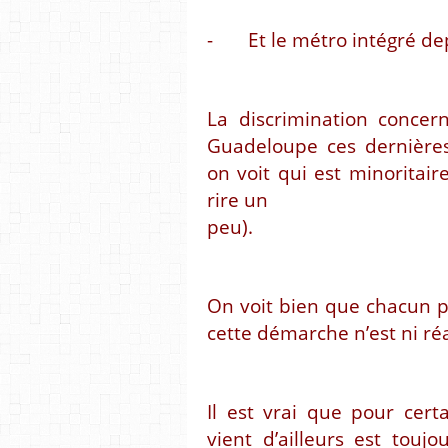
- Et le métro intégré depu
La discrimination concer
Guadeloupe ces dernières
on voit qui est minoritaire
rire un
peu).
On voit bien que chacun po
cette démarche n’est ni réa
Il est vrai que pour cer
vient d’ailleurs est tou