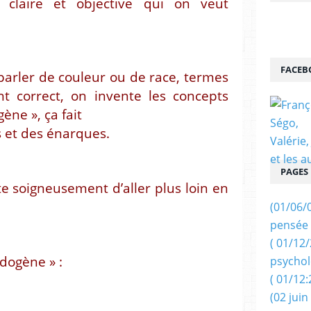
 claire et objective qui on veut
FACEB
arler de couleur ou de race, termes
nt correct, on invente les concepts
gène », ça fait
 et des énarques.
PAGES
e soigneusement d’aller plus loin en
(01/06/
pensée 
( 01/12
dogène » :
psychol
( 01/12:
(02 juin