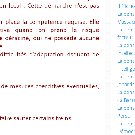
en local : Cette démarche n’est pas
difficile
La pensé
r place la compétence requise. Elle
Massacr
tive quand on prend le risque
La pensé
e déraciné, qui ne possède aucune
facteur d
La pensé
e
Intellec
difficultés d’adaptation risquent de
La pensé
Intellig
La pensé
Jobards
 de mesures coercitives éventuelles,
La pensé
( à Bar
La pens
Person
aire sauter certains freins.
La pens
Démocr