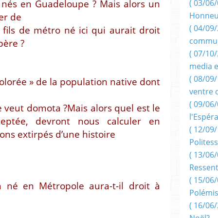
 nés en Guadeloupe ? Mais alors un
( 03/06/
Honneu
er de
( 04/09/
fils de métro né ici qui aurait droit
commun
père ?
( 07/10
media e
( 08/09/
colorée » de la population native dont
ventre 
( 09/06/
e veut domota ?Mais alors quel est le
l'Espér
ceptée, devront nous calculer en
( 12/09/
ons extirpés d’une histoire
Politess
( 13/06/
Ressent
( 15/06/
en Métropole aura-t-il droit à
Polémis
( 16/06/
Noël?