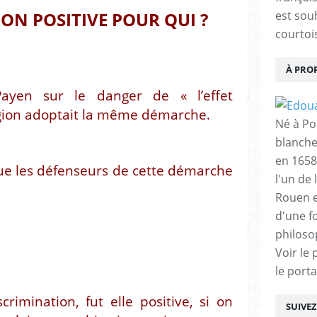
ON POSITIVE POUR QUI ?
est sou
courtois
À PRO
ayen sur le danger de « l’effet
gion adoptait la même démarche.
Né à Poi
blanche
en 1658
ue les défenseurs de cette démarche
l'un de 
Rouen e
d'une f
philoso
Voir le 
le porta
rimination, fut elle positive, si on
SUIVE