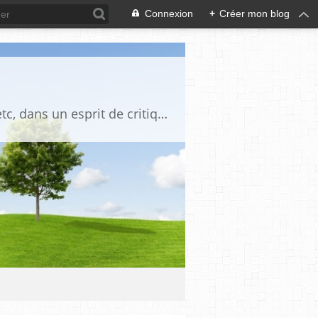
Connexion
+
Créer mon blog
Blog destiné à commenter l'actualité, politique, économique, culturelle, sportive, etc, dans un esprit de critique philosophique, d'esprit chrétien et français.La collaboration des lecteurs est souhaitée, de même que la courtoisie, et l'esprit de tolérance.