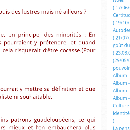
( 17/06/
is des lustres mais né ailleurs ?
Certitu
( 19/10/
Autodes
ne, en principe, des minorités : En
( 21/07/
 pourraient y prétendre, et quand
goût du
 cela risquerait d’être cocasse.(Pour
( 23.08.
(29/05/
pouvoir
Album -
Album -
urrait y mettre sa définition et que
Album -
liste ni souhaitable.
Album 
Culture 
Identité
tains patrons guadeloupéens, ce qui
).
jours mieux et l’on embauchera plus
La pens