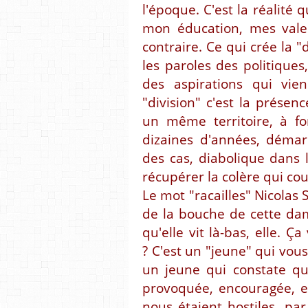
l'époque. C'est la réalité 
mon éducation, mes vale
contraire. Ce qui crée la "
les paroles des politiques
des aspirations qui vie
"division" c'est la présen
un même territoire, à fo
dizaines d'années, démar
des cas, diabolique dans l
récupérer la colère qui couv
Le mot "racailles" Nicolas S
de la bouche de cette dame
qu'elle vit là-bas, elle. Ça
? C'est un "jeune" qui vou
un jeune qui constate que
provoquée, encouragée, e
nous étaient hostiles, par