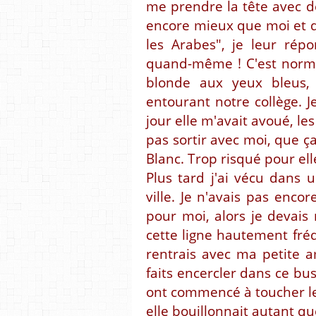
me prendre la tête avec de
encore mieux que moi et 
les Arabes", je leur rép
quand-même ! C'est normal
blonde aux yeux bleus, 
entourant notre collège. Je
jour elle m'avait avoué, le
pas sortir avec moi, que ça
Blanc. Trop risqué pour ell
Plus tard j'ai vécu dans 
ville. Je n'avais pas enco
pour moi, alors je devais 
cette ligne hautement fréq
rentrais avec ma petite 
faits encercler dans ce bus
ont commencé à toucher le
elle bouillonnait autant qu