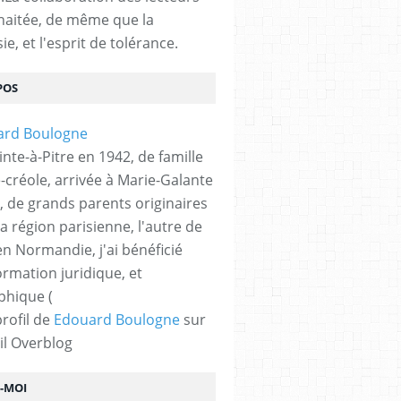
haitée, de même que la
ie, et l'esprit de tolérance.
POS
nte-à-Pitre en 1942, de famille
-créole, arrivée à Marie-Galante
, de grands parents originaires
la région parisienne, l'autre de
n Normandie, j'ai bénéficié
ormation juridique, et
phique (
profil de
Edouard Boulogne
sur
il Overblog
Z-MOI