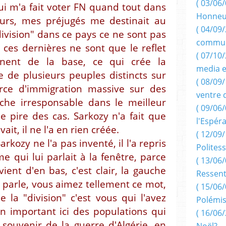
( 03/06/
qui m'a fait voter FN quand tout dans
Honneu
urs, mes préjugés me destinait au
( 04/09/
division" dans ce pays ce ne sont pas
commun
, ces dernières ne sont que le reflet
( 07/10
nnent de la base, ce qui crée la
media e
ce de plusieurs peuples distincts sur
( 08/09/
rce d'immigration massive sur des
ventre 
che irresponsable dans le meilleur
( 09/06/
e pire des cas. Sarkozy n'a fait que
l'Espér
ait, il ne l'a en rien créée.
( 12/09/
arkozy ne l'a pas inventé, il l'a repris
Politess
 qui lui parlait à la fenêtre, parce
( 13/06/
 vient d'en bas, c'est clair, la gauche
Ressent
s parle, vous aimez tellement ce mot,
( 15/06/
 la "division" c'est vous qui l'avez
Polémis
n important ici des populations qui
( 16/06/
 souvenir de la guerre d'Algérie, en
Noël?