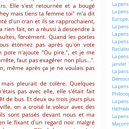
La pensé
. Elle s'est retournée et a bougé
La pensé
hey mais tiens ta femme toi" m'a dit
Europe.
té d'un cran et ils se rapprochaient,
La pensé
a rien fait, on a réussi à descendre à
La pensé
insultes, forcément. Quand les portes
La pensé
"Vous étonnez pas après qu'on vote
Racialis
 pote n'ajoute "Ou pire.", et je me
La pensé
arrête, faut pas exagérer non plus...".
janvier 
in, même après ça je ne voulais pas
La pens
Démocr
 mais pleurait de colère. Quelques
La pensé
'étais pas avec elle, elle s'était fait
Philoso
t de bus. Et deux ou trois jours plus
La pens
ville, on a croisé le voleur avec des
Hé!Héé
, ils sont passés devant nous et ma
La pensé
 en le fixant d'un regard noir malgré
Maçonn