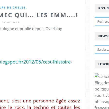
UPS DE GUEULE.
RECHE
EC QUI... LES EMM....!
23 MAI 2012
ulogne et publié depuis Overblog
NEWSL
logspot.fr/2012/05/cest-lhistoire-
LE SC
Blog de
politiq
sportive
ent, c'est une personne âgée assez
philoso
ire le rock, la techno et toutes les
françai