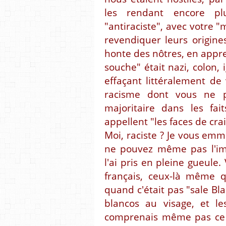
les rendant encore pl
"antiraciste", avec votre 
revendiquer leurs origine
honte des nôtres, en appre
souche" était nazi, colon,
effaçant littéralement de 
racisme dont vous ne p
majoritaire dans les fa
appellent "les faces de crai
Moi, raciste ? Je vous em
ne pouvez même pas l'ima
l'ai pris en pleine gueule.
français, ceux-là même q
quand c'était pas "sale Bla
blancos au visage, et le
comprenais même pas ce q