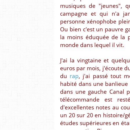
musiques de "jeunes", q
campagne et qui n'a ja
personne xénophobe plein
Ou bien c'est un pauvre gar
la moins éduquée de la p
monde dans lequel il vit.
J'ai la vingtaine et quel
euros par mois, j'écoute d
du
rap
, j'ai passé tout 
habité dans une banlieue 
dans une gauche Canal pl
télécommande est resté
d'excellentes notes au co
un 20 sur 20 en histoire/g
études supérieures en ét