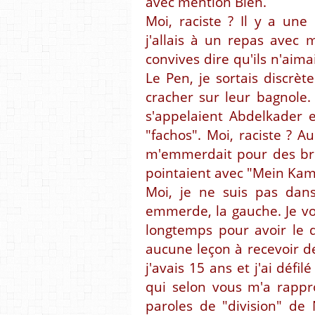
avec mention Bien.
Moi, raciste ? Il y a un
j'allais à un repas avec 
convives dire qu'ils n'aima
Le Pen, je sortais discrè
cracher sur leur bagnole.
s'appelaient Abdelkader e
"fachos". Moi, raciste ? Au
m'emmerdait pour des bro
pointaient avec "Mein Kam
Moi, je ne suis pas dans
emmerde, la gauche. Je v
longtemps pour avoir le dr
aucune leçon à recevoir d
j'avais 15 ans et j'ai défi
qui selon vous m'a rappr
paroles de "division" de N