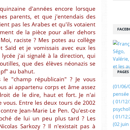
e quinzaine d'années encore lorsque
mes parents, et que j'entendais des
ient pas les Arabes et qu'ils votaient
FACEB
tement de la pièce pour aller dehors
 Moi, raciste ? Mes potes au collège
t Saïd et je vomissais avec eux les
 lycée j'ai signalé à la direction, qui
utilles, que des élèves néonazis se
pf" au bahut.
PAGES
 le "champ républicain" ? Je vous
(01/06/
ous ai appartenu corps et âme assez
pensée 
oit de le dire, haut et fort. Je n'ai
( 01/12
e vous. Entre les deux tours de 2002
psychol
lé contre Jean-Marie Le Pen. Qu'est-ce
( 01/12:
oché de lui un peu plus tard ? Les
(02 juin
icolas Sarkozy ? Il n'existait pas à