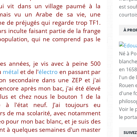
ui vit dans un village paumé à la
est sou
mais vu un Arabe de sa vie, une
courtois
e de préjugés qui regarde trop TF1.
s inculte faisant partie de la frange
À PRO
opulation, qui ne comprend pas le
Né à Poi
blanche
ques années, je vis avec à peine 500
en 1658
u
métal
et de l'
électro
en passant par
l'un de 
mon secondaire dans une ZEP et j'ai
Rouen e
encore après mon bac, j'ai été élevé
d'une f
us et chez nous le bouton 1 de la
philoso
 à l'état neuf. J'ai toujours eu
Voir le 
urs de ma scolarité, avec notamment
le porta
éo pour mon bac blanc, et je suis des
ant à quelques semaines d'un master
SUIVE