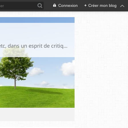
Connexion
+
Créer mon blog
Blog destiné à commenter l'actualité, politique, économique, culturelle, sportive, etc, dans un esprit de critique philosophique, d'esprit chrétien et français.La collaboration des lecteurs est souhaitée, de même que la courtoisie, et l'esprit de tolérance.