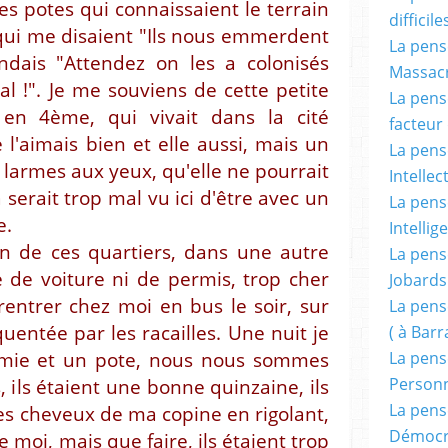
s potes qui connaissaient le terrain
difficile
qui me disaient "Ils nous emmerdent
La pensé
ondais "Attendez on les a colonisés
Massacr
 !". Je me souviens de cette petite
La pensé
en 4ème, qui vivait dans la cité
facteur d
 l'aimais bien et elle aussi, mais un
La pensé
s larmes aux yeux, qu'elle ne pourrait
Intellec
 serait trop mal vu ici d'être avec un
La pensé
e.
Intellig
un de ces quartiers, dans une autre
La pensé
re de voiture ni de permis, trop cher
Jobards
rentrer chez moi en bus le soir, sur
La pensé
uentée par les racailles. Une nuit je
( à Bar
La pens
amie et un pote, nous nous sommes
Person
, ils étaient une bonne quinzaine, ils
La pens
s cheveux de ma copine en rigolant,
Démocr
e moi, mais que faire, ils étaient trop