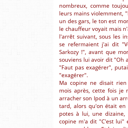
nombreux, comme toujours
leurs mains violemment, "
un des gars, le ton est mon
le chauffeur voyait mais n'
l'arrêt suivant, sous les 
se refermaient j'ai dit 
Sarkozy !", avant que mon
souviens lui avoir dit "Oh 
"Faut pas exagérer", puta
"exagérer".
Ma copine ne disait rien
mois après, cette fois je n
arracher son Ipod à un arrê
tard, alors qu'on était en 
potes à lui, une dizaine
copine m'a dit "C'est lui"