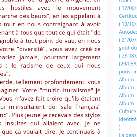
us hostiles avec le mouvement
( 17/06/
"marche des beurs", en les appelant à
Certitu
s tout en nous contraignant à avoir
( 19/10/
Autodes
nant à tous que tout ce qui était "de
( 21/07/
 ignoble à tout point de vue, en nous
goût du
votre "diversité", vous avez créé ce
( 23.08.
arlez jamais, pourtant largement
(29/05/
its : le racisme de ceux qui nous
pouvoir
es".
Album -
merde, tellement profondément, vous
Album -
giner. Votre "multiculturalisme" je
Album -
 Vous m'avez fait croire qu'ils étaient
Album 
ui m'insultaient de "sale Français"
Culture 
nc". Plus jeune je recevais des stylos
Identité
s insultes qui allaient avec. Je ne
).
ue ça voulait dire. Je continuais à
La pens