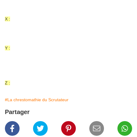
X :
Y :
Z :
#La chrestomathie du Scrutateur
Partager