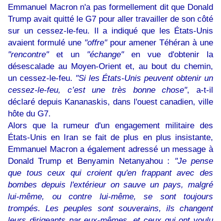
Emmanuel Macron n'a pas formellement dit que Donald
Trump avait quitté le G7 pour aller travailler de son côté
sur un cessez-le-feu. Il a indiqué que les États-Unis
avaient formulé une
"offre"
pour amener Téhéran à une
"rencontre"
et un
"échange"
en vue d'obtenir la
désescalade au Moyen-Orient et, au bout du chemin,
un cessez-le-feu.
"Si les États-Unis peuvent obtenir un
cessez-le-feu, c’est une très bonne chose"
, a-t-il
déclaré depuis Kananaskis, dans l'ouest canadien, ville
hôte du G7.
Alors que la rumeur d'un engagement militaire des
États-Unis en Iran se fait de plus en plus insistante,
Emmanuel Macron a également adressé un message à
Donald Trump et Benyamin Netanyahou :
"Je pense
que tous ceux qui croient qu'en frappant avec des
bombes depuis l'extérieur on sauve un pays, malgré
lui-même, ou contre lui-même, se sont toujours
trompés. Les peuples sont souverains, ils changent
leurs dirigeants par eux-mêmes, et ceux qui ont voulu