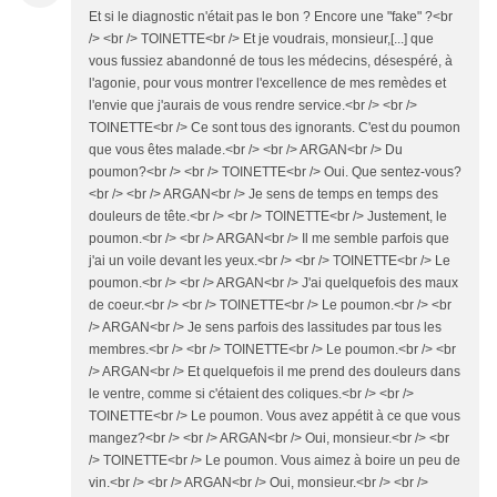
Et si le diagnostic n'était pas le bon ? Encore une "fake" ?<br
/> <br /> TOINETTE<br /> Et je voudrais, monsieur,[...] que
vous fussiez abandonné de tous les médecins, désespéré, à
l'agonie, pour vous montrer l'excellence de mes remèdes et
l'envie que j'aurais de vous rendre service.<br /> <br />
TOINETTE<br /> Ce sont tous des ignorants. C'est du poumon
que vous êtes malade.<br /> <br /> ARGAN<br /> Du
poumon?<br /> <br /> TOINETTE<br /> Oui. Que sentez-vous?
<br /> <br /> ARGAN<br /> Je sens de temps en temps des
douleurs de tête.<br /> <br /> TOINETTE<br /> Justement, le
poumon.<br /> <br /> ARGAN<br /> Il me semble parfois que
j'ai un voile devant les yeux.<br /> <br /> TOINETTE<br /> Le
poumon.<br /> <br /> ARGAN<br /> J'ai quelquefois des maux
de coeur.<br /> <br /> TOINETTE<br /> Le poumon.<br /> <br
/> ARGAN<br /> Je sens parfois des lassitudes par tous les
membres.<br /> <br /> TOINETTE<br /> Le poumon.<br /> <br
/> ARGAN<br /> Et quelquefois il me prend des douleurs dans
le ventre, comme si c'étaient des coliques.<br /> <br />
TOINETTE<br /> Le poumon. Vous avez appétit à ce que vous
mangez?<br /> <br /> ARGAN<br /> Oui, monsieur.<br /> <br
/> TOINETTE<br /> Le poumon. Vous aimez à boire un peu de
vin.<br /> <br /> ARGAN<br /> Oui, monsieur.<br /> <br />