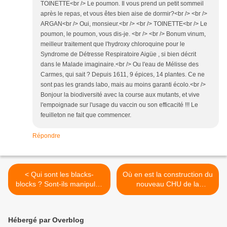
TOINETTE<br /> Le poumon. Il vous prend un petit sommeil
après le repas, et vous êtes bien aise de dormir?<br /> <br />
ARGAN<br /> Oui, monsieur.<br /> <br /> TOINETTE<br /> Le
poumon, le poumon, vous dis-je. <br /> <br /> Bonum vinum,
meilleur traitement que l'hydroxy chloroquine pour le
Syndrome de Détresse Respiratoire Aigüe , si bien décrit
dans le Malade imaginaire.<br /> Ou l'eau de Mélisse des
Carmes, qui sait ? Depuis 1611, 9 épices, 14 plantes. Ce ne
sont pas les grands labo, mais au moins garanti écolo.<br />
Bonjour la biodiversité avec la course aux mutants, et vive
l'empoignade sur l'usage du vaccin ou son efficacité !!! Le
feuilleton ne fait que commencer.
Répondre
< Qui sont les blacks-
Où en est la construction du
blocks ? Sont-ils manipulés
nouveau CHU de la
par le gouvernement ? Par
Guadeloupe ? >
Xavier Rauffer.
Hébergé par Overblog