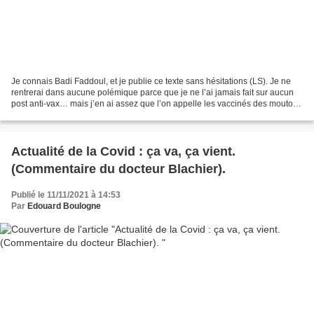
Je connais Badi Faddoul, et je publie ce texte sans hésitations (LS). Je ne
rentrerai dans aucune polémique parce que je ne l’ai jamais fait sur aucun
post anti-vax… mais j’en ai assez que l’on appelle les vaccinés des moutons
! On a fait un choix comme...
Actualité de la Covid : ça va, ça vient.
(Commentaire du docteur Blachier).
Publié le 11/11/2021 à 14:53
Par
Edouard Boulogne