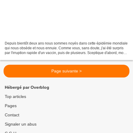
Depuis bientôt deux ans nous sommes noyés dans cette épidémie mondiale
qui nous obsède et nous ennuie. Comme vous, sans doute, j'ai été surpris
par l'irruption rapide d'un vaccin, puis de plusieurs. Sceptique d'abord, mon
médecin m'a rassuré. Cette rapidité,...
Page suivante >
Hébergé par Overblog
Top articles
Pages
Contact
Signaler un abus