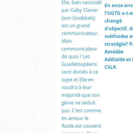
En onze ans
l'UGTG a-t-e
changé
d'objectif, d
méthodes e
stratégie? P
Amédée
Adélaïde et 
CSLR.