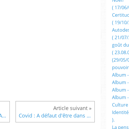
( 17/06/
Certitu
( 19/10/
Autodes
( 21/07/
goût du
( 23.08.
(29/05/
pouvoir
Album -
Album -
Album -
Album 
Culture 
Identité
Du très beau chant : Panis Angelicus. Paroles de St-Thomas d'Aquin, musique de César Franck. Interprétation d'Elmut Lotti et Michael Junior.
Covid : A défaut d'être dans les laboratoires de recherche et chez les responsables politiques, la liberté de penser commence à se manifester.
).
La pens