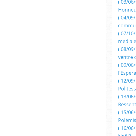
( 03/06/
Honneu
( 04/09/
commun
( 07/10
media e
( 08/09/
ventre 
( 09/06/
l'Espér
( 12/09/
Politess
( 13/06/
Ressent
( 15/06/
Polémis
( 16/06/
Noël?