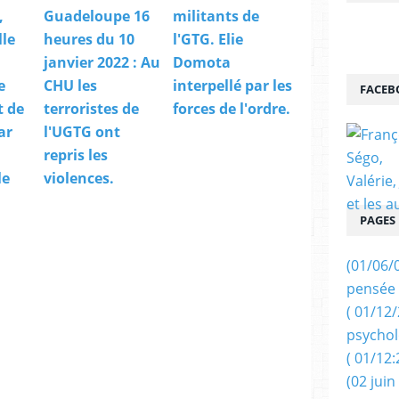
,
Guadeloupe 16
militants de
lle
heures du 10
l'GTG. Elie
janvier 2022 : Au
Domota
e
CHU les
interpellé par les
FACEB
t de
terroristes de
forces de l'ordre.
ar
l'UGTG ont
repris les
le
violences.
PAGES
(01/06/
pensée 
( 01/12
psychol
( 01/12:
(02 juin