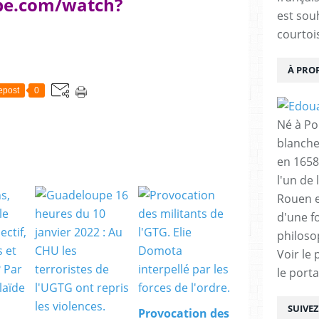
be.com/watch?
est sou
courtois
À PRO
epost
0
Né à Poi
blanche
en 1658
l'un de 
Rouen e
d'une f
philoso
Voir le 
le porta
SUIVE
Provocation des