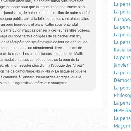
ie version ancienne, la décolonisation puis l'invasion
La pensé
ngé la donne pour que la tenue de combat cache bien
La pensé
is jamais dits, de haine et de destruction de notre société.
Europe.
pagne publicitaire à la télé, contre les contraintes faites
ait un père bourgeois et blanc [catho sous-entendu]
La pensé
 [Bizarre qu'on n'ait pas penser à ces jeunes filles voilées,
La pensé
ge qui sont parfois obligées de se cacher afin d' y
La pensé
e de la récupération systématique de tout incident ou de
cier peut retenir d'un affrontement direct en usant de
Racialis
ur de la casse. Les circonstances de la mort de Malik
La pensé
anifestation et ses conséquences ou la peur de la
janvier 
 etc ), font reculer plus d'un, à l'époque des "droits"
La pens
racisme de camouflage.<br /> <br /> Le risque est que le
s conduise à l'enhardissement des enragés, que le
Démocr
s en plus agressifs derrière leur anonymat.
La pensé
Philoso
La pens
Hé!Héé
La pensé
Maçonn