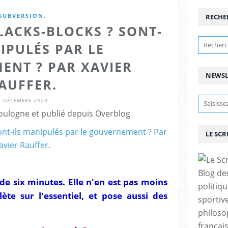
SUBVERSION.
RECHE
LACKS-BLOCKS ? SONT-
IPULÉS PAR LE
ENT ? PAR XAVIER
NEWSL
AUFFER.
9 DÉCEMBRE 2020
ulogne et publié depuis Overblog
LE SC
Blog de
de six minutes. Elle n'en est pas moins
politiq
te sur l'essentiel, et pose aussi des
sportive
philoso
françai