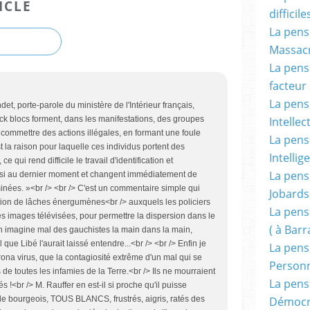
ICLE
difficile
La pensé
Massacr
La pensé
facteur d
La pensé
t, porte-parole du ministère de l'Intérieur français,
Intellec
lack blocs forment, dans les manifestations, des groupes
e commettre des actions illégales, en formant une foule
La pensé
la raison pour laquelle ces individus portent des
Intellig
 qui rend difficile le travail d'identification et
La pensé
t ainsi au dernier moment et changent immédiatement de
minées. »<br /> <br /> C'est un commentaire simple qui
Jobards
ion de lâches énergumènes<br /> auxquels les policiers
La pensé
es images télévisées, pour permettre la dispersion dans le
( à Bar
On imagine mal des gauchistes la main dans la main,
que Libé l'aurait laissé entendre...<br /> <br /> Enfin je
La pens
ona virus, que la contagiosité extrême d'un mal qui se
Person
de toutes les infamies de la Terre.<br /> Ils ne mourraient
La pens
s !<br /> M. Rauffer en est-il si proche qu'il puisse
Démocr
ls de bourgeois, TOUS BLANCS, frustrés, aigris, ratés des