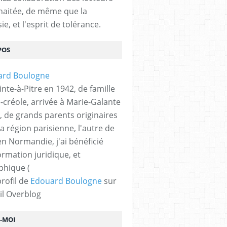
haitée, de même que la
ie, et l'esprit de tolérance.
POS
nte-à-Pitre en 1942, de famille
-créole, arrivée à Marie-Galante
, de grands parents originaires
la région parisienne, l'autre de
n Normandie, j'ai bénéficié
ormation juridique, et
phique (
profil de
Edouard Boulogne
sur
il Overblog
Z-MOI