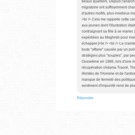
beaux quartiers. Depuis l'anarch
migratoire ont suffisamment cha
d'autres motifs, plus insidieux ma
<br /> Cela me rappelle cette cam
aux jeunes dont l'illustration ét
contraignant sa fille à se marier.
expédiées au Maghreb pour maria
échapper.]<br /> <br /> La craint
toute "affaire" causée par un poli
stratégies plus "souples", par pe
Oussekine en 1986, lors d'une m
récupération (Adama Traoré, Théo,
illimités de l'Homme et de l'anti
manque de fermeté des politique
sentiment d'impunité rend de plu
Répondre