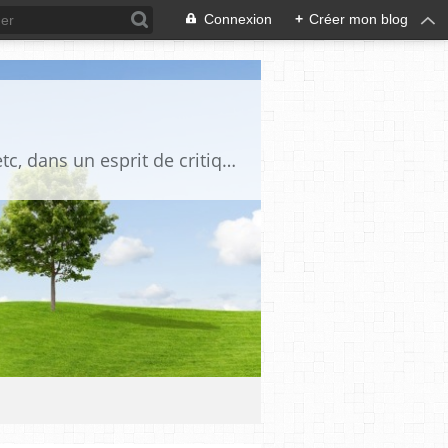
Connexion
+
Créer mon blog
Blog destiné à commenter l'actualité, politique, économique, culturelle, sportive, etc, dans un esprit de critique philosophique, d'esprit chrétien et français.La collaboration des lecteurs est souhaitée, de même que la courtoisie, et l'esprit de tolérance.