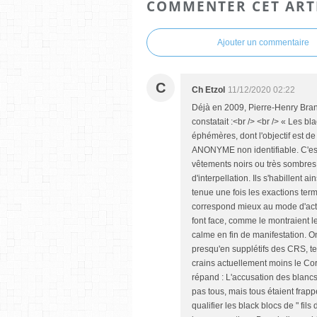
COMMENTER CET ART
Ajouter un commentaire
C
Ch Etzol
11/12/2020 02:22
Déjà en 2009, Pierre-Henry Brande
constatait :<br /> <br /> « Les b
éphémères, dont l'objectif est d
ANONYME non identifiable. C'est 
vêtements noirs ou très sombres, ce
d'interpellation. Ils s'habillen
tenue une fois les exactions ter
correspond mieux au mode d'act
font face, comme le montraient l
calme en fin de manifestation. 
presqu'en supplétifs des CRS, tel 
crains actuellement moins le Cor
répand : L'accusation des blancs 
pas tous, mais tous étaient frappé
qualifier les black blocs de " fi