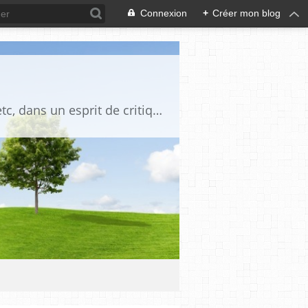
Connexion
+
Créer mon blog
Blog destiné à commenter l'actualité, politique, économique, culturelle, sportive, etc, dans un esprit de critique philosophique, d'esprit chrétien et français.La collaboration des lecteurs est souhaitée, de même que la courtoisie, et l'esprit de tolérance.