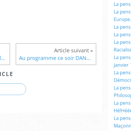
La pensé
La pensé
Europe.
La pensé
La pensé
La pensé
Racialis
La pensé
Coup de sang : Fermeture de bars et restaurants, jauges réduites, rassemblements limités... Mauvaise humeur dans le public.
Au programme ce soir DANTON dévoré par la Révolution.
janvier 
La pens
ICLE
Démocr
La pensé
Philoso
La pens
Hé!Héé
La pensé
Maçonn