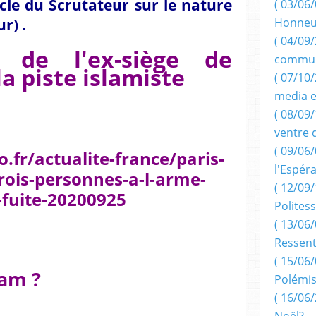
cle du Scrutateur sur le nature
( 03/06/
r) .
Honneu
( 04/09/
 de l'ex-siège de
commun
 la piste islamiste
( 07/10
media e
( 08/09/
ventre 
( 09/06/
.fr/actualite-france/paris-
l'Espér
trois-personnes-a-l-arme-
( 12/09/
-fuite-20200925
Politess
( 13/06/
Ressent
( 15/06/
lam ?
Polémis
( 16/06/
Noël?