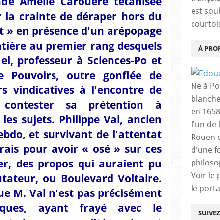
nde Amélie Carouère tétanisée
est sou
la crainte de déraper hors du
courtois
ct » en présence d'un arépopage
tière au premier rang desquels
À PRO
el, professeur à Sciences-Po et
e Pouvoirs, outre gonflée de
Né à Poi
s vindicatives à l'encontre de
blanche
contester sa prétention à
en 1658
les sujets. Philippe Val, ancien
l'un de 
ebdo, et survivant de l'attentat
Rouen e
frais pour avoir « osé » sur ces
d'une f
ier, des propos qui auraient pu
philoso
Voir le 
utateur, ou Boulevard Voltaire.
le porta
ue M. Val n'est pas précisément
ques, ayant frayé avec le
SUIVE