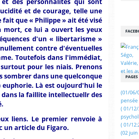
 et des personnalités qui sont
ucidité et de courage, telle une
 fait que « Philippe » ait été visé
a mort, ce lui a ouvert les yeux
FACEB
séquences d'un « libertarisme »
 nullement contre d'éventuelles
me. Toutefois dans l'immédiat,
 surtout pour les niais. Prenons
pas sombrer dans une quelconque
PAGES
 euphorie. Là est oujourd'hui le
(01/06/
dans la faillite intellectuellr des
pensée 
é.
( 01/12
psychol
eux liens. Le premier renvoie à
( 01/12:
 un article du Figaro.
(02 juin