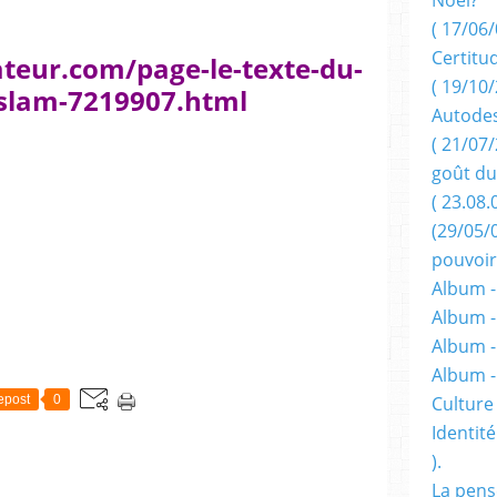
( 17/06/
Certitu
teur.com/page-le-texte-du-
( 19/10/
-islam-7219907.html
Autodes
( 21/07/
goût du
( 23.08.
(29/05/
pouvoir
Album -
Album -
Album -
Album 
Culture 
epost
0
Identité
).
La pens