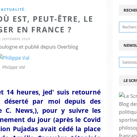
ACTUALITÉ.
RECHE
Ù EST, PEUT-ÊTRE, LE
GER EN FRANCE ?
6 SEPTEMBRE 2020
NEWSL
ulogne et publié depuis Overblog
Philippe Val
LE SC
t 14 heures, jed' suis retourné
u déserté par moi depuis des
Blog de
 C. News,), pour y suivre les
politiq
nement du jour (après le Covid
sportive
sion Pujadas avait cédé la place
philoso
françai