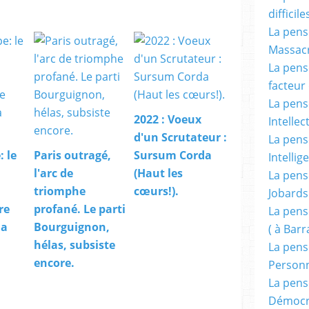
difficile
La pensé
Massacr
La pensé
facteur d
La pensé
2022 : Voeux
Intellec
d'un Scrutateur :
La pensé
 le
Paris outragé,
Sursum Corda
Intellig
l'arc de
(Haut les
La pensé
triomphe
cœurs!).
Jobards
re
profané. Le parti
La pensé
la
Bourguignon,
( à Bar
hélas, subsiste
La pens
encore.
Person
La pens
Démocr