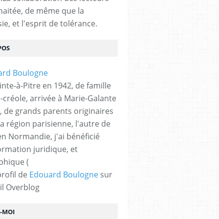
haitée, de même que la
ie, et l'esprit de tolérance.
POS
nte-à-Pitre en 1942, de famille
-créole, arrivée à Marie-Galante
, de grands parents originaires
la région parisienne, l'autre de
n Normandie, j'ai bénéficié
ormation juridique, et
phique (
profil de
Edouard Boulogne
sur
il Overblog
Z-MOI