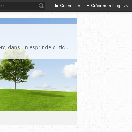
Connexion
+
Créer mon blog
Blog destiné à commenter l'actualité, politique, économique, culturelle, sportive, etc, dans un esprit de critique philosophique, d'esprit chrétien et français.La collaboration des lecteurs est souhaitée, de même que la courtoisie, et l'esprit de tolérance.