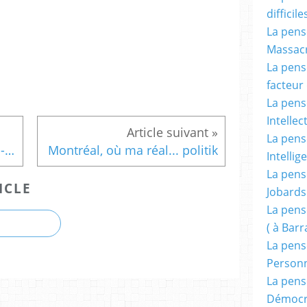
difficile
La pensé
Massacr
La pensé
facteur d
La pensé
Intellec
La pensé
Pour faire affaire au moyen-orient, il faut un minimum d'instruction !
Montréal, où ma réal... politik
Intellig
La pensé
ICLE
Jobards
La pensé
( à Bar
La pens
Person
La pens
Démocr