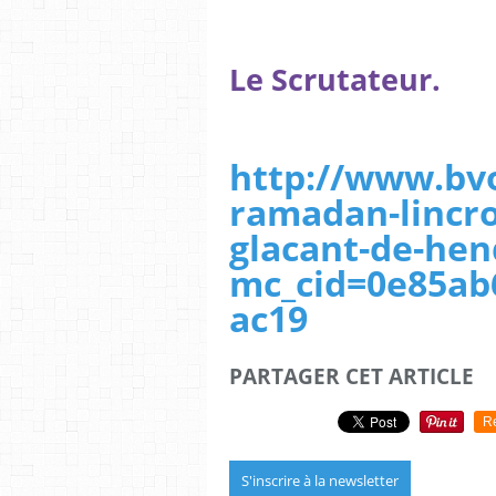
Le Scrutateur.
http://www
.
bv
ramadan-lincr
glacant-de-hen
mc_cid=0e85ab
ac19
PARTAGER CET ARTICLE
R
S'inscrire à la newsletter