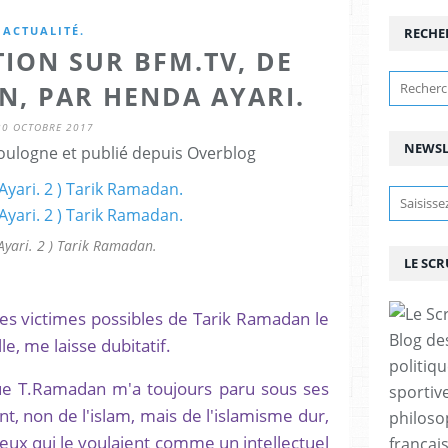
ACTUALITÉ.
RECHE
ION SUR BFM.TV, DE
N, PAR HENDA AYARI.
30 OCTOBRE 2017
NEWSL
ulogne et publié depuis Overblog
Ayari. 2 ) Tarik Ramadan.
LE SC
s victimes possibles de Tarik Ramadan le
Blog de
, me laisse dubitatif.
politiq
que T.Ramadan m'a toujours paru sous ses
sportive
, non de l'islam, mais de l'islamisme dur,
philoso
 ceux qui le voulaient comme un intellectuel
françai