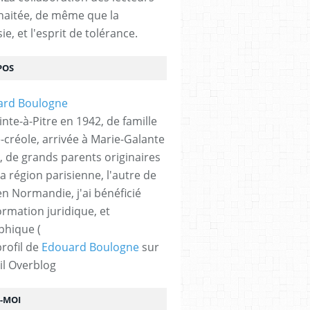
haitée, de même que la
ie, et l'esprit de tolérance.
POS
nte-à-Pitre en 1942, de famille
-créole, arrivée à Marie-Galante
, de grands parents originaires
la région parisienne, l'autre de
n Normandie, j'ai bénéficié
ormation juridique, et
phique (
profil de
Edouard Boulogne
sur
il Overblog
Z-MOI