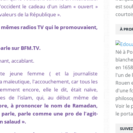
 l'occident le cadeau d'un islam « ouvert »
est sou
 valeurs de la République ».
courtois
es mêmes radios TV qui le promouvaient,
À PRO
parle sur BFM.TV.
Né à Poi
blanche
nant, accablant.
en 1658
tte jeune femme ( et la journaliste
l'un de 
a maïeutique, l'accouchement, car tous les
Rouen e
emment encore, elle le dit, était naïve,
d'une f
mes de l'islam, qui, au début même de
philoso
ore, à prononcer le nom de Ramadan,
Voir le 
, parle, parle comme une pro de l'agit-
le porta
n salaud ».
SUIVE