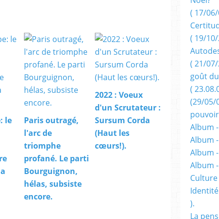
( 17/06/
Certitu
( 19/10/
Autodes
( 21/07/
goût du
( 23.08.
2022 : Voeux
(29/05/
d'un Scrutateur :
pouvoir
 le
Paris outragé,
Sursum Corda
Album -
l'arc de
(Haut les
Album -
triomphe
cœurs!).
Album -
re
profané. Le parti
Album 
la
Bourguignon,
Culture 
hélas, subsiste
Identité
encore.
).
La pens