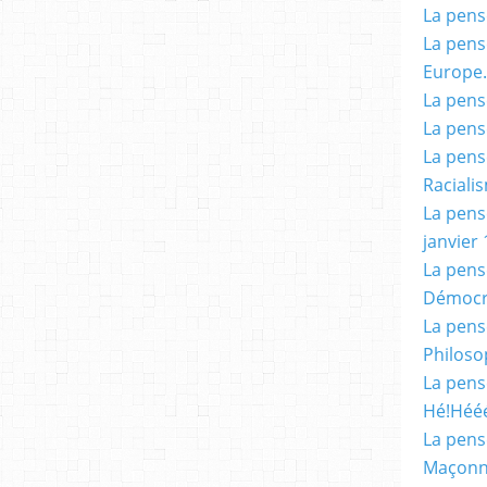
La pensé
La pensé
Europe.
La pensé
La pensé
La pensé
Racialis
La pensé
janvier 
La pens
Démocr
La pensé
Philoso
La pens
Hé!Héé
La pensé
Maçonn