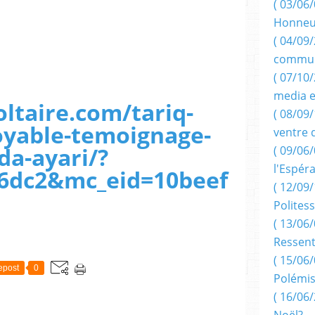
( 03/06/
Honneu
( 04/09/
commun
( 07/10
media e
oltaire.com/tariq-
( 08/09/
oyable-temoignage-
ventre 
da-ayari/?
( 09/06/
l'Espér
6dc2&mc_eid=10beef
( 12/09/
Politess
( 13/06/
Ressent
( 15/06/
epost
0
Polémis
( 16/06/
Noël?