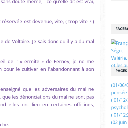
sans doute même, - ce qu'elle dit est vrai,
réservée est devenue, vite, ( trop vite ? )
FACEB
e de Voltaire. Je sais donc qu'il y a du mal
seil de l' « ermite » de Ferney, je ne me
n pour le cultiver en l'abandonnant à son
PAGES
(01/06/
 enseigné que les adversaires du mal ne
pensée 
, que les dénonciations du mal ne sont pas
( 01/12
d elles ont lieu en certaines officines,
psychol
( 01/12:
(02 juin
uche.