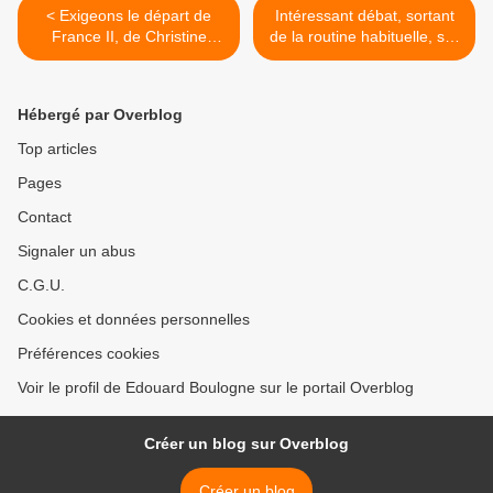
< Exigeons le départ de
Intéressant débat, sortant
France II, de Christine
de la routine habituelle, sur
Angot et de Laurent
LCI à propos de la lutte
Ruquier .
antiterroriste islamiste. >
Hébergé par Overblog
Top articles
Pages
Contact
Signaler un abus
C.G.U.
Cookies et données personnelles
Préférences cookies
Voir le profil de Edouard Boulogne sur le portail Overblog
Créer un blog sur Overblog
Créer un blog