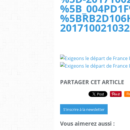
%5B_004PD1F
%5BRB2D106
201710021032
PARTAGER CET ARTICLE
R
S'inscrire à la newsletter
Vous aimerez aussi :