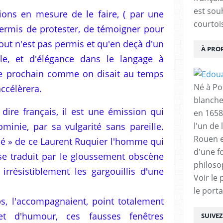
est sou
ons en mesure de le faire, ( par une
courtois
t permis de protester, de témoigner pour
out n'est pas permis et qu'en deçà d'un
À PRO
e, et d'élégance dans le langage à
tre prochain comme on disait au temps
Né à Poi
accélèrera.
blanche
 dire français, il est une émission qui
en 1658
ominie, par sa vulgarité sans pareille.
l'un de 
Rouen e
ché » de ce Laurent Ruquier l'homme qui
d'une f
i se traduit par le gloussement obscène
philoso
 irrésistiblement les gargouillis d'une
Voir le 
le porta
s, l'accompagnaient, point totalement
 et d'humour, ces fausses fenêtres
SUIVE