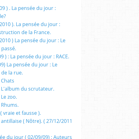
09 ) . La pensée du jour :
de?
2010 ). La pensée du jour :
truction de la France.
2010 ) La pensée du jour : Le
 passé.
09 ) : La pensée du jour : RACE.
09) La pensée du jour : Le
 de la rue.
 Chats
 L'album du scrutateur.
 Le zoo.
- Rhums.
( vraie et fausse ).
 antillaise ( Nôtre). ( 27/12/2011
ée du jour ( 02/09/09) : Auteurs