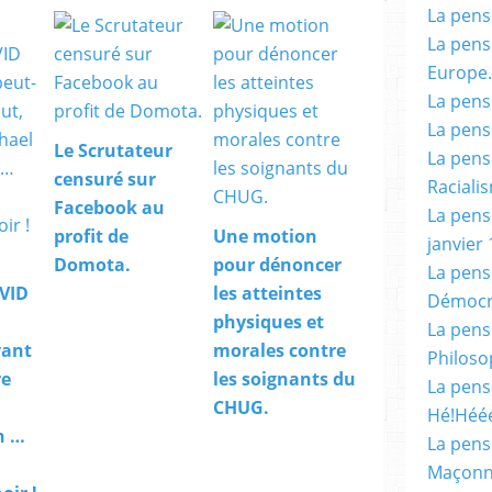
La pensé
La pensé
Europe.
La pensé
La pensé
Le Scrutateur
La pensé
censuré sur
Racialis
Facebook au
La pensé
profit de
Une motion
janvier 
Domota.
pour dénoncer
La pens
OVID
les atteintes
Démocr
physiques et
La pensé
vant
morales contre
Philoso
re
les soignants du
La pens
CHUG.
Hé!Héé
n …
La pensé
Maçonn