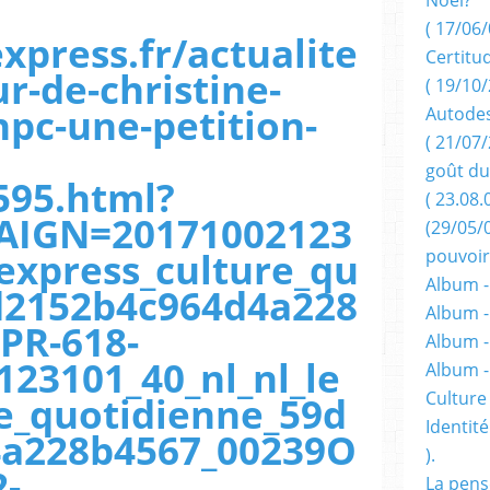
( 17/06/
xpress.fr/actualite
Certitu
r-de-christine-
( 19/10/
pc-une-petition-
Autodes
( 21/07/
goût du
595.html?
( 23.08.
IGN=20171002123
(29/05/
lexpress_culture_qu
pouvoir
Album -
d2152b4c964d4a228
Album -
PR-618-
Album -
23101_40_nl_nl_le
Album 
Culture 
re_quotidienne_59d
Identité
4a228b4567_00239O
).
-
La pens