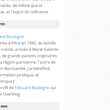
haitée, de même que la
ie, et l'esprit de tolérance.
POS
nte-à-Pitre en 1942, de famille
-créole, arrivée à Marie-Galante
, de grands parents originaires
la région parisienne, l'autre de
n Normandie, j'ai bénéficié
ormation juridique, et
phique (
profil de
Edouard Boulogne
sur
il Overblog
Z-MOI