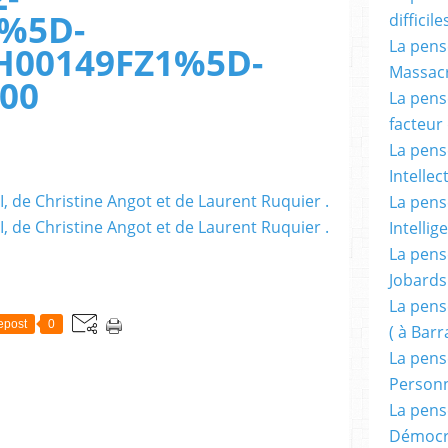
%5D-
difficile
La pensé
H00149FZ1%5D-
Massacr
00
La pensé
facteur d
La pensé
Intellec
La pensé
Intellig
La pensé
Jobards
La pensé
epost
0
( à Bar
La pens
Person
La pens
Démocr