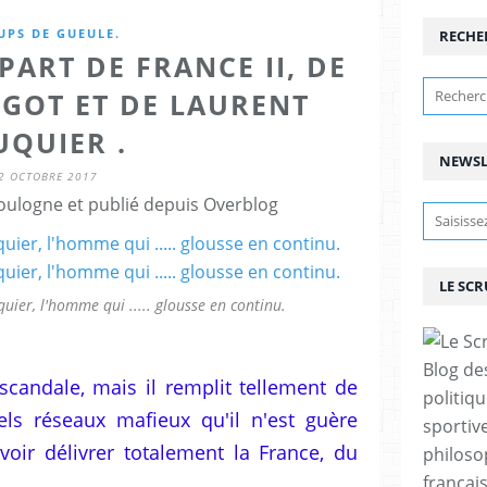
UPS DE GUEULE.
RECHE
PART DE FRANCE II, DE
NGOT ET DE LAURENT
UQUIER .
NEWSL
2 OCTOBRE 2017
ulogne et publié depuis Overblog
LE SC
quier, l'homme qui ..... glousse en continu.
Blog de
 scandale, mais il remplit tellement de
politiq
ls réseaux mafieux qu'il n'est guère
sportive
oir délivrer totalement la France, du
philoso
françai