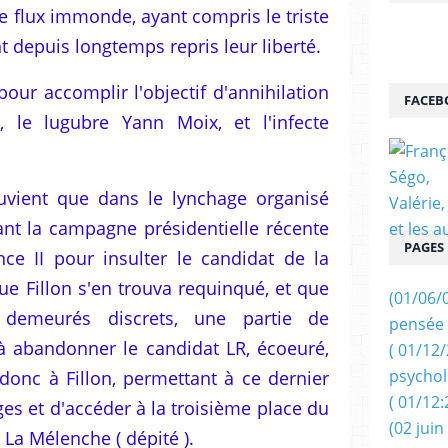
e flux immonde, ayant compris le triste
nt depuis longtemps repris leur liberté.
pour accomplir l'objectif d'annihilation
FACEB
e, le lugubre Yann Moix, et l'infecte
uvient que dans le lynchage organisé
ant la campagne présidentielle récente
PAGES
ance II pour insulter le candidat de la
 que Fillon s'en trouva requinqué, et que
(01/06/
 demeurés discrets, une partie de
pensée 
à abandonner le candidat LR, écoeuré,
( 01/12
psychol
 donc à Fillon, permettant à ce dernier
( 01/12:
es et d'accéder à la troisième place du
(02 juin
La Mélenche ( dépité ).