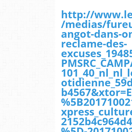
http://www.le
/medias/fureu
angot-dans-on
reclame-des-
excuses_1948
PMSRC_CAMPA
101_40_nl_nl_
otidienne_59
b4567&xtor=E
%5B201710021
xpress_cultu
2152b4c964d
%5D-20171002