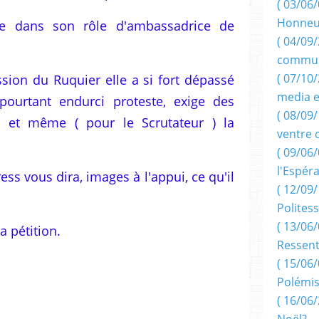
( 03/06/
Honneu
rne dans son rôle d'ambassadrice de
( 04/09/
commun
( 07/10
ion du Ruquier elle a si fort dépassé
media e
 pourtant endurci proteste, exige des
( 08/09/
t, et même ( pour le Scrutateur ) la
ventre 
( 09/06/
l'Espér
ress vous dira, images à l'appui, ce qu'il
( 12/09/
Politess
( 13/06/
a pétition.
Ressent
( 15/06/
Polémis
( 16/06/
Noël?