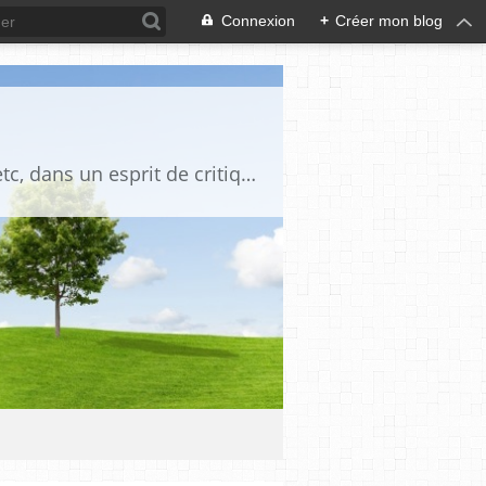
Connexion
+
Créer mon blog
Blog destiné à commenter l'actualité, politique, économique, culturelle, sportive, etc, dans un esprit de critique philosophique, d'esprit chrétien et français.La collaboration des lecteurs est souhaitée, de même que la courtoisie, et l'esprit de tolérance.