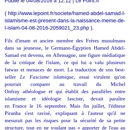
Publié le 04/08/2016 à 12:12 | Le Point.fr
(
http://www.lepoint.fr/societe/hamed-abdel-samad-l-
islamisme-est-present-dans-la-naissance-meme-de-
l-islam-04-08-2016-2059021_23.php
).
Fils d'imam et ancien membre des Frères musulmans
dans sa jeunesse, le Germano-Égyptien Hamed Abdel-
Samad est devenu, en
Allemagne
, une figure médiatique
de la critique de l'islam, ce qui lui a valu plusieurs
fatwas et menaces de mort. La traduction de son best-
seller
Le Fascisme islamique
, essai virulent qu'on
pourrait comparer au travail du
Michel
Onfray
athéologue et qui établit des parallèles entre
islamisme et idéologie fasciste, devait paraître
en
France
le 16 septembre. Mais fin juillet, l'éditeur
Piranha s'est ravisé, expliquant à l'auteur qu'il ne
mesurait pas les risques pour la sécurité de sa petite
structure, tout en ne voulant pas « apporter de l'eau au